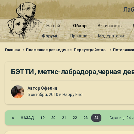
Лаб
На сайт
Обзор
Активность
Форумы
Правила
Модераторы
Главная
Племенное разведение. Переустройство.
Потеряшк
БЭТТИ, метис-лабрадора,черная де
Автор
Офелия
5 октября, 2010
в
Happy End
НАЗАД
19
20
21
22
23
24
Страница 24 