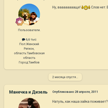
Ну, вааааааааще!
Слов нет. 
Пользователи.
6,6 тыс
Пол:
Женский
Регион,
область:
Тамбовская
область
Город:
Тамбов
2 месяца спустя...
Манечка и Дизель
Опубликовано
28 апреля, 2011
Натуль, как наша зайка поживает