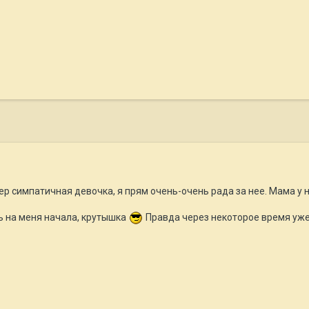
р симпатичная девочка, я прям очень-очень рада за нее. Мама у н
 на меня начала, крутышка
Правда через некоторое время уже 