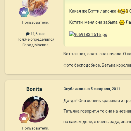
Какая же Бэтти лапочка
С
Кстати, меня она забыла
Ла
Пользователи.
11,6 тыс
Пол:
Не определился
Город:
Москва
Вот так вот, лаять она начала. О ка
Фото бесподобное, Бетька короле
Bonita
Опубликовано
5 февраля, 2011
Да-да!! Она оочень красивая и тро
Татьяна говорит,ч то она на незн
на самом деле, я очень рада, зна
Пользователи.