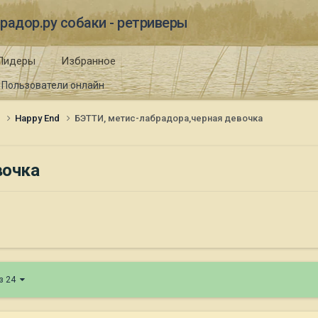
радор.ру собаки - ретриверы
Лидеры
Избранное
Пользователи онлайн
и
Happy End
БЭТТИ, метис-лабрадора,черная девочка
вочка
из 24