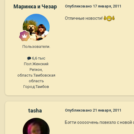
Маринка и Чезар
Опубликовано
17 января, 2011
Отличные новости!
Пользователи.
6,6 тыс
Пол:
Женский
Регион,
область:
Тамбовская
область
Город:
Тамбов
tasha
Опубликовано
21 января, 2011
Бэтти ооооочень повезло с новой с