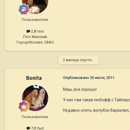
Пользователи.
2,8 тыс
Пол:
Женский
Город:
Москва. СВАО
2 месяца спустя...
Bonita
Опубликовано
25 июля, 2011
Маш, все хорошо!
У них там такая любофф с Тайлер
Недавно опять желубок барахлил, 
Пользователи.
7,8 тыс