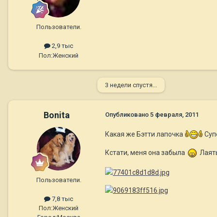
Пользователи.
2,9 тыс
Пол:
Женский
3 недели спустя...
Bonita
Опубликовано
5 февраля, 2011
Какая же Бэтти лапочка
Супе
Кстати, меня она забыла
Лаять
Пользователи.
7,8 тыс
Пол:
Женский