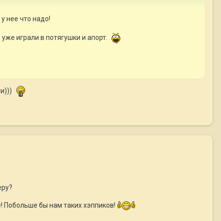
у нее что надо!
уже играли в потягушки и апорт.
и)))
еру?
е! Побольше бы нам таких хэппиков!