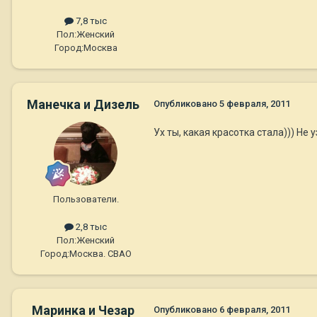
7,8 тыс
Пол:
Женский
Город:
Москва
Манечка и Дизель
Опубликовано
5 февраля, 2011
Ух ты, какая красотка стала))) Не 
Пользователи.
2,8 тыс
Пол:
Женский
Город:
Москва. СВАО
Маринка и Чезар
Опубликовано
6 февраля, 2011