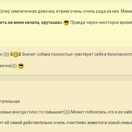
упер симпатичная девочка, я прям очень-очень рада за нее. Мама 
ять на меня начала, крутышк
а
Правда через некоторое время 
к ))))
Значит собака полностью чувствует себя в безопасност
вична))))
гательная.
акомых иногда голос то повышает)))) Может побоялась,что я ее заб
чит ей самой действительно очень счастливо живется в новой семь