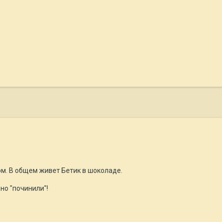
ом. В общем живет Бетик в шоколаде.
но "починили"!