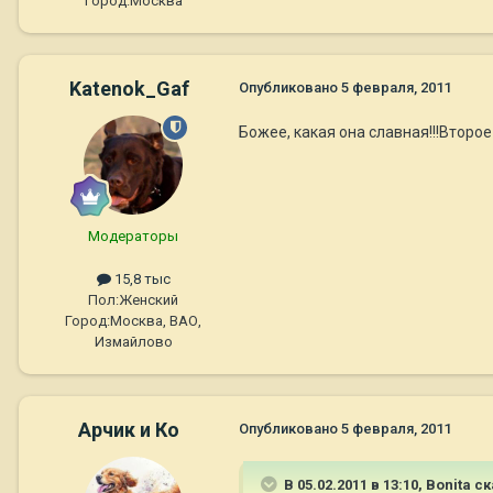
Город:
Москва
Katenok_Gaf
Опубликовано
5 февраля, 2011
Божее, какая она славная!!!Второе
Модераторы
15,8 тыс
Пол:
Женский
Город:
Москва, ВАО,
Измайлово
Арчик и Ко
Опубликовано
5 февраля, 2011
В 05.02.2011 в 13:10, Bonita с