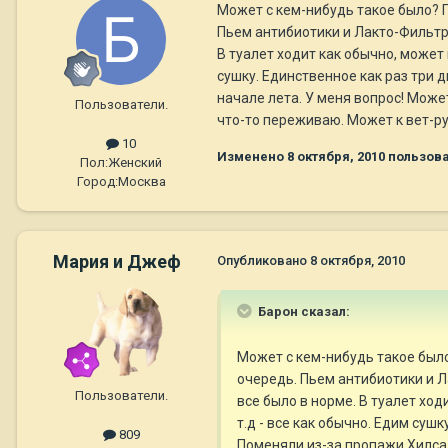
Может с кем-нибудь такое было? П
Пьем антибиотики и Лакто-Фильтру
В туалет ходит как обычно, может 
сушку. Единственное как раз три 
начале лета. У меня вопрос! Может
Пользователи.
что-то переживаю. Может к вет-ру
10
Изменено
8 октября, 2010
пользова
Пол:
Женский
Город:
Москва
Мария и Джеф
Опубликовано
8 октября, 2010
Барон сказал:
Может с кем-нибудь такое было
очередь. Пьем антибиотики и Л
Пользователи.
все было в норме. В туалет ход
т.д - все как обычно. Едим суш
809
Поменяли из-за пропажи Хилса 