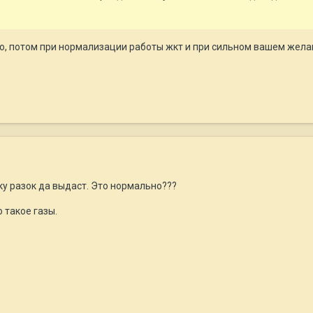
го, потом при нормализации работы жкт и при сильном вашем желан
ку разок да выдаст. Это нормально???
 такое газы.