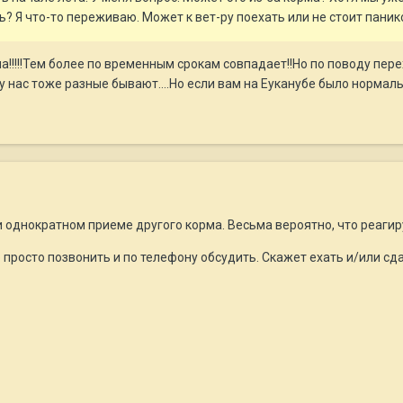
ь? Я что-то переживаю. Может к вет-ру поехать или не стоит пани
а!!!!!Тем более по временным срокам совпадает!!Но по поводу пер
 у нас тоже разные бывают....Но если вам на Еуканубе было нормал
 однократном приеме другого корма. Весьма вероятно, что реагир
о просто позвонить и по телефону обсудить. Скажет ехать и/или сд