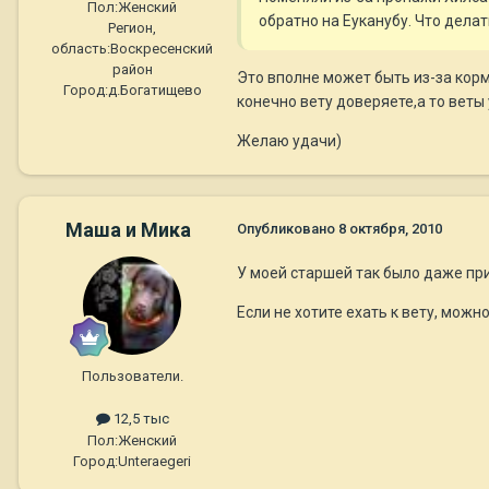
Пол:
Женский
обратно на Еуканубу. Что делат
Регион,
область:
Воскресенский
район
Это вполне может быть из-за корм
Город:
д.Богатищево
конечно вету доверяете,а то веты
Желаю удачи)
Маша и Мика
Опубликовано
8 октября, 2010
У моей старшей так было даже при
Если не хотите ехать к вету, можн
Пользователи.
12,5 тыс
Пол:
Женский
Город:
Unteraegeri