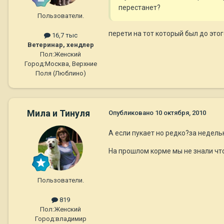
перестанет?
Пользователи.
перети на тот который был до это
16,7 тыс
Ветеринар, хендлер
Пол:
Женский
Город:
Москва, Верхние
Поля (Люблино)
Мила и Тинуля
Опубликовано
10 октября, 2010
А если пукает но редко?за недель
На прошлом корме мы не знали что
Пользователи.
819
Пол:
Женский
Город:
владимир