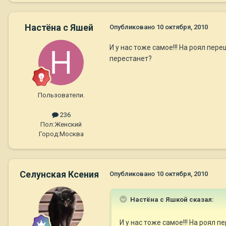
Настёна с Яшей
Опубликовано
10 октября, 2010
И у нас тоже самое!!! На роял пе
перестанет?
Пользователи.
236
Пол:
Женский
Город:
Москва
Селунская Ксения
Опубликовано
10 октября, 2010
Настёна с Яшкой сказал:
И у нас тоже самое!!! На роял 