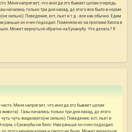
сто. Меня напрягает, что иногда это бывает целая очередь.
зы начались только три дня назад, до этого все было в норме.
е сильно). Поведение, ест, пьет и т.д - все как обычно. Едим
Нам раньше он очен подходил. Поменяли из-за пропажи Хилса в
было. Может вернуться обратно на Еуканубу. Что делать? Я
 часто. Меня напрягает, что иногда это бывает целая
живота) . Газы начались только три дня назад, до этого
чуть-чуть жидковато(не сильно). Поведение, ест, пьет и
й корм, с Еуканубы на Хилс. Нам раньше он очен подходил.
 до этого меняли корма и такого не было. Может вернуться