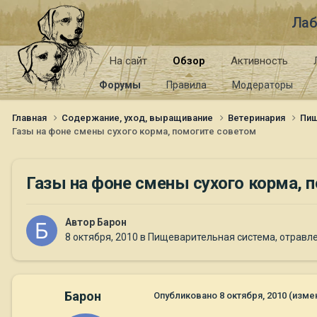
Лаб
На сайт
Обзор
Активность
Форумы
Правила
Модераторы
Главная
Содержание, уход, выращивание
Ветеринария
Пищ
Газы на фоне смены сухого корма, помогите советом
Газы на фоне смены сухого корма, 
Автор
Барон
8 октября, 2010
в
Пищеварительная система, отравлен
Барон
Опубликовано
8 октября, 2010
(изме