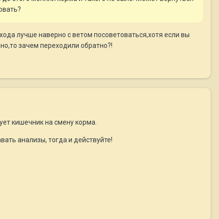
ковать?
ехода лучше наверно с ветом посоветоваться,хотя если вы
ьно,то зачем переходили обратно?!
ует кишечник на смену корма.
авать анализы, тогда и действуйте!