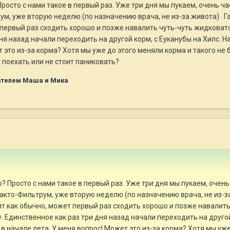
росто с нами такое в первый раз. Уже три дня мы пукаем, очень ча
м, уже вторую неделю (по назначению врача, не из-за живота) . Га
первый раз сходить хорошо и позже навалить чуть-чуть жидковато(н
дня назад начали переходить на другой корм, с Еуканубы на Хилс. 
 это из-за корма? Хотя мы уже до этого меняли корма и такого не 
 поехать или не стоит паниковать?
телем Маша и Мика
? Просто с нами такое в первый раз. Уже три дня мы пукаем, очень
акто-Фильтрум, уже вторую неделю (по назначению врача, не из-за 
ит как обычно, может первый раз сходить хорошо и позже навалить 
ку. Единственное как раз три дня назад начали переходить на друго
в начале лета. У меня вопрос! Может это из-за корма? Хотя мы уже