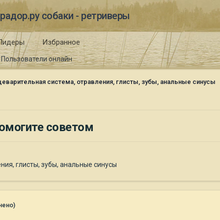
радор.ру собаки - ретриверы
Лидеры
Избранное
Пользователи онлайн
еварительная система, отравления, глисты, зубы, анальные синусы
помогите советом
ия, глисты, зубы, анальные синусы
нено)