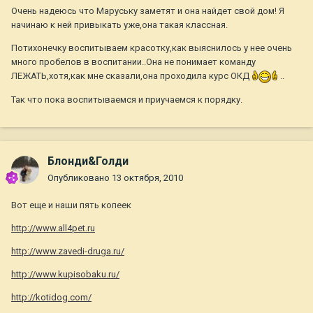
Очень надеюсь что Маруську заметят и она найдет свой дом! Я
начинаю к ней привыкать уже,она такая классная.
Потихонечку воспитываем красотку,как выяснилось у нее очень
много пробелов в воспитании..Она не понимает команду
ЛЕЖАТЬ,хотя,как мне сказали,она проходила курс ОКД
..
Так что пока воспитываемся и приучаемся к порядку.
Блонди&Голди
Опубликовано
13 октября, 2010
Вот еще и наши пять копеек
http://www.all4pet.ru
http://www.zavedi-druga.ru/
http://www.kupisobaku.ru/
http://kotidog.com/