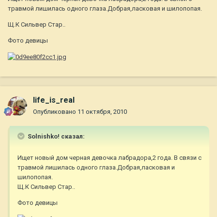
травмой лишилась одного глаза.Добрая,ласковая и шилопопая.
Щ.К Сильвер Стар..
Фото девицы
life_is_real
Опубликовано
11 октября, 2010
Solnishko! сказал:
Ищет новый дом черная девочка лабрадора,2 года. В связи с
травмой лишилась одного глаза.Добрая,ласковая и
шилопопая.
Щ.К Сильвер Стар..
Фото девицы