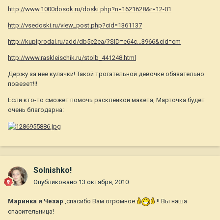
http://www.1000dosok.ru/doski.php?n=1621628&r=12-01
http://vsedoski.ru/view_post.php?cid=1361137
http://kupiprodai.ru/add/db5e2ea/?SID=e64c...3966&cid=cm
http://www.raskleischik.ru/stolb_441248.html
Держу за нее кулачки! Такой трогательной девочке обязательно
повезет!!!
Если кто-то сможет помочь расклейкой макета, Марточка будет
очень благодарна:
Solnishko!
Опубликовано
13 октября, 2010
Маринка и Чезар
,спасибо Вам огромное
!! Вы наша
спасительница!