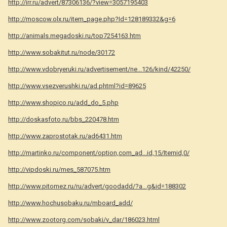
http://irr.ru/advert/87306136/?view=3057195403
http://moscow.olx.ru/item_page.php?Id=128189332&g=6
http://animals.megadoski.ru/top7254163.htm
http://www.sobakitut.ru/node/30172
http://www.vdobryeruki.ru/advertisement/ne...126/kind/42250/
http://www.vsezverushki.ru/ad.phtml?id=89625
http://www.shopico.ru/add_do_5.php
http://doskasfoto.ru/bbs_220478.htm
http://www.zaprostotak.ru/ad6431.htm
http://martinko.ru/component/option,com_ad...id,15/Itemid,0/
http://vipdoski.ru/mes_587075.htm
http://www.pitomez.ru/ru/advert/goodadd/?a...g&id=188302
http://www.hochusobaku.ru/mboard_add/
http://www.zootorg.com/sobaki/v_dar/186023.html