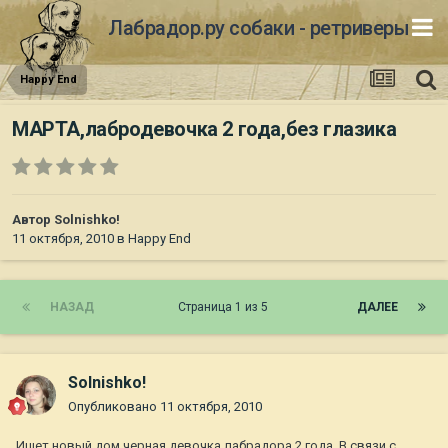
Лабрадор.ру собаки - ретриверы
Happy End
МАРТА,лабродевочка 2 года,без глазика
Автор
Solnishko!
11 октября, 2010
в
Happy End
НАЗАД
Страница 1 из 5
ДАЛЕЕ
Solnishko!
Опубликовано
11 октября, 2010
Ищет новый дом черная девочка лабрадора,2 года. В связи с