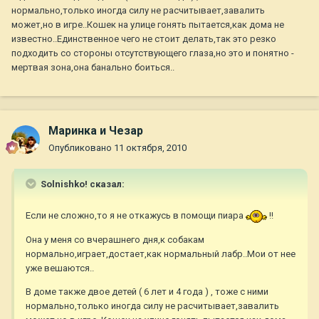
нормально,только иногда силу не расчитывает,завалить
может,но в игре..Кошек на улице гонять пытается,как дома не
известно..Единственное чего не стоит делать,так это резко
подходить со стороны отсутствующего глаза,но это и понятно -
мертвая зона,она банально боиться..
Маринка и Чезар
Опубликовано
11 октября, 2010
Solnishko! сказал:
Если не сложно,то я не откажусь в помощи пиара
!!
Она у меня со вчерашнего дня,к собакам
нормально,играет,достает,как нормальный лабр..Мои от нее
уже вешаются..
В доме также двое детей ( 6 лет и 4 года ) , тоже с ними
нормально,только иногда силу не расчитывает,завалить