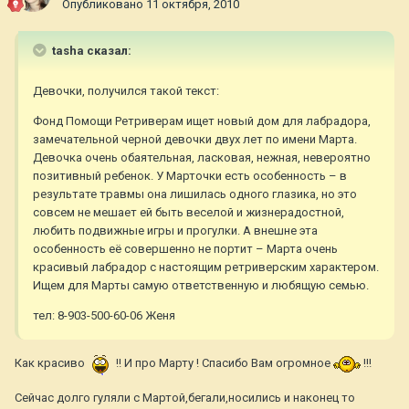
Опубликовано
11 октября, 2010
tasha сказал:
Девочки, получился такой текст:
Фонд Помощи Ретриверам ищет новый дом для лабрадора,
замечательной черной девочки двух лет по имени Марта.
Девочка очень обаятельная, ласковая, нежная, невероятно
позитивный ребенок. У Марточки есть особенность – в
результате травмы она лишилась одного глазика, но это
совсем не мешает ей быть веселой и жизнерадостной,
любить подвижные игры и прогулки. А внешне эта
особенность её совершенно не портит – Марта очень
красивый лабрадор с настоящим ретриверским характером.
Ищем для Марты самую ответственную и любящую семью.
тел: 8-903-500-60-06 Женя
Как красиво
!! И про Марту ! Спасибо Вам огромное
!!!
Сейчас долго гуляли с Мартой,бегали,носились и наконец то