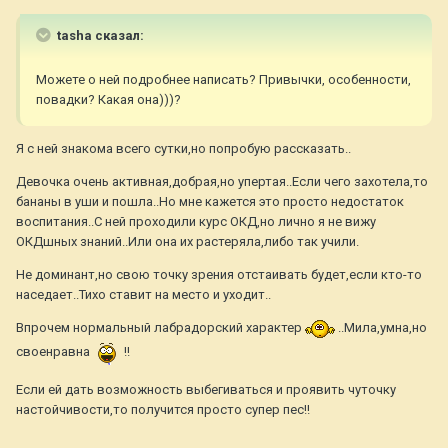
tasha сказал:
Можете о ней подробнее написать? Привычки, особенности,
повадки? Какая она)))?
Я с ней знакома всего сутки,но попробую рассказать..
Девочка очень активная,добрая,но упертая..Если чего захотела,то
бананы в уши и пошла..Но мне кажется это просто недостаток
воспитания..С ней проходили курс ОКД,но лично я не вижу
ОКДшных знаний..Или она их растеряла,либо так учили.
Не доминант,но свою точку зрения отстаивать будет,если кто-то
наседает..Тихо ставит на место и уходит..
Впрочем нормальный лабрадорский характер
..Мила,умна,но
своенравна
!!
Если ей дать возможность выбегиваться и проявить чуточку
настойчивости,то получится просто супер пес!!