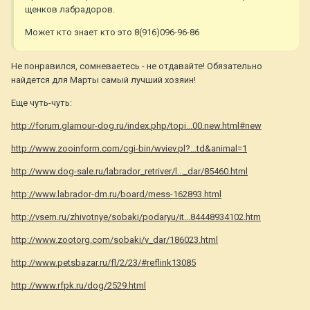
щенков лабрадоров.
Может кто знает кто это 8(916)096-96-86
Не понравился, сомневаетесь - не отдавайте! Обязательно
найдется для Марты самый лучший хозяин!
Еще чуть-чуть:
http://forum.glamour-dog.ru/index.php/topi...00.new.html#new
http://www.zooinform.com/cgi-bin/wviev.pl?...td&animal=1
http://www.dog-sale.ru/labrador_retriver/l..._dar/85460.html
http://www.labrador-dm.ru/board/mess-162893.html
http://vsem.ru/zhivotnye/sobaki/podaryu/it...84448934102.htm
http://www.zootorg.com/sobaki/v_dar/186023.html
http://www.petsbazar.ru/fl/2/23/#reflink13085
http://www.rfpk.ru/dog/2529.html