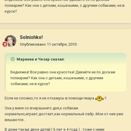
попиарим? Как она с детьми, кошачьими, с другими собаками, не в
курсе?
Solnishko!
Опубликовано
11 октября, 2010
Маринка и Чезар сказал:
Бедняжка! Все равно она красотка! Давайте ее по доскам
попиарим? Как она с детьми, кошачьими, с другими
собаками, не в курсе?
Если не сложно,то я не откажусь в помощи пиара
!!
Она у меня со вчерашнего дня,к собакам
нормально,играет,достает,как нормальный лабр..Мои от нее уже
вешаются..
В доме также двое детей ( 6 лет и 4 года ) , тоже с ними