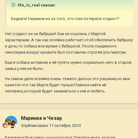
life_is_real сказал:
Бедняга! Неужели из-за того, что глаз потеряла отдают?
Нет,отдают из-за бабушки! Они не сошлись с Мартой
характерами..А так как хозяйка работает,чтоб обеспечить бабушку
и дочь,то собака все время с бабушкой..После съеденного
линолиума вокруг кровати был поставлен строгий ультиматум..
Еще и собака активная и ей гулять нужно нормально,чего в старой
семье у нее не было..
На самом деле хозяйке очень тяжело далось это решение,но мне
кажется что так Марте будет лучше.Главное найти ей
человека,который будет заниматься с ней и любить.
Маринка и Чезар
Опубликовано
11 октября, 2010
Бедняжка! Все равно она красотка! Давайте ее по доскам