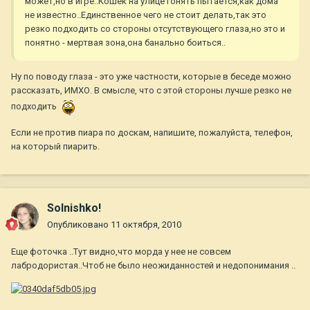
может,но в игре..Кошек на улице гонять пытается,как дома
не известно..Единственное чего не стоит делать,так это
резко подходить со стороны отсутствующего глаза,но это и
понятно - мертвая зона,она банально боиться..
Ну по поводу глаза - это уже частности, которые в беседе можно
рассказать, ИМХО. В смысле, что с этой стороны лучше резко не
подходить
Если не против пиара по доскам, напишите, пожалуйста, телефон,
на который пиарить.
Solnishko!
Опубликовано
11 октября, 2010
Еще фоточка ..Тут видно,что морда у нее не совсем
лабродористая..Чтоб не было неожиданностей и недопонимания ..