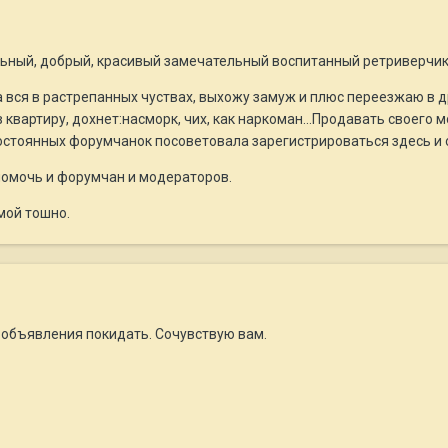
ельный, добрый, красивый замечательный воспитанный ретриверчик.
ма вся в растрепанных чуствах, выхожу замуж и плюс переезжаю в д
в квартиру, дохнет:насморк, чих, как наркоман...Продавать своего 
остоянных форумчанок посоветовала зарегистрироваться здесь и 
помочь и форумчан и модераторов.
мой тошно.
объявления покидать. Сочувствую вам.