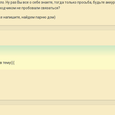
зло. Ну раз Вы все о себе знаете, тогда только просьба, будьте а
заводчиком не пробовали связаться?
е напишите, найдем парню дом)
в тему(((