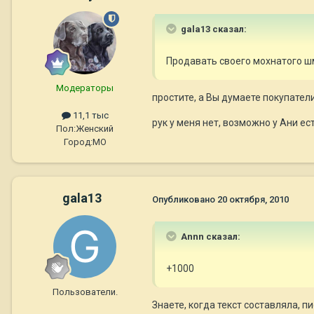
gala13 сказал:
Продавать своего мохнатого шм
Модераторы
простите, а Вы думаете покупател
11,1 тыс
рук у меня нет, возможно у Ани ест
Пол:
Женский
Город:
МО
gala13
Опубликовано
20 октября, 2010
Annn сказал:
+1000
Пользователи.
Знаете, когда текст составляла, п