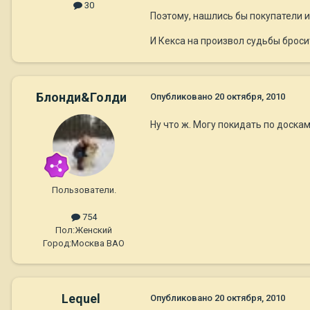
30
Поэтому, нашлись бы покупатели и
И Кекса на произвол судьбы бросит
Блонди&Голди
Опубликовано
20 октября, 2010
Ну что ж. Могу покидать по доскам
Пользователи.
754
Пол:
Женский
Город:
Москва ВАО
Lequel
Опубликовано
20 октября, 2010