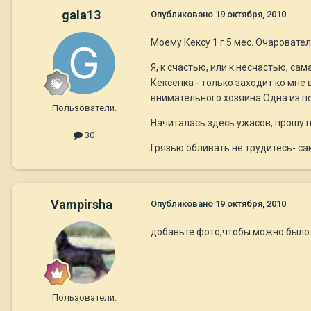
gala13
Опубликовано
19 октября, 2010
Моему Кексу 1 г 5 мес. Очароват
Я, к счастью, или к несчастью, са
Кексенка - только заходит ко мне 
внимательного хозяина.Одна из п
Пользователи.
Начиталась здесь ужасов, прошу 
30
Грязью обливать не трудитесь- са
Vampirsha
Опубликовано
19 октября, 2010
добавьте фото,чтобы можно было 
Пользователи.