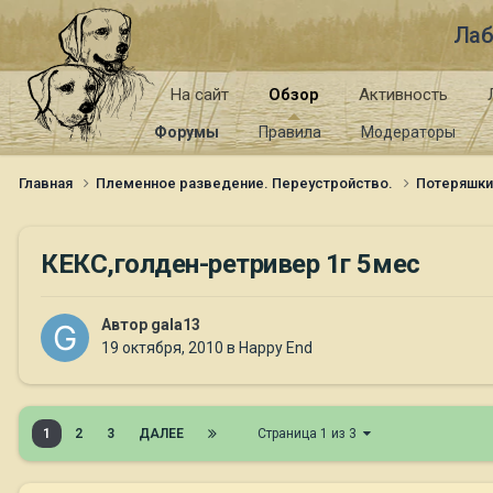
Лаб
На сайт
Обзор
Активность
Форумы
Правила
Модераторы
Главная
Племенное разведение. Переустройство.
Потеряшк
КЕКС,голден-ретривер 1г 5мес
Автор
gala13
19 октября, 2010
в
Happy End
1
2
3
ДАЛЕЕ
Страница 1 из 3