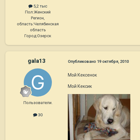
5,2 тыс
Пол:
Женский
Регион,
область:
Челябинская
область
Город:
Озерск
gala13
Опубликовано
19 октября, 2010
Мой Кексенок
Мой Кексик
Пользователи.
30