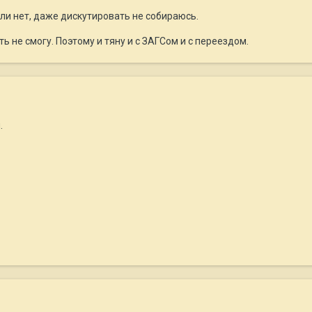
ли нет, даже дискутировать не собираюсь.
ь не смогу. Поэтому и тяну и с ЗАГСом и с переездом.
.