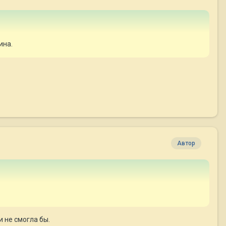
ина.
Автор
и не смогла бы.