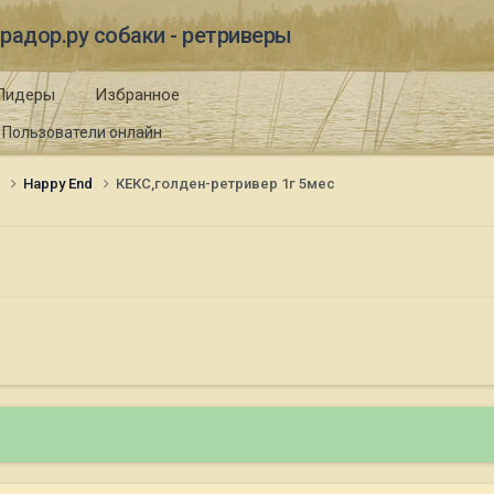
радор.ру собаки - ретриверы
Лидеры
Избранное
Пользователи онлайн
и
Happy End
КЕКС,голден-ретривер 1г 5мес