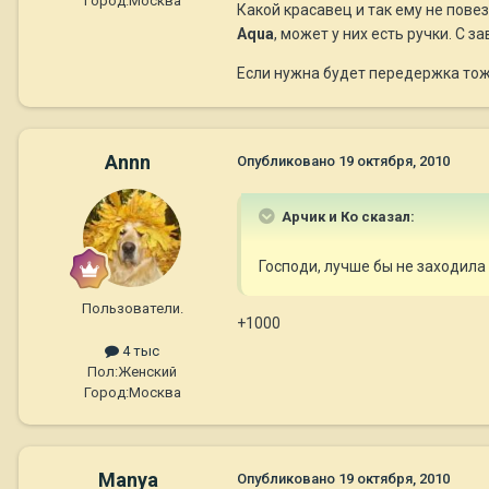
Город:
Москва
Какой красавец и так ему не пове
Aqua
, может у них есть ручки. С 
Если нужна будет передержка тож
Annn
Опубликовано
19 октября, 2010
Арчик и Ко сказал:
Господи, лучше бы не заходила 
Пользователи.
+1000
4 тыс
Пол:
Женский
Город:
Москва
Manya
Опубликовано
19 октября, 2010