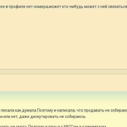
ее в профиле нет номера,может кто-нибудь может с ней связаться
, писала как думала.Поэтому и написала, что продавать не собираю
и или нет, даже дискутировать не собираюсь.
сить не смогу. Поэтому и тяну и с ЗАГСом и с переездом.