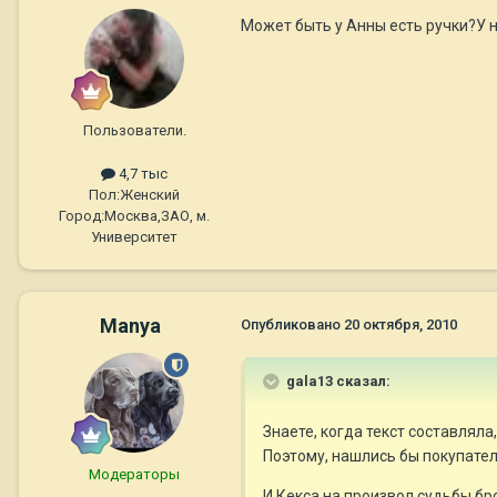
Может быть у Анны есть ручки?У н
Пользователи.
4,7 тыс
Пол:
Женский
Город:
Москва,ЗАО, м.
Университет
Manya
Опубликовано
20 октября, 2010
gala13 сказал:
Знаете, когда текст составляла
Поэтому, нашлись бы покупател
Модераторы
И Кекса на произвол судьбы бро