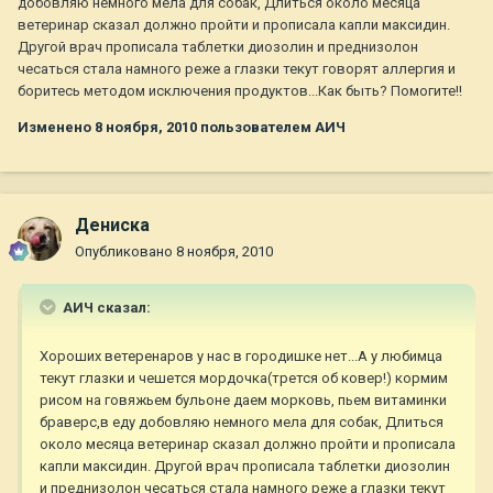
добовляю немного мела для собак, Длиться около месяца
ветеринар сказал должно пройти и прописала капли максидин.
Другой врач прописала таблетки диозолин и преднизолон
чесаться стала намного реже а глазки текут говорят аллергия и
боритесь методом исключения продуктов...Как быть? Помогите!!
Изменено
8 ноября, 2010
пользователем АИЧ
Дениска
Опубликовано
8 ноября, 2010
АИЧ сказал:
Хороших ветеренаров у нас в городишке нет...А у любимца
текут глазки и чешется мордочка(трется об ковер!) кормим
рисом на говяжьем бульоне даем морковь, пьем витаминки
браверс,в еду добовляю немного мела для собак, Длиться
около месяца ветеринар сказал должно пройти и прописала
капли максидин. Другой врач прописала таблетки диозолин
и преднизолон чесаться стала намного реже а глазки текут