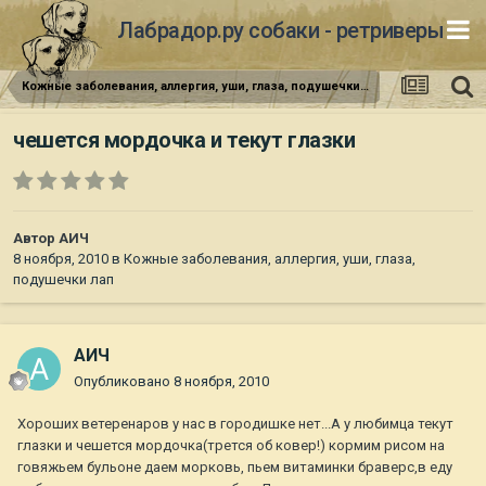
Лабрадор.ру собаки - ретриверы
Кожные заболевания, аллергия, уши, глаза, подушечки лап
чешется мордочка и текут глазки
Автор
АИЧ
8 ноября, 2010
в
Кожные заболевания, аллергия, уши, глаза,
подушечки лап
АИЧ
Опубликовано
8 ноября, 2010
Хороших ветеренаров у нас в городишке нет...А у любимца текут
глазки и чешется мордочка(трется об ковер!) кормим рисом на
говяжьем бульоне даем морковь, пьем витаминки браверс,в еду