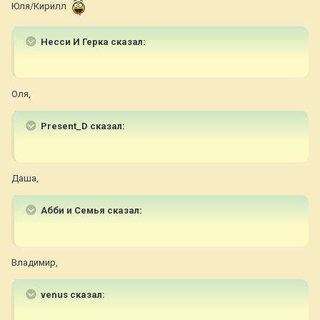
Юля/Кирилл
Несси И Герка сказал:
Оля,
Present_D сказал:
Даша,
Абби и Семья сказал:
Владимир,
venus сказал: