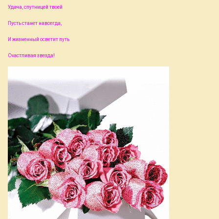
Удача, спутницей твоей
Пусть станет навсегда,
И жизненный осветит путь
Счастливая звезда!