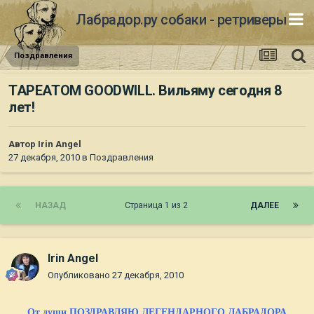
Лабрадор.ру собаки - ретриверы
Поздравления
TAPEATOM GOODWILL. Вильяму сегодня 8
лет!
Автор
Irin Angel
27 декабря, 2010
в
Поздравления
НАЗАД
Страница 1 из 2
ДАЛЕЕ
Irin Angel
Опубликовано
27 декабря, 2010
От души ПОЗДРАВЛЯЮ ЛЕГЕНДАРНОГО ЛАБРАДОРА