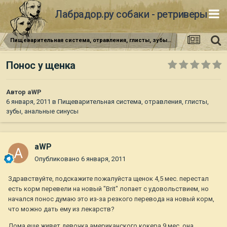
Лабрадор.ру собаки - ретриверы
Пищеварительная система, отравления, глисты, зубы, анальные синусы
Понос у щенка
Автор
aWP
6 января, 2011
в
Пищеварительная система, отравления, глисты,
зубы, анальные синусы
aWP
Опубликовано
6 января, 2011
Здравствуйте, подскажите пожалуйста щенок 4,5 мес. перестал
есть корм перевели на новый "Brit" лопает с удовольствием, но
начался понос думаю это из-за резкого перевода на новый корм,
что можно дать ему из лекарств?
Дома еще живет девочка американского кокера 9 мес. она