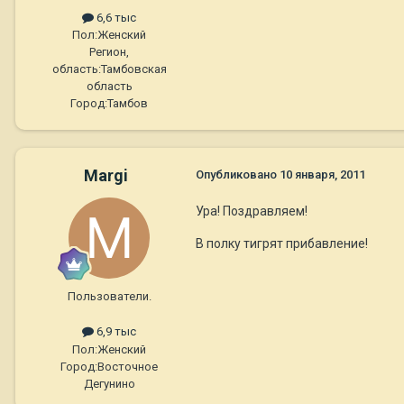
6,6 тыс
Пол:
Женский
Регион,
область:
Тамбовская
область
Город:
Тамбов
Margi
Опубликовано
10 января, 2011
Ура! Поздравляем!
В полку тигрят прибавление!
Пользователи.
6,9 тыс
Пол:
Женский
Город:
Восточное
Дегунино