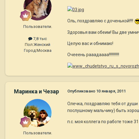
Оль, поздравляю с доченькой!!!!
Пользователи.
Здоровья вам обеим! Вы две умни
7,8 тыс
Целую вас и обнимаю!
Пол:
Женский
Город:
Москва
Очееень рааадаааа!!!!!!!!!!!
Маринка и Чезар
Опубликовано
10 января, 2011
Олечка, поздравляю тебя от души с
послушному мальчику) быть хорош
п.с. моя коллега по работе тоже 3
Пользователи.