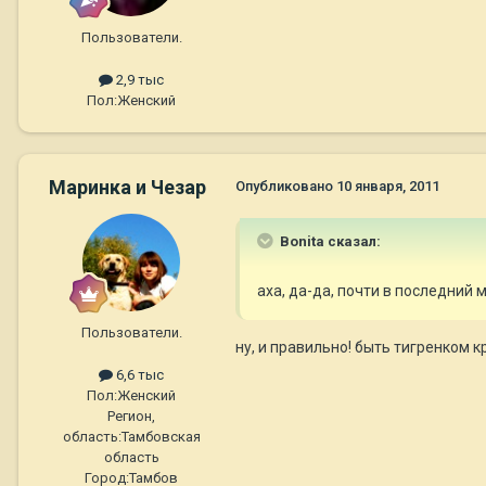
Пользователи.
2,9 тыс
Пол:
Женский
Маринка и Чезар
Опубликовано
10 января, 2011
Bonita сказал:
аха, да-да, почти в последний 
Пользователи.
ну, и правильно! быть тигренком 
6,6 тыс
Пол:
Женский
Регион,
область:
Тамбовская
область
Город:
Тамбов