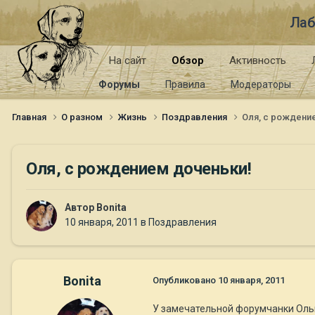
Лаб
На сайт
Обзор
Активность
Форумы
Правила
Модераторы
Главная
О разном
Жизнь
Поздравления
Оля, с рождени
Оля, с рождением доченьки!
Автор
Bonita
10 января, 2011
в
Поздравления
Bonita
Опубликовано
10 января, 2011
У замечательной форумчанки Оль