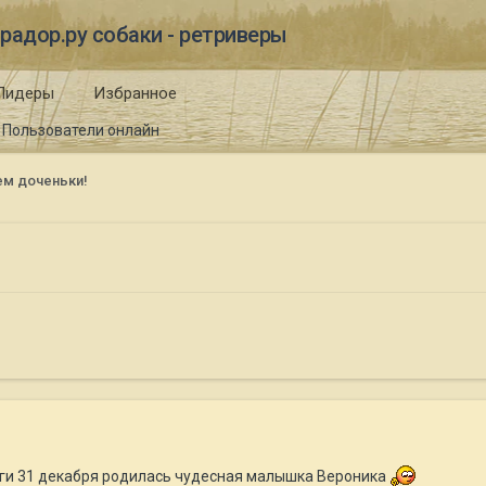
радор.ру собаки - ретриверы
Лидеры
Избранное
Пользователи онлайн
ем доченьки!
ги 31 декабря родилась чудесная малышка Вероника