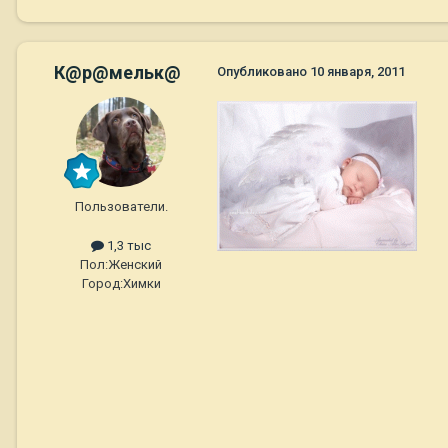
К@р@мельк@
Опубликовано
10 января, 2011
Пользователи.
1,3 тыс
Пол:
Женский
Город:
Химки