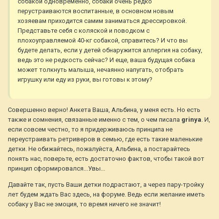
собакой одновременно, собаки очень редко
перустраиваются воспитанные, в основном новым
хозяевам приходится самим заниматься дрессировкой.
Представьте себя с коляской и поводком с
плохоуправляемой 40-кг собакой, справитесь? И что вы
будете делать, если у детей обнаружится аллергия на собаку,
ведь это не редкость сейчас? И еще, ваша будущая собака
может толкнуть малыша, нечаянно напугать, отобрать
игрушку или еду из руки, вы готовы к этому?
Совершенно верно! Анкета Ваша, Альбина, у меня есть. Но есть
также и сомнения, связанные именно с тем, о чем писала
grinya
. И,
если совсем честно, то я придерживаюсь принципа не
переустраивать ретриверов в семью, где есть такие маленькие
детки. Не обижайтесь, пожалуйста, Альбина, а постарайтесь
понять нас, поверьте, есть достаточно фактов, чтобы такой вот
принцип сформировался...Увы...
Давайте так, пусть Ваши детки подрастают, а через пару-тройку
лет будем ждать Вас здесь, на форуме. Ведь если желание иметь
собаку у Вас не эмоция, то время ничего не значит!