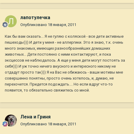
лапотулечка
Опубликовано
18 января, 2011
Как бы вам сказать... Я не гуляю с коляской - все дети активные
пешеходы))) И дети у меня - не аллергики. Это я знаю, т.к. очень
много знакомых, имеющих разнообразнейших домашних
животных... Дети постоянно с ними контактируют, и пока
эксцессов не наблюдалось. А еще у меня дети могут постоять за
себя))) И уж точно ничего вкусного и интересного никому не
отдадут просто так))) Я на Вас не обижаюсь - ваши мотивы мне
совершенно понятны, просто очень хотелось, и, думаю, не
перехочется. Придется подождать.... Но если вдруг что-то
появится, то обязательно свяжитесь со мной.
Лена и Гриня
Опубликовано
18 января, 2011