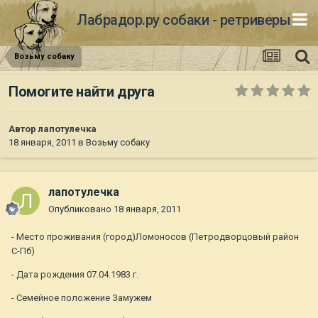
Лабрадор.ру собаки - ретриверы
Возьму собаку
Помогите найти друга
Автор
лапотулечка
18 января, 2011
в
Возьму собаку
лапотулечка
Опубликовано
18 января, 2011
- Место проживания (город)Ломоносов (Петродворцовый район
С-Пб)
- Дата рождения 07.04.1983 г.
- Семейное положение Замужем