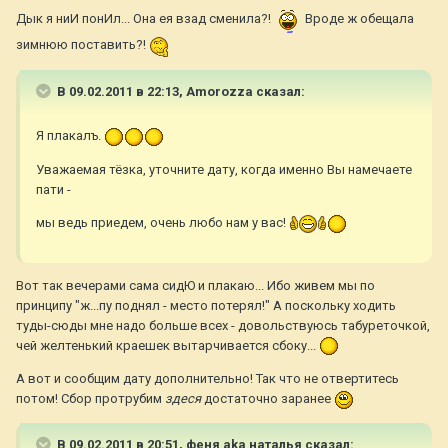
Дык я ниИ понИл... Она ея взад сменила?!
Вроде ж обещала
зимнюю поставить?!
В 09.02.2011 в 22:13, Amorozza сказал:
Я плакалъ.
Уважаемая тёзка, уточните дату, когда именно Вы намечаете
пати -
мы ведь приедем, очень любо нам у вас!
Вот так вечерами сама сидЮ и плакаю... Ибо живем мы по
принципу "ж...пу поднял - место потерял!" А поскольку ходить
туды-сюды мне надо больше всех - довольствуюсь табуреточкой,
чей желтенький краешек вытарчивается сбоку...
А вот и сообщим дату дополнительно! Так что не отвертитесь
потом! Сбор протрубим
здеся
достаточно заранее
В 09.02.2011 в 20:51, феня aka наталья сказал: