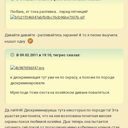
Любань, эт тока распевка....перед пятницей!
Давайте-давайте - распевайтесь заранее! А то я песню выучила
ышшо одну
В 09.02.2011 в 19:10, тигрис сказал:
и дискриминация тут уже не по окрасу, а похоже по породе
дискриминировали.
Мухе поди тоже охота на хозяйском диване поваляться.
Да лаННА! Дискриминируешь тута некоторых по породе-та! Эта
ушастая уже поняла, что на нее возложена почетная миссия
охраны покоя любимой хозяйки. Дык теперь она пытается
охранить сей покой от проходящих мимо кобелиных членов стаи.