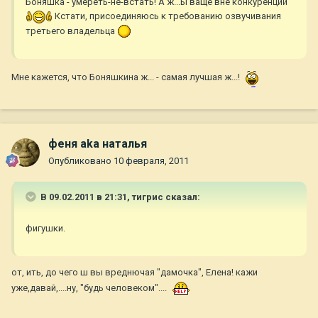
Боняшка - умереть-не-встать! А ж...ы ваще вне конкуренции
Кстати, присоединяюсь к требованию озвучивания
третьего владельца
Мне кажется, что Боняшкина ж... - самая лучшая ж...!
феня aka наталья
Опубликовано
10 февраля, 2011
В 09.02.2011 в 21:31, тигрис сказал:
фигушки.
от, ить, до чего ш вы вреднючая "дамочка", Елена! кажи
уже,давай,....ну, "будь человеком"....