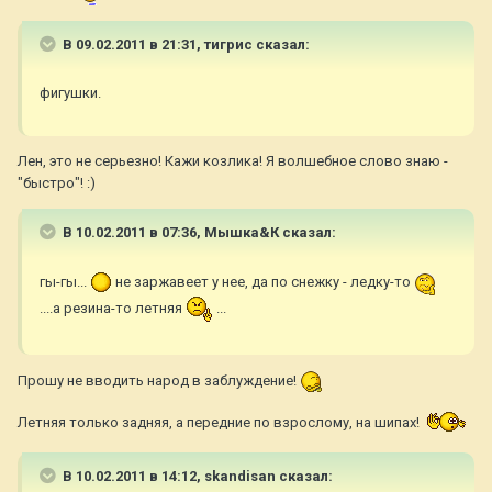
В 09.02.2011 в 21:31, тигрис сказал:
фигушки.
Лен, это не серьезно! Кажи козлика! Я волшебное слово знаю -
"быстро"! :)
В 10.02.2011 в 07:36, Мышка&К сказал:
гы-гы...
не заржавеет у нее, да по снежку - ледку-то
....а резина-то летняя
...
Прошу не вводить народ в заблуждение!
Летняя только задняя, а передние по взрослому, на шипах!
В 10.02.2011 в 14:12, skandisan сказал: