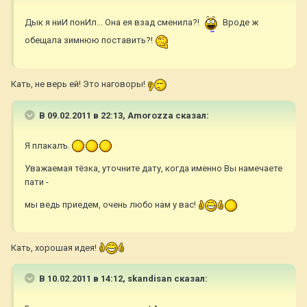
Дык я ниИ понИл... Она ея взад сменила?!
Вроде ж
обещала зимнюю поставить?!
Кать, не верь ей! Это наговоры!
В 09.02.2011 в 22:13, Amorozza сказал:
Я плакалъ.
Уважаемая тёзка, уточните дату, когда именно Вы намечаете
пати -
мы ведь приедем, очень любо нам у вас!
Кать, хорошая идея!
В 10.02.2011 в 14:12, skandisan сказал: