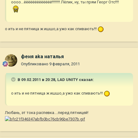
оооо...ёёёёёёёёёёёёё!!!!!!!!! Лёлик, ну, ты прям Георг Отс!!!!
о ить и не пятница ж ишшо,а ужо как спивають!!!
феня aka наталья
Опубликовано
9 февраля, 2011
В 09.02.2011 в 20:28, LAD UNITY сказал:
о ить и не пятница ж ишшо,а ужо как спивають!!!
Любань, эт тока распевка....перед пятницей!