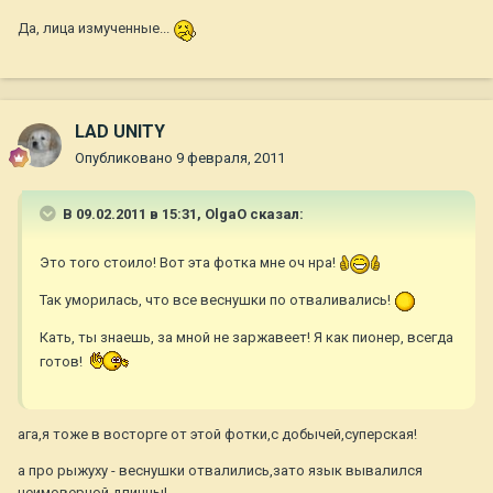
Да, лица измученные...
LAD UNITY
Опубликовано
9 февраля, 2011
В 09.02.2011 в 15:31, OlgaO сказал:
Это того стоило! Вот эта фотка мне оч нра!
Так уморилась, что все веснушки по отваливались!
Кать, ты знаешь, за мной не заржавеет! Я как пионер, всегда
готов!
ага,я тоже в восторге от этой фотки,с добычей,суперская!
а про рыжуху - веснушки отвалились,зато язык вывалился
неимоверной длинны!