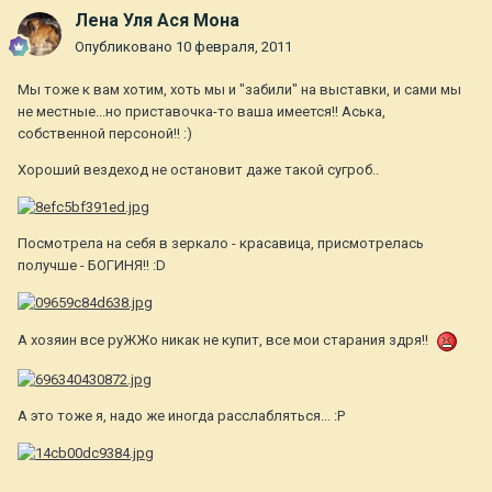
Лена Уля Ася Мона
Опубликовано
10 февраля, 2011
Мы тоже к вам хотим, хоть мы и "забили" на выставки, и сами мы
не местные...но приставочка-то ваша имеется!! Аська,
собственной персоной!! :)
Хороший вездеход не остановит даже такой сугроб..
Посмотрела на себя в зеркало - красавица, присмотрелась
получше - БОГИНЯ!! :D
А хозяин все руЖЖо никак не купит, все мои старания здря!!
А это тоже я, надо же иногда расслабляться... :P