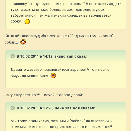
принципу "ж...пу поднял - место потерял!" А поскольку ходить
туды-сюды мне надо больше всех - довольствуюсь
табуреточкой, чей желтенький краешек вытарчивается
сбоку...
Катюха! такова судьба фсех хозяев "бедных питомниковых"
собак...
В 10.02.2011 в 14:12, skandisan сказал:
Давайте-давайте - распевайтесь заранее! А то я песню
выучила ышшо одну
каку-таку пестню?!!!!...исчо?!!!! слова давай!!!
В 10.02.2011 в 17:28, Лена Уля Ася сказал:
Мы тоже к вам хотим, хоть мы и "забили" на выставки, и
сами мы не местные...но приставочка-то ваша имеется!!