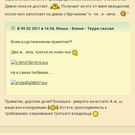
Девок пока не достает.
Получает за это от меня звездюлей,
после чего заползает на диван с бурчанием "я - че... я - ниче...
"
В 09.02.2011 в 16:54, Маша - Бонни - Терри сказал:
Всем родственникам приветик!!!!
Две ж... мои, третья не знаю чья
Ну и самая любимая.....
Приветик, дорогие дочи!!! Боняшка - умереть-не-встать! А ж...ы
ваще вне конкуренции
Кстати, присоединяюсь к
требованию озвучивания третьего владельца