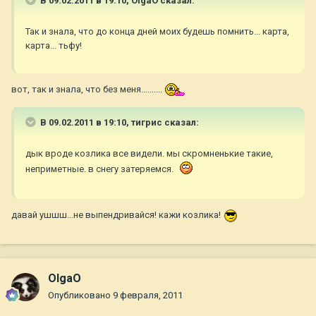
В 09.02.2011 в 19:10, OlgaO сказал:
Так и знала, что до конца дней моих будешь помнить... карта,
карта... тьфу!
вот, так и знала, что без меня..........
В 09.02.2011 в 19:10, тигрис сказал:
дык вроде козлика все видели. мы скромненькие такие,
неприметные. в снегу затеряемся.
давай ушшш...не выпендривайся! кажи козлика!
OlgaO
Опубликовано
9 февраля, 2011