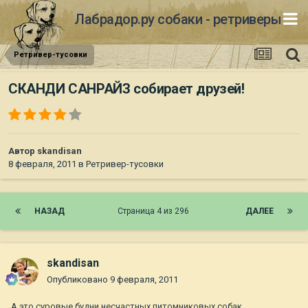
Лабрадор.ру собаки - ретриверы
Ретривер-тусовки
СКАНДИ САНРАЙЗ собирает друзей!
Автор
skandisan
8 февраля, 2011
в
Ретривер-тусовки
НАЗАД
Страница 4 из 296
ДАЛЕЕ
skandisan
Опубликовано
9 февраля, 2011
А это суровые будни несчастных питомниковых собак...