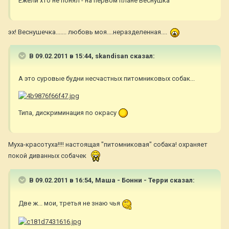
Ежели хто не понял - на первом плане Веснушка
эх! Веснушечка....... любовь моя....неразделенная....
В 09.02.2011 в 15:44, skandisan сказал:
А это суровые будни несчастных питомниковых собак...
Типа, дискриминация по окрасу
Муха-красотуха!!!! настоящая "питомниковая" собака! охраняет
покой диванных собачек
В 09.02.2011 в 16:54, Маша - Бонни - Терри сказал:
Две ж... мои, третья не знаю чья