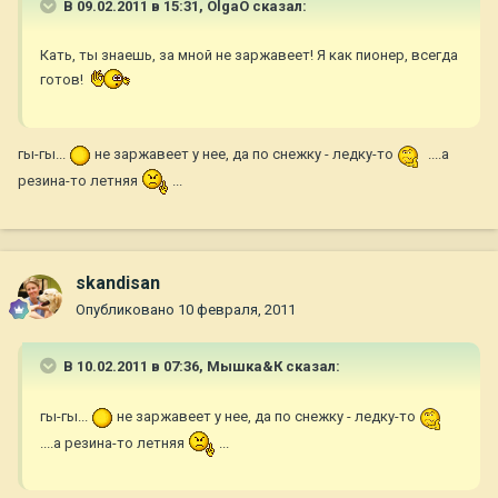
В 09.02.2011 в 15:31, OlgaO сказал:
Кать, ты знаешь, за мной не заржавеет! Я как пионер, всегда
готов!
гы-гы...
не заржавеет у нее, да по снежку - ледку-то
....а
резина-то летняя
...
skandisan
Опубликовано
10 февраля, 2011
В 10.02.2011 в 07:36, Мышка&К сказал:
гы-гы...
не заржавеет у нее, да по снежку - ледку-то
....а резина-то летняя
...