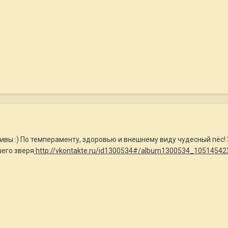
ливы :) По темпераменту, здоровью и внешнему виду чудесный пёс! 
шего зверя
http://vkontakte.ru/id1300534#/album1300534_10514542