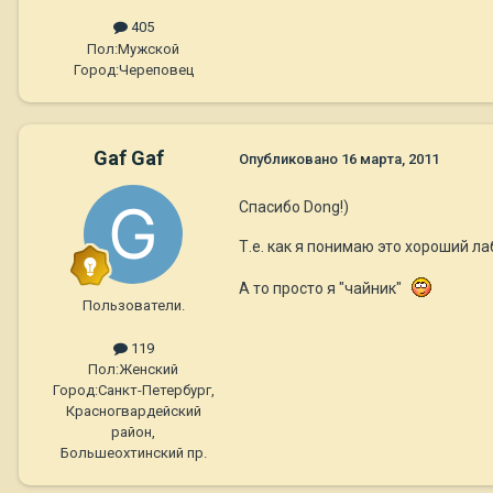
405
Пол:
Мужской
Город:
Череповец
Gaf Gaf
Опубликовано
16 марта, 2011
Спасибо Dong!)
Т.е. как я понимаю это хороший л
А то просто я "чайник"
Пользователи.
119
Пол:
Женский
Город:
Санкт-Петербург,
Красногвардейский
район,
Большеохтинский пр.