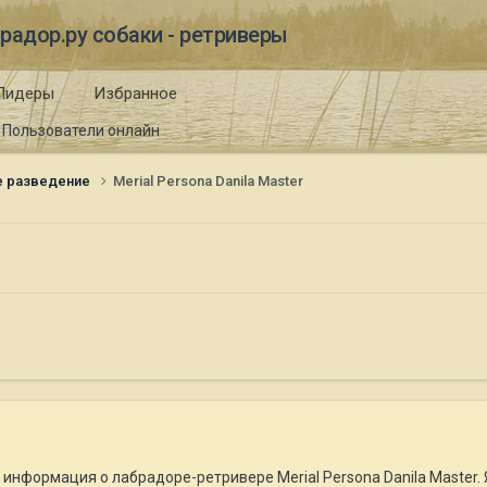
радор.ру собаки - ретриверы
Лидеры
Избранное
Пользователи онлайн
е разведение
Merial Persona Danila Master
информация о лабрадоре-ретривере Merial Persona Danila Master. Я