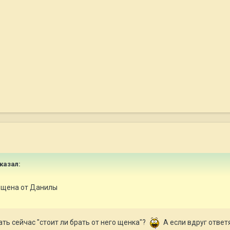
сказал:
и щена от Данилы
ть сейчас "стоит ли брать от него щенка"?
А если вдруг ответят