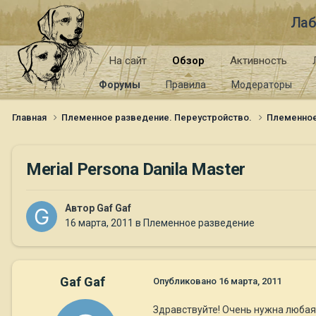
Лаб
На сайт
Обзор
Активность
Форумы
Правила
Модераторы
Главная
Племенное разведение. Переустройство.
Племенно
Merial Persona Danila Master
Автор
Gaf Gaf
16 марта, 2011
в
Племенное разведение
Gaf Gaf
Опубликовано
16 марта, 2011
Здравствуйте! Очень нужна любая 