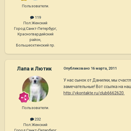
Пользователи.
119
Пол:
Женский
Город:
Санкт-Петербург,
Красногвардейский
район,
Большеохтинский пр.
Лапа и Лютик
Опубликовано
16 марта, 2011
У нас сынок от Данилки, мы счаст
замечательные! Вот ссылка на на
http://vkontakte.ru/club6662620.
Пользователи.
232
Пол:
Женский
Город:
Санкт-Петербург