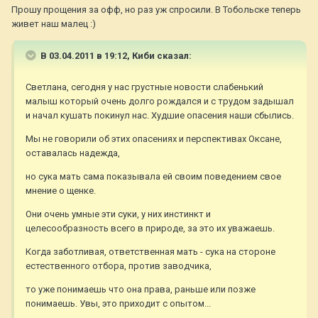
Прошу прощения за офф, но раз уж спросили. В Тобольске теперь
живет наш малец :)
В 03.04.2011 в 19:12, Киби сказал:
Светлана, сегодня у нас грустные новости слабенький
малыш который очень долго рождался и с трудом задышал
и начал кушать покинул нас. Худшие опасения наши сбылись.
Мы не говорили об этих опасениях и перспективах Оксане,
оставалась надежда,
но сука мать сама показывала ей своим поведением свое
мнение о щенке.
Они очень умные эти суки, у них инстинкт и
целесообразность всего в природе, за это их уважаешь.
Когда заботливая, ответственная мать - сука на стороне
естественного отбора, против заводчика,
то уже понимаешь что она права, раньше или позже
понимаешь. Увы, это приходит с опытом...