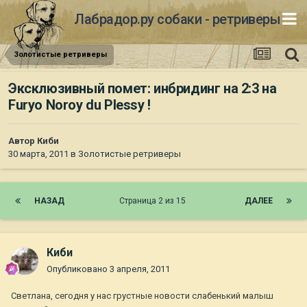
Лабрадор.ру собаки - ретриверы
Золотистые ретриверы
Эксклюзивный помет: инбридинг на 2:3 на
Furyo Noroy du Plessy !
Автор
Киби
30 марта, 2011
в
Золотистые ретриверы
НАЗАД
Страница 2 из 15
ДАЛЕЕ
Киби
Опубликовано
3 апреля, 2011
Светлана, сегодня у нас грустные новости слабенький малыш