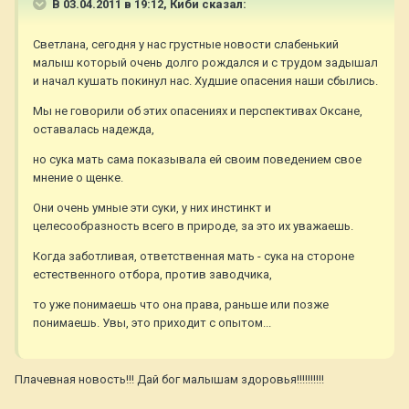
В 03.04.2011 в 19:12, Киби сказал:
Светлана, сегодня у нас грустные новости слабенький
малыш который очень долго рождался и с трудом задышал
и начал кушать покинул нас. Худшие опасения наши сбылись.
Мы не говорили об этих опасениях и перспективах Оксане,
оставалась надежда,
но сука мать сама показывала ей своим поведением свое
мнение о щенке.
Они очень умные эти суки, у них инстинкт и
целесообразность всего в природе, за это их уважаешь.
Когда заботливая, ответственная мать - сука на стороне
естественного отбора, против заводчика,
то уже понимаешь что она права, раньше или позже
понимаешь. Увы, это приходит с опытом...
Плачевная новость!!! Дай бог малышам здоровья!!!!!!!!!!