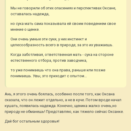
Мы не говорили об этих опасениях и перспективах Оксане,
оставалась надежда,
но сука мать сама показывала ей своим поведением свое
мнение о щенке.
Они очень умные эти суки, у них инстинкт и
целесообразность всего в природе, за это их уважаешь.
Когда заботливая, ответственная мать - сука на стороне
естественного отбора, против заводчика,
то уже понимаешь что она права, раньше или позже
понимаешь. Увы, это приходит с опытом...
Ань, я этого очень боялась, особенно после того, как Оксана
сказала, что он лежит отдельно, а не в куче. Потом вроде начал
кушать, появилась надежда. Конечно, щеника жалко очень,но
природу не обманешь! Представляю, как тяжело сейчас Оксанке.
Дай бог остальным здоровья!