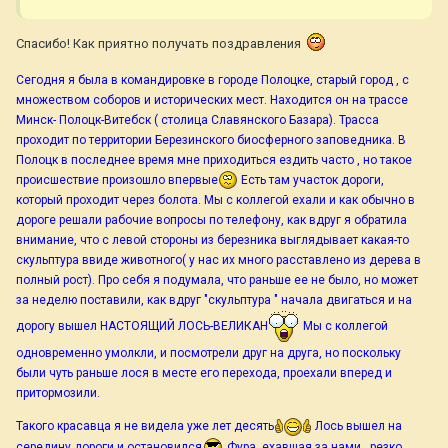
Спасибо! Как приятно получать поздравления
Сегодня я была в командировке в городе Полоцке, старый город , с
множеством соборов и исторических мест. Находится он на трассе
Минск- Полоцк-Витебск ( столица Славянского Базара). Трасса
проходит по территории Березинского биосферного заповедника. В
Полоцк в последнее время мне приходиться ездить часто , но такое
происшествие произошло впервые
Есть там участок дороги,
который проходит через болота. Мы с коллегой ехали и как обычно в
дороге решали рабочие вопросы по телефону, как вдруг я обратила
внимание, что с левой стороны из березника выглядывает какая-то
скульптура ввиде животного( у нас их много расставлено из дерева в
полный рост). Про себя я подумала, что раньше ее не было, но может
за неделю поставили, как вдруг "скульптура " начала двигаться и на
дорогу вышел НАСТОЯЩИЙ ЛОСЬ-ВЕЛИКАН
Мы с коллегой
одновременно умолкли, и посмотрели друг на друга, но поскольку
были чуть раньше лося в месте его перехода, проехали вперед и
притормозили.
Такого красавца я не видела уже лет десять
Лось вышел на
середину дороги и остановился
Фура, ехавшая за нами , резко