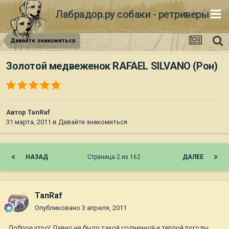
Лабрадор.ру собаки - ретриверы
Давайте знакомиться
Золотой медвеженок RAFAEL SILVANO (Рон)
Автор
TanRaf
31 марта, 2011
в
Давайте знакомиться
НАЗАД
Страница 2 из 162
ДАЛЕЕ
TanRaf
Опубликовано
3 апреля, 2011
Доброе утро! Давно не было такой солнечной и теплой погоды