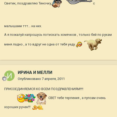
Светик, поздравляю Тиночку,
с
малышами ттт... на них.
А я пожалуй напрошусь потискать хомячков , только бей по рукам
меня ладно , а то вдруг не одна от тебя уеду
ИРИНА И МЕЛЛИ
Опубликовано
7 апреля, 2011
ПРИСОЕДИНЯЕМСЯ КО ВСЕМ ПОЗДРАВЛЕНИЯМ!!!!
СВЕТ тебе терпения , а пупсам очень
хороших ручек!!!