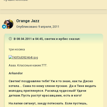
Orange Jazz
Опубликовано
9 апреля, 2011
В 08.04.2011 в 04:45, светик и ирбис сказал:
три носика
Аааа. Классные какие.ТТТ.
Arkandor
Светик! поздравляю тебя! Уж я то знаю, как ты Диско
хотела... Сама по нему слюни пускаю. Да и Тине видать
молодец приглянулся. Расклад чудесный! Удачи
деткам.Пусть растут красавцами, есть в кого!
На лапки свтанут, заеду потискать. Если пустишь,