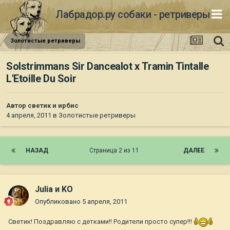
Лабрадор.ру собаки - ретриверы
Золотистые ретриверы
Solstrimmans Sir Dancealot х Tramin Tintalle
L'Etoille Du Soir
Автор
светик и ирбис
4 апреля, 2011
в
Золотистые ретриверы
НАЗАД
Страница 2 из 11
ДАЛЕЕ
Julia и KO
Опубликовано
5 апреля, 2011
Светик! Поздравляю с детками!! Родители просто супер!!!