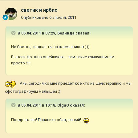
светик и ирбис
Опубликовано
6 апреля, 2011
В 05.04.2011 в 07:29, Белинда сказал:
Не Светка, жадная ты на племянников )))
Вывеси фотки в ошейниках.... там такие хомячки мням
просто !!!!!
Ань, сегодня ко мне приедет кое кто на щенотерапию и мы
сфотографируем малышей :)
В 05.04.2011 в 10:18, OlgaO сказал:
Поздравляю! Папанька обалденный!