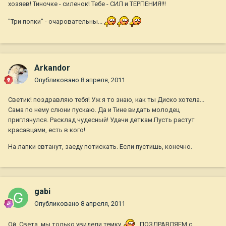
хозяев! Тиночке - силенок! Тебе - СИЛ и ТЕРПЕНИЯ!!!
"Три попки" - очаровательны...
Arkandor
Опубликовано
8 апреля, 2011
Светик! поздравляю тебя! Уж я то знаю, как ты Диско хотела...
Сама по нему слюни пускаю. Да и Тине видать молодец
приглянулся. Расклад чудесный! Удачи деткам.Пусть растут
красавцами, есть в кого!
На лапки свтанут, заеду потискать. Если пустишь, конечно.
gabi
Опубликовано
8 апреля, 2011
Ой, Света, мы только увидели темку
. ПОЗДРАВЛЯЕМ с