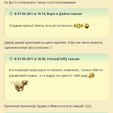
На фото получились такие толстопопикиииии
В 07.04.2011 в 18:14, Варя и Дайси сказал:
Сладкие пупсы) Света, хочу их потискать
Давай давай приезжай на щенотерапию. И фотик свой захвати,
сделаем новую фотосессию :)
В 07.04.2011 в 18:45, Irinna&Toffy сказал:
А я пожалуй напрошусь потискать хомячков , только бей по
рукам меня ладно , а то вдруг не одна от тебя уеду
Приезжай приезжай, будем отбиваться все семьей :)))))