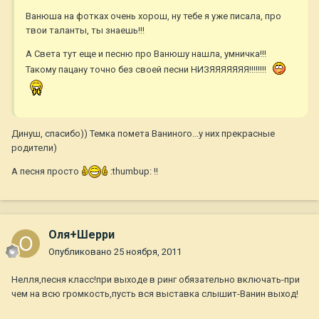
Ванюша на фотках очень хорош, ну тебе я уже писала, про
твои таланты, ты знаешь!!!
А Света тут еще и песню про Ванюшу нашла, умничка!!!
Такому пацану точно без своей песни НИЗЯЯЯЯЯЯЯ!!!!!!!!
Динуш, спасибо)) Темка помета Ваниного...у них прекрасные
родители)
А песня просто
:thumbup: !!
Оля+Шерри
Опубликовано
25 ноября, 2011
Нелля,песня класс!при выходе в ринг обязательно включать-при
чем на всю громкость,пусть вся выставка слышит-Ванин выход!