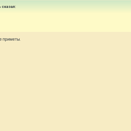
ь сказал:
е приметы.