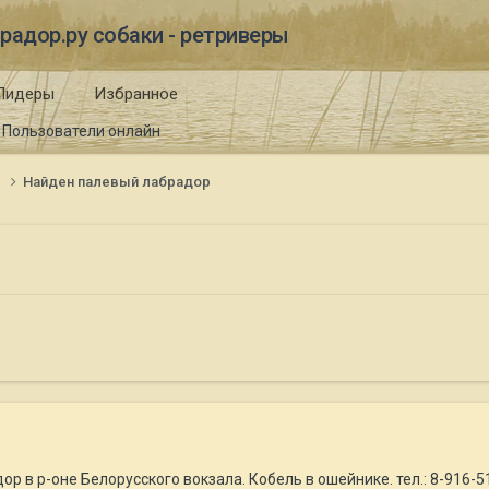
радор.ру собаки - ретриверы
Лидеры
Избранное
Пользователи онлайн
и
Найден палевый лабрадор
р в р-оне Белорусского вокзала. Кобель в ошейнике. тел.: 8-916-51