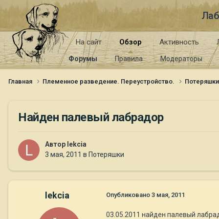
Лаб
На сайт
Обзор
Активность
Форумы
Правила
Модераторы
Главная
Племенное разведение. Переустройство.
Потеряшк
Найден палевый лабрадор
Автор
lekcia
3 мая, 2011
в
Потеряшки
lekcia
Опубликовано
3 мая, 2011
03.05.2011 найден палевый лабрадо