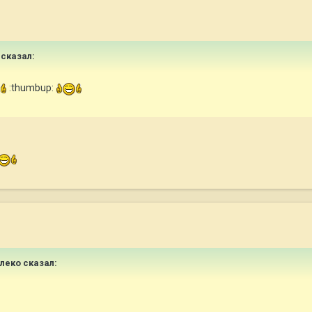
 сказал:
:thumbup:
улеко сказал: