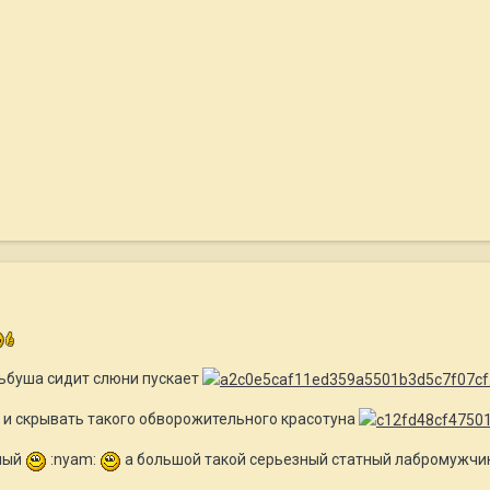
льбуша сидит слюни пускает
ь и скрывать такого обворожительного красотуна
ный
:nyam:
а большой такой серьезный статный лабромужчи