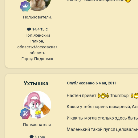
Пользователи.
14,4 тыс
Пол:
Женский
Регион,
область:
Московская
область
Город:
Подольск
Ухтышка
Опубликовано
6 мая, 2011
Настен привет
:thumbup:
Какой у тебя парень шикарный, А
И как ты могла столько здесь быт
Пользователи.
Маленький такой пупся целоваль
4 тыс