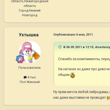
область:
Нижегородская
область
Город:
Нижний
Новгород
Ухтышка
Опубликовано
6 мая, 2011
В 06.05.2011 в 12:15, Anastasi
Спасибо за комплименты, пер
Пользователи.
На натаске он даже про девочек
общем
4 тыс
Пол:
Женский
Ну прям мечта любой лабродамы, 
нас даже выставки не проводят