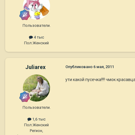
Пользователи.
4 тыс
Пол:
Женский
Juliarex
Опубликовано
6 мая, 2011
ути какой пусечка!!!! чмок красавца
Пользователи.
1,6 тыс
Пол:
Женский
Регион,