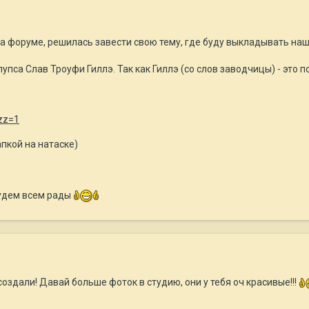
на форуме, решилась завести свою тему, где буду выкладывать на
упса Слав Троуфи Гиллэ. Так как Гиллэ (со слов заводчицы) - это по
апкой на натаске)
Будем всем рады
создали! Давай больше фоток в студию, они у тебя оч красивые!!!