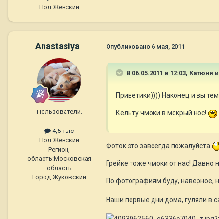
Пол:
Женский
Anastasiya
Опубликовано
6 мая, 2011
В 06.05.2011 в 12:03, Катюня 
Приветики)))) Наконец и вы тем
Пользователи.
Кельту чмоки в мокрый нос!
4,5 тыс
Пол:
Женский
Фоток это завсегда пожалуйста
Регион,
область:
Московская
Грейке тоже чмоки от нас! Давно 
область
Город:
Жуковский
По фотографиям буду, наверное, н
Наши первые дни дома, гуляли в с