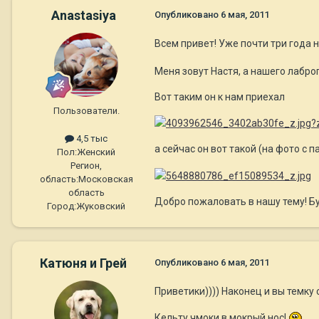
Anastasiya
Опубликовано
6 мая, 2011
Всем привет! Уже почти три года 
Меня зовут Настя, а нашего лаброп
Вот таким он к нам приехал
Пользователи.
4,5 тыс
а сейчас он вот такой (на фото с п
Пол:
Женский
Регион,
область:
Московская
область
Добро пожаловать в нашу тему! 
Город:
Жуковский
Катюня и Грей
Опубликовано
6 мая, 2011
Приветики)))) Наконец и вы темку 
Кельту чмоки в мокрый нос!