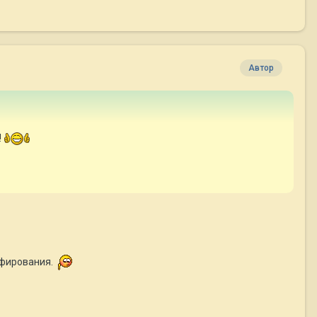
Автор
!
афирования.