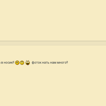
 в носик!!
фоток нать нам много!!