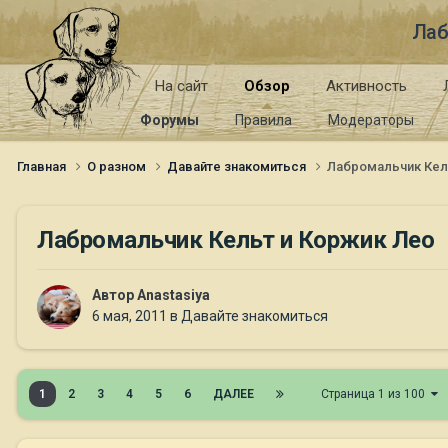
Лаб
На сайт
Обзор
Активность
Форумы
Правила
Модераторы
Главная
О разном
Давайте знакомиться
Лабромальчик Кел
Лабромальчик Кельт и Коржик Лео
Автор
Anastasiya
6 мая, 2011
в
Давайте знакомиться
1
2
3
4
5
6
ДАЛЕЕ
Страница 1 из 100