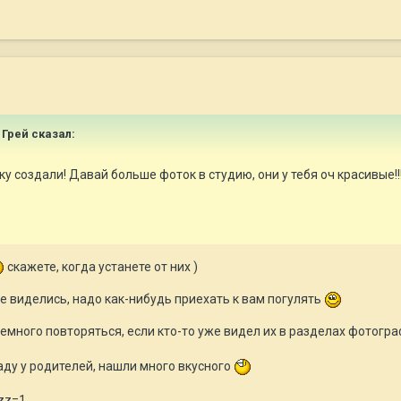
и Грей сказал:
ку создали! Давай больше фоток в студию, они у тебя оч красивые!!
скажете, когда устанете от них )
не виделись, надо как-нибудь приехать к вам погулять
емного повторяться, если кто-то уже видел их в разделах фотогр
аду у родителей, нашли много вкусного