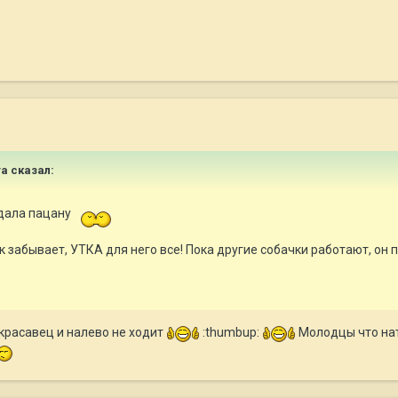
ya сказал:
едала пацану
 забывает, УТКА для него все! Пока другие собачки работают, он пр
красавец и налево не ходит
:thumbup:
Молодцы что нат