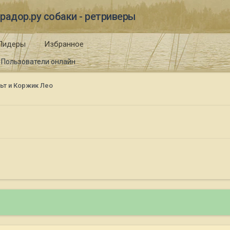
радор.ру собаки - ретриверы
Лидеры
Избранное
Пользователи онлайн
ьт и Коржик Лео