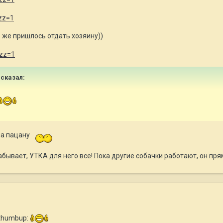
е же пришлось отдать хозяину))
 сказал:
ла пацану
бывает, УТКА для него все! Пока другие собачки работают, он прям
thumbup: