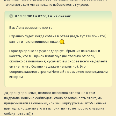
таким методом мы за неделю избавились от укусов.
В 13.05.2011 в 07:55, Lirika сказал:
Вам Лена совсем не про то.
Страшно будет, когда собака в ответ (ведь тут так принято)
цапнет в наклонившееся лицо.
Гораздо проще за укус подвернуть брыльки на клычки и
нажать, что бы щенок взвизгнул (не столько от боли,
сколько от понимания; кусая его вы скорее всего не делаете
ему не то что больно - а даже и неприятно). Это
сопровождается строгим Нельзя! и возможно последующим
игнором.
да, прошу прощения, немного не поняла ответа. не о том
подумала. конечно соблюдать свою безопасность стоит, мы
придерживали за ошейник, или за шкирку руками. чтобы она не
прыгнула. но думаю это и так понятно что не просто с лаем на
собаку прыгать)))