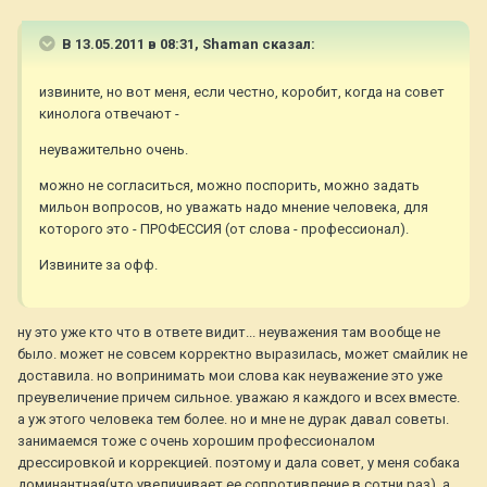
В 13.05.2011 в 08:31, Shaman сказал:
извините, но вот меня, если честно, коробит, когда на совет
кинолога отвечают -
неуважительно очень.
можно не согласиться, можно поспорить, можно задать
мильон вопросов, но уважать надо мнение человека, для
которого это - ПРОФЕССИЯ (от слова - профессионал).
Извините за офф.
ну это уже кто что в ответе видит... неуважения там вообще не
было. может не совсем корректно выразилась, может смайлик не
доставила. но вопринимать мои слова как неуважение это уже
преувеличение причем сильное. уважаю я каждого и всех вместе.
а уж этого человека тем более. но и мне не дурак давал советы.
занимаемся тоже с очень хорошим профессионалом
дрессировкой и коррекцией. поэтому и дала совет, у меня собака
доминантная(что увеличивает ее сопротивление в сотни раз), а