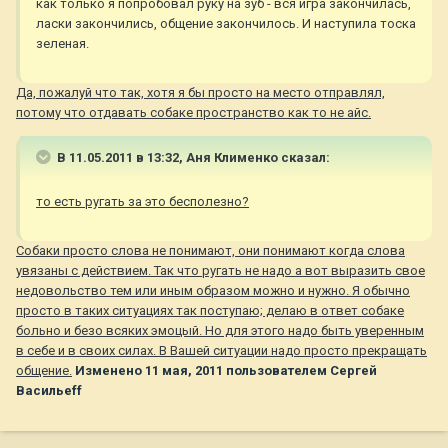
как только я попробовал руку на зуб - вся игра закончилась,
ласки закончились, общение закончилось. И наступила тоска
зеленая.
Да, пожалуй что так, хотя я бы просто на место отправлял,
потому что отдавать собаке пространство как то не айс.
В 11.05.2011 в 13:32, Аня Клименко сказал:
то есть ругать за это бесполезно?
Собаки просто слова не понимают, они понимают когда слова
увязаны с действием. Так что ругать не надо а вот выразить свое
недовольство тем или иным образом можно и нужно. Я обычно
просто в таких ситуациях так поступаю; делаю в ответ собаке
больно и безо всяких эмоцый. Но для этого надо быть уверенным
в себе и в своих силах. В Вашей ситуации надо просто прекращать
общение.
Изменено
11 мая, 2011
пользователем Сергей
Васильеff