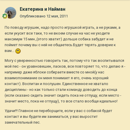
Екатерина и Найман
Опубликовано
12 мая, 2011
По поводу игрушек, надо просто игрушкой играть, а не руками, а
если укусит все таки, то не вкоем случае на час не уходите
максимум 15 мин.,(этого хватит) дольше собака забудет и не
поймет почему вы с ней не общаетесь.Будет терять доверие к
вам...
Могу с уверенностью говорить так, потому что так воспитывался
мой пес - он уравновешен, ласков, все повторяет то, что делаю я -
например даже яблоки собираети вместе со мной(у нас
взаимопонимание он меня понимает я его, очень хороший
контакт). Воспитан и послушен. Единственное не хватало
дисциплины - но как только стали команду доводить до конца
(если сказано сидеть значит сидеть пока не отпущу, если место -
значит место, пока не отпущу), то все стало вообще идеально!
Удачи!!! Главное не переборщите, если у вас с собакой будет
контакт и вы будете им заниматься, у вас выростит
замечательный пес.