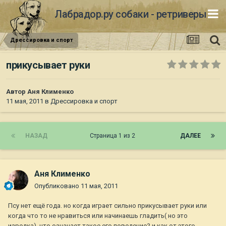
Лабрадор.ру собаки - ретриверы
Дрессировка и спорт
прикусывает руки
Автор
Аня Клименко
11 мая, 2011
в
Дрессировка и спорт
НАЗАД
Страница 1 из 2
ДАЛЕЕ
Аня Клименко
Опубликовано
11 мая, 2011
Псу нет ещё года. но когда играет сильно прикусывает руки или
когда что то не нравиться или начинаешь гладить( но это
изредка). что означает такое его поведение? и как от этого