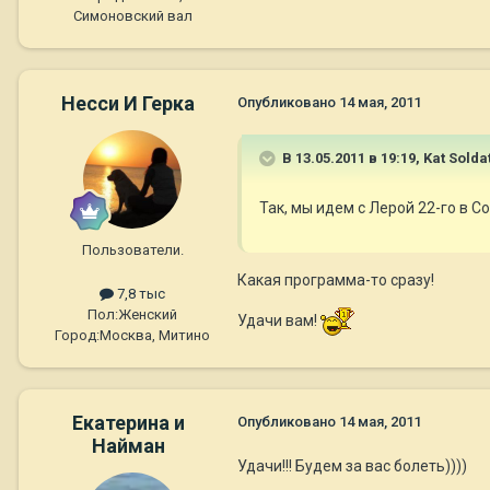
Симоновский вал
Несси И Герка
Опубликовано
14 мая, 2011
В 13.05.2011 в 19:19, Kat Sold
Так, мы идем с Лерой 22-го в С
Пользователи.
Какая программа-то сразу!
7,8 тыс
Пол:
Женский
Удачи вам!
Город:
Москва, Митино
Екатерина и
Опубликовано
14 мая, 2011
Найман
Удачи!!! Будем за вас болеть))))