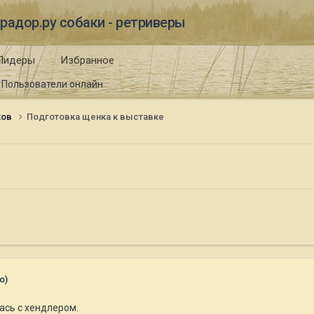
радор.ру собаки - ретриверы
Лидеры
Избранное
Пользователи онлайн
ков
Подготовка щенка к выставке
о)
ась с хендлером.