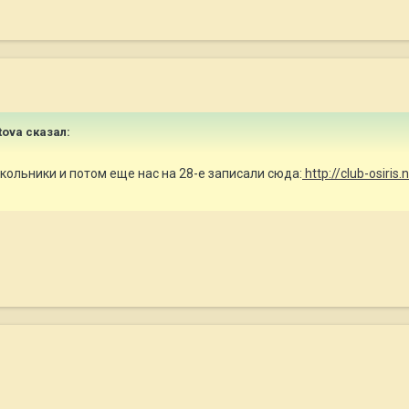
atova сказал:
окольники и потом еще нас на 28-е записали сюда:
http://club-osiris.