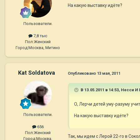
На какую выставку идёте?
Пользователи.
7,8 тыс
Пол:
Женский
Город:
Москва, Митино
Kat Soldatova
Опубликовано
13 мая, 2011
В 13.05.2011 в 14:53, Несси И
О, Лерчи детей уму-разуму учит
Пользователи.
На какую выставку идёте?
656
Пол:
Женский
Так, мы идем с Лерой 22-го в Соко
Город:
Москва,