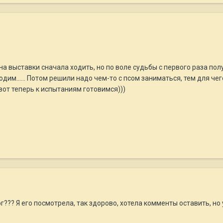
на выставки сначала ходить, но по воле судьбы с первого раза пол
ходим...... Потом решили надо чем-то с псом заниматься, тем для че
 вот теперь к испытаниям готовимся)))
г??? Я его посмотрела, так здорово, хотела комменты оставить, но у