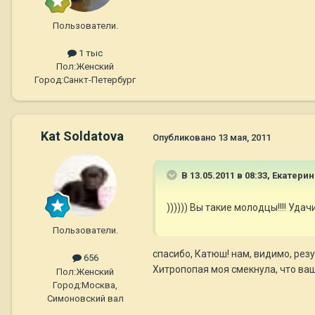
Пользователи.
1 тыс
Пол:
Женский
Город:
Санкт-Петербург
Kat Soldatova
Опубликовано
13 мая, 2011
В 13.05.2011 в 08:33, Екатери
)))))) Вы такие молодцы!!!! Уда
Пользователи.
спасибо, Катюш! нам, видимо, рез
656
Хитропопая моя смекнула, что ваще
Пол:
Женский
Город:
Москва,
Симоновский вал