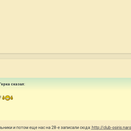
 Герка сказал:
!
льники и потом еще нас на 28-е записали сюда:
http://club-osiris.nar