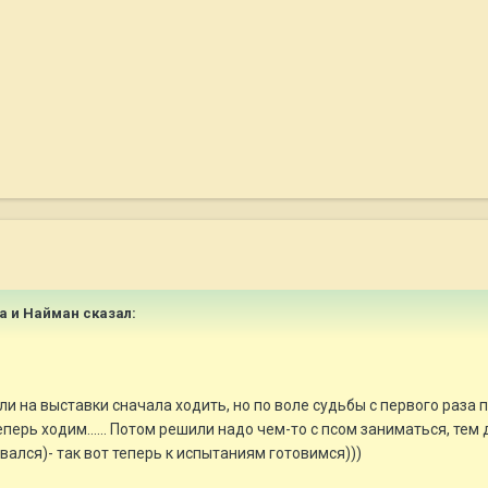
на и Найман сказал:
ли на выставки сначала ходить, но по воле судьбы с первого раза 
Теперь ходим...... Потом решили надо чем-то с псом заниматься, тем
ивался)- так вот теперь к испытаниям готовимся)))