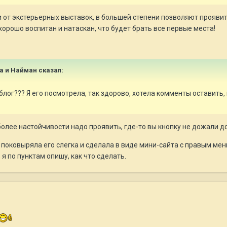
ии от экстерьерных выставок, в большей степени позволяют прояви
хорошо воспитан и натаскан, что будет брать все первые места!
на и Найман сказал:
блог??? Я его посмотрела, так здорово, хотела комменты оставить, н
олее настойчивости надо проявить, где-то вы кнопку не дожали до 
, поковыряла его слегка и сделала в виде мини-сайта с правым мен
я по пунктам опишу, как что сделать.