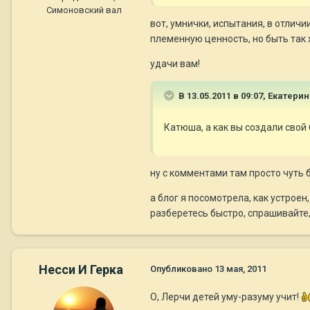
Симоновский вал
вот, умнички, испытания, в отлич
племенную ценность, но быть так 
удачи вам!
В 13.05.2011 в 09:07, Екатери
Катюша, а как вы создали свой 
ну с комментами там просто чуть б
а блог я посомотрела, как устроен
разберетесь быстро, спрашивайте, 
Несси И Герка
Опубликовано
13 мая, 2011
О, Лерчи детей уму-разуму учит!