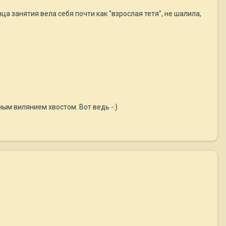
нца занятия вела себя почти как "взрослая тетя", не шалила,
ным вилянием хвостом. Вот ведь -:)