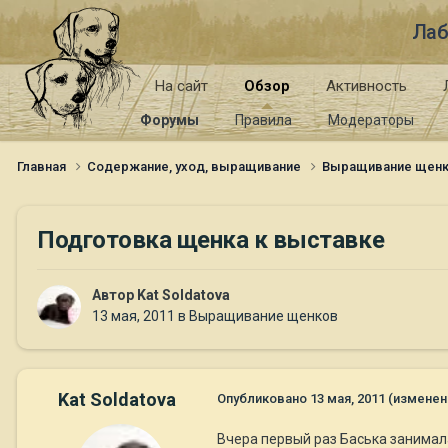
Лаб
На сайт
Обзор
Активность
Форумы
Правила
Модераторы
Главная
Содержание, уход, выращивание
Выращивание щен
Подготовка щенка к выставке
Автор
Kat Soldatova
13 мая, 2011
в
Выращивание щенков
Kat Soldatova
Опубликовано
13 мая, 2011
(изменен
Вчера первый раз Баська занимал