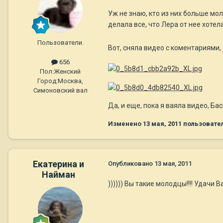
Уж не знаю, кто из них больше мол
делала все, что Лера от нее хотела
Пользователи.
Вот, сняла видео с коментариями,
656
Пол:
Женский
Город:
Москва,
Симоновский вал
Да, и еще, пока я ваяла видео, Б
Изменено
13 мая, 2011
пользовател
Екатерина и
Опубликовано
13 мая, 2011
Найман
)))))) Вы такие молодцы!!!! Удачи 