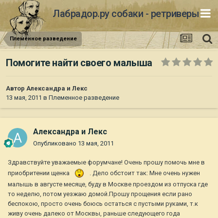
Лабрадор.ру собаки - ретриверы
Племенное разведение
Помогите найти своего малыша
Автор
Александра и Лекс
13 мая, 2011
в
Племенное разведение
Александра и Лекс
Опубликовано
13 мая, 2011
Здравствуйте уважаемые форумчане! Очень прошу помочь мне в
приобритении щенка
. Дело обстоит так: Мне очень нужен
малышь в августе месяце, буду в Москве проездом из отпуска где
то неделю, потом уезжаю домой.Прошу прощения если рано
беспокою, просто очень боюсь остаться с пустыми руками, т.к
живу очень далеко от Москвы, раньше следующего года