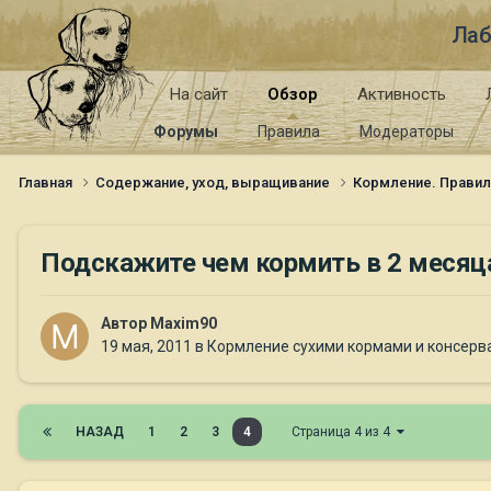
Лаб
На сайт
Обзор
Активность
Форумы
Правила
Модераторы
Главная
Содержание, уход, выращивание
Кормление. Правил
Подскажите чем кормить в 2 месяц
Автор
Maxim90
19 мая, 2011
в
Кормление сухими кормами и консерв
НАЗАД
1
2
3
4
Страница 4 из 4