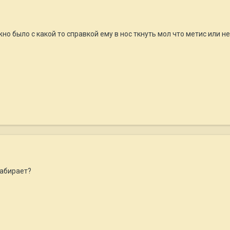
но было с какой то справкой ему в нос ткнуть мол что метис или н
набирает?