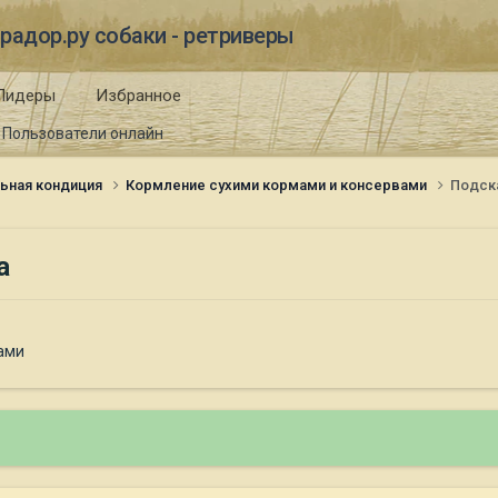
радор.ру собаки - ретриверы
Лидеры
Избранное
Пользователи онлайн
ьная кондиция
Кормление сухими кормами и консервами
Подск
а
ами