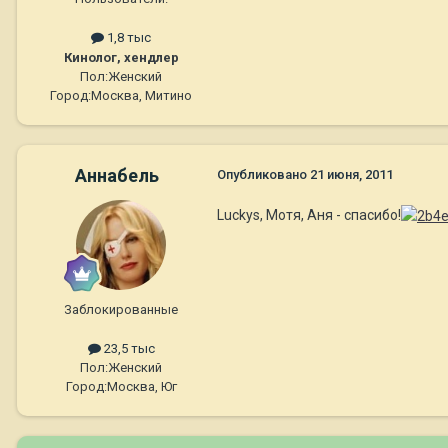
1,8 тыс
Кинолог, хендлер
Пол:
Женский
Город:
Москва, Митино
Aннaбель
Опубликовано
21 июня, 2011
Luckys, Мотя, Аня - спасибо!
Заблокированные
23,5 тыс
Пол:
Женский
Город:
Москва, Юг