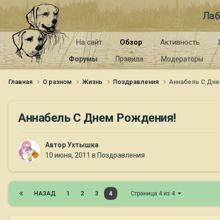
Лаб
На сайт
Обзор
Активность
Форумы
Правила
Модераторы
Главная
О разном
Жизнь
Поздравления
Аннабель С Дн
Аннабель С Днем Рождения!
Автор
Ухтышка
10 июня, 2011
в
Поздравления
НАЗАД
1
2
3
4
Страница 4 из 4