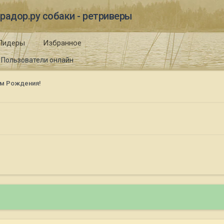
радор.ру собаки - ретриверы
Лидеры
Избранное
Пользователи онлайн
ем Рождения!