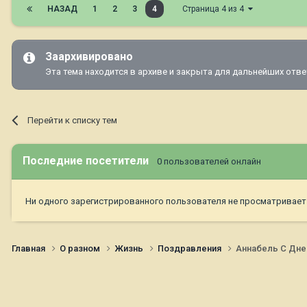
НАЗАД
1
2
3
4
Страница 4 из 4
Заархивировано
Эта тема находится в архиве и закрыта для дальнейших отве
Перейти к списку тем
Последние посетители
0 пользователей онлайн
Ни одного зарегистрированного пользователя не просматривает
Главная
О разном
Жизнь
Поздравления
Аннабель С Дн