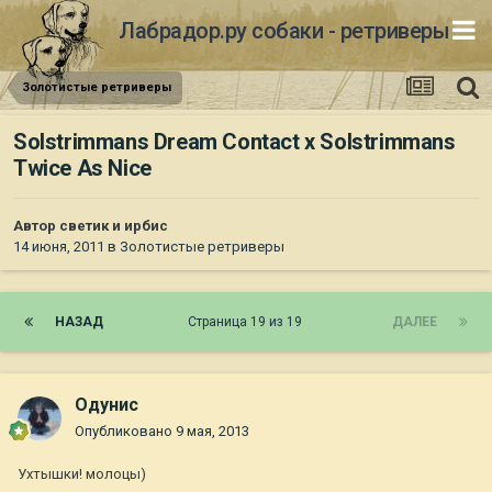
Лабрадор.ру собаки - ретриверы
Золотистые ретриверы
Solstrimmans Dream Contact х Solstrimmans
Twiсe As Nice
Автор
светик и ирбис
14 июня, 2011
в
Золотистые ретриверы
НАЗАД
Страница 19 из 19
ДАЛЕЕ
Одунис
Опубликовано
9 мая, 2013
Ухтышки! молоцы)