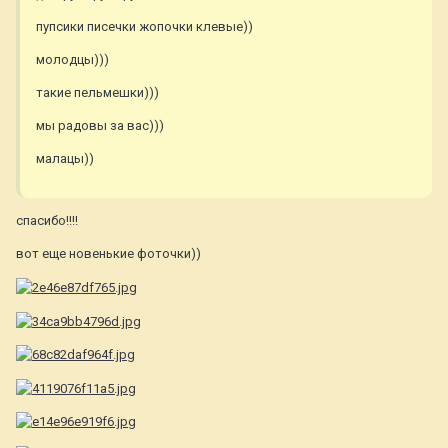
пупсики писечки жопочки клевые))
молодцы)))
такие пельмешки)))
мы радовы за вас)))
малацы))
спасибо!!!!
вот еще новенькие фоточки))