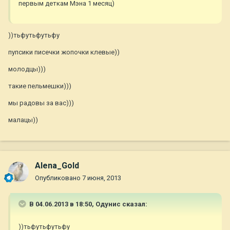
первым деткам Мэна 1 месяц)
))тьфутьфутьфу
пупсики писечки жопочки клевые))
молодцы)))
такие пельмешки)))
мы радовы за вас)))
малацы))
Alena_Gold
Опубликовано
7 июня, 2013
В 04.06.2013 в 18:50, Одунис сказал:
))тьфутьфутьфу