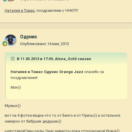
Наталия и Томас
, поздравляем с ЧНКП!!!
Одунис
Опубликовано
14 мая, 2013
В 11.05.2013 в 17:49, Alena_Gold сказал:
Наталия и Томас Одунис Orange Jazz
спасибо за
поздравления!
Мэн))
Мужык))
вот на 4 фотке видна что то от Бинго и от Пумсы)) а остальное
наверно от бабушек дедушек))
шерстяной))мы рады ))нас невесты пока стороночкой бояца))