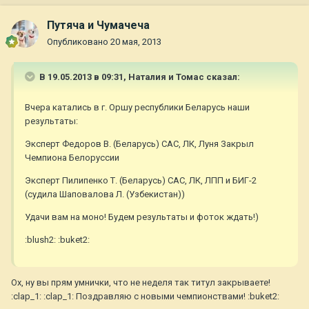
Путяча и Чумачеча
Опубликовано
20 мая, 2013
В 19.05.2013 в 09:31, Наталия и Томас сказал:
Вчера катались в г. Оршу республики Беларусь наши
результаты:
Эксперт Федоров В. (Беларусь) САС, ЛК, Луня Закрыл
Чемпиона Белоруссии
Эксперт Пилипенко Т. (Беларусь) САС, ЛК, ЛПП и БИГ-2
(судила Шаповалова Л. (Узбекистан))
Удачи вам на моно! Будем результаты и фоток ждать!)
:blush2: :buket2:
Ох, ну вы прям умнички, что не неделя так титул закрываете!
:clap_1: :clap_1: Поздравляю с новыми чемпионствами! :buket2: