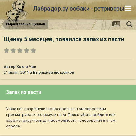
Лабрадор.ру собаки - ретриверы
Выращивание щенков
Щенку 5 месяцев, появился запах из пасти
Автор
Ксю и Чак
21 июня, 2011
в
Выращивание щенков
Запах из пасти
У вас нет разрешения голосовать в этом опросе или
просматривать его результаты. Пожалуйста,
войдите
или
зарегистрируйтесь
для возможности голосования в этом
опросе.