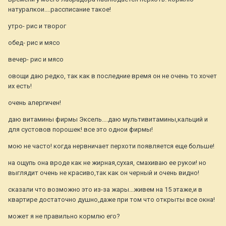
натуралкои....рассписание такое!
утро- рис и творог
обед- рис и мясо
вечер- рис и мясо
овощи даю редко, так как в последние время он не очень то хочет
их есть!
очень алергичен!
даю витамины фирмы Эксель....даю мультивитамины,кальций и
для сустовов порошек! все это однои фирмы!
мою не часто! когда нервничает перхоти появляется еще больше!
на ощупь она вроде как не жирная,сухая, смахиваю ее рукои! но
выглядит очень не красиво,так как он черный и очень видно!
сказали что возможно это из-за жары...живем на 15 этаже,и в
квартире достаточно душно,даже при том что открыты все окна!
может я не правильно кормлю его?