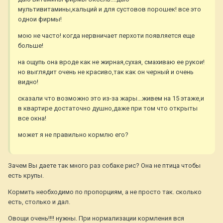
мультивитамины,кальций и для сустовов порошек! все это
однои фирмы!
мою не часто! когда нервничает перхоти появляется еще
больше!
на ощупь она вроде как не жирная,сухая, смахиваю ее рукои!
но выглядит очень не красиво,так как он черный и очень
видно!
сказали что возможно это из-за жары...живем на 15 этаже,и
в квартире достаточно душно,даже при том что открыты
все окна!
может я не правильно кормлю его?
Зачем Вы даете так много раз собаке рис? Она не птица чтобы
есть крупы.
Кормить необходимо по пропорциям, а не просто так. сколько
есть, столько и дал.
Овощи очень!!!! нужны. При нормализации кормления вся