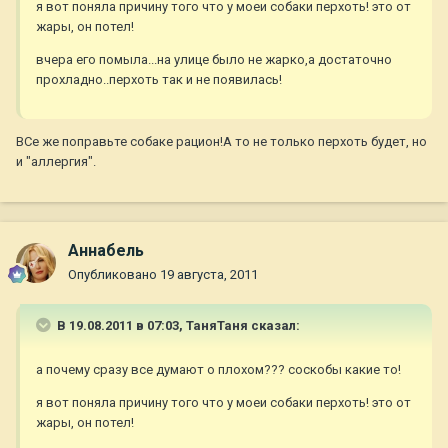
я вот поняла причину того что у моеи собаки перхоть! это от
жары, он потел!
вчера его помыла...на улице было не жарко,а достаточно
прохладно..перхоть так и не появилась!
ВСе же поправьте собаке рацион!А то не только перхоть будет, но
и "аллергия".
Aннaбель
Опубликовано
19 августа, 2011
В 19.08.2011 в 07:03, ТаняТаня сказал:
а почему сразу все думают о плохом??? соскобы какие то!
я вот поняла причину того что у моеи собаки перхоть! это от
жары, он потел!