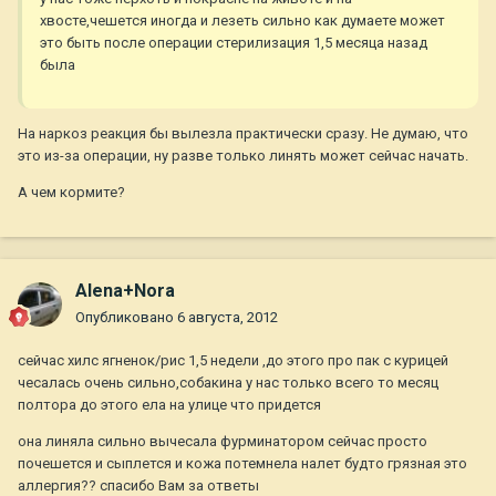
хвосте,чешется иногда и лезеть сильно как думаете может
это быть после операции стерилизация 1,5 месяца назад
была
На наркоз реакция бы вылезла практически сразу. Не думаю, что
это из-за операции, ну разве только линять может сейчас начать.
А чем кормите?
Alena+Nora
Опубликовано
6 августа, 2012
сейчас хилс ягненок/рис 1,5 недели ,до этого про пак с курицей
чесалась очень сильно,собакина у нас только всего то месяц
полтора до этого ела на улице что придется
она линяла сильно вычесала фурминатором сейчас просто
почешется и сыплется и кожа потемнела налет будто грязная это
аллергия?? спасибо Вам за ответы