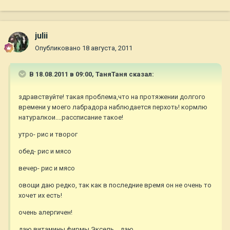
julii
Опубликовано
18 августа, 2011
В 18.08.2011 в 09:00, ТаняТаня сказал:
здравствуйте! такая проблема,что на протяжении долгого
времени у моего лабрадора наблюдается перхоть! кормлю
натуралкои....рассписание такое!
утро- рис и творог
обед- рис и мясо
вечер- рис и мясо
овощи даю редко, так как в последние время он не очень то
хочет их есть!
очень алергичен!
даю витамины фирмы Эксель....даю