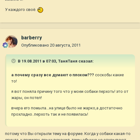
У каждого своё.
barberry
Опубликовано
20 августа, 2011
В 19.08.2011 в 07:03, ТаняТаня сказал:
а почему сразу все думают о плохом???
соскобы какие
то!
я вот поняла причину того что у моеи собаки перхоть! это от
жары, он потел!
вчера его помыла...на улице было не жарко,а достаточно
прохладно..перхоть так и не появилась!
потому что Вы открыли тему на форуме. Когда у собаки какая-то
ерунда, к примеру, прыщ вскочил, темы обычно не открывают.