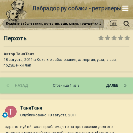
Лабрадор.ру собаки - ретриверы
Кожные заболевания, аллергия, уши, глаза, подушечки лап
Перхоть
Автор
ТаняТаня
18 августа, 2011
в
Кожные заболевания, аллергия, уши, глаза,
подушечки лап
НАЗАД
Страница 1 из 3
ДАЛЕЕ
ТаняТаня
Опубликовано
18 августа, 2011
здравствуйте! такая проблема,что на протяжении долгого
времени у моего лабрадора наблюдается перхоть! кормлю