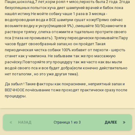
Пацан,шоколад,7 лет,корм роял + мясо,перхоть была 2 года. 2года
безуспешных попыток:куча диет шампуней врачей и бабок пока
нашёл истину.Не мойте собаку чаше 1 раза в 3 месяца -
водопроводная вода и ВСЕ шампуни сушат кожу!Прямо сейчас
возьмите водку и уксус(пищевой 9%) ,смешайте 50/50,намочите в
растворе тряпку ,слегка отожмите и тщательно протрите своего
пса (глаза не промывать). Тряпку переодически промывайте.Пару
часов будет своеобразный запах,но он пройдет.Такая
периодическая чистка собаки 100% избавит от перхоти - шерсть
станет как у чемпиона. Не забываем так же про массажную
расчёску.Повторяйте эту процедуру так же часто как вы мыли
водой своего пса и все будет добра(если конечно действительно
нет поталогии , но это уже другая тема).
Да забыл ! Такие факторы как покраснение , неприятный запах и
ВЕЕЧНООЕ почёсывание тоже проходят практически сразу после
процедуры.
НАЗАД
Страница 1 из 3
ДАЛЕЕ