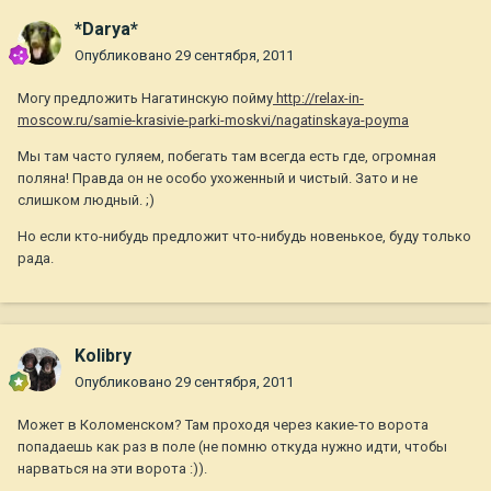
*Darya*
Опубликовано
29 сентября, 2011
Могу предложить Нагатинскую пойму
http://relax-in-
moscow.ru/samie-krasivie-parki-moskvi/nagatinskaya-poyma
Мы там часто гуляем, побегать там всегда есть где, огромная
поляна! Правда он не особо ухоженный и чистый. Зато и не
слишком людный. ;)
Но если кто-нибудь предложит что-нибудь новенькое, буду только
рада.
Kolibry
Опубликовано
29 сентября, 2011
Может в Коломенском? Там проходя через какие-то ворота
попадаешь как раз в поле (не помню откуда нужно идти, чтобы
нарваться на эти ворота :)).