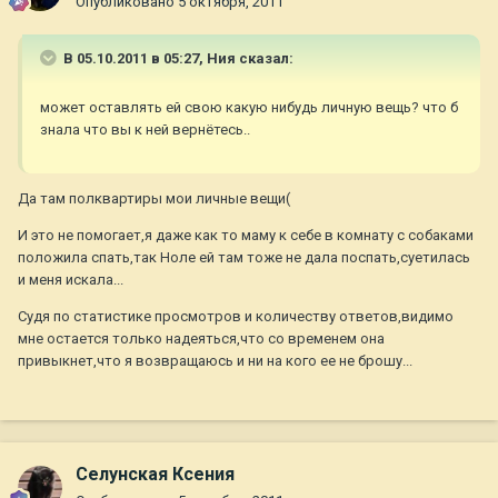
Опубликовано
5 октября, 2011
В 05.10.2011 в 05:27, Ния сказал:
может оставлять ей свою какую нибудь личную вещь? что б
знала что вы к ней вернётесь..
Да там полквартиры мои личные вещи(
И это не помогает,я даже как то маму к себе в комнату с собаками
положила спать,так Ноле ей там тоже не дала поспать,суетилась
и меня искала...
Судя по статистике просмотров и количеству ответов,видимо
мне остается только надеяться,что со временем она
привыкнет,что я возвращаюсь и ни на кого ее не брошу...
Селунская Ксения