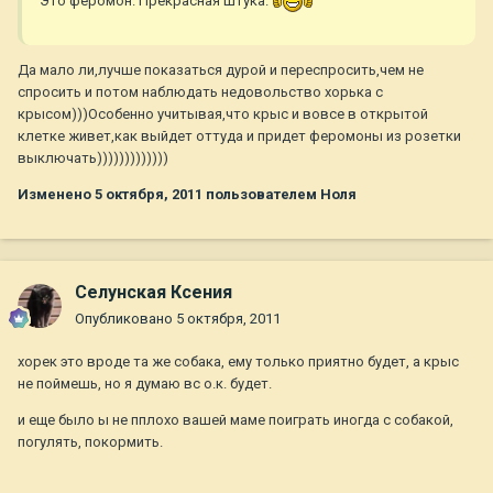
Это феромон. Прекрасная штука.
Да мало ли,лучше показаться дурой и переспросить,чем не
спросить и потом наблюдать недовольство хорька с
крысом)))Особенно учитывая,что крыс и вовсе в открытой
клетке живет,как выйдет оттуда и придет феромоны из розетки
выключать)))))))))))))
Изменено
5 октября, 2011
пользователем Ноля
Селунская Ксения
Опубликовано
5 октября, 2011
хорек это вроде та же собака, ему только приятно будет, а крыс
не поймешь, но я думаю вс о.к. будет.
и еще было ы не пплохо вашей маме поиграть иногда с собакой,
погулять, покормить.