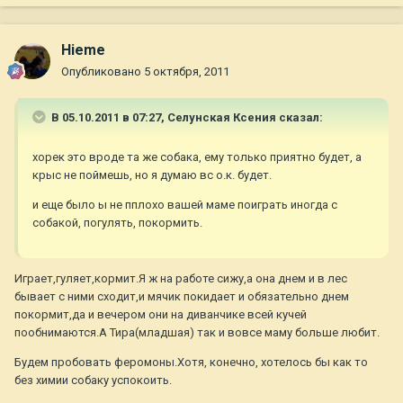
Hieme
Опубликовано
5 октября, 2011
В 05.10.2011 в 07:27, Селунская Ксения сказал:
хорек это вроде та же собака, ему только приятно будет, а
крыс не поймешь, но я думаю вс о.к. будет.
и еще было ы не пплохо вашей маме поиграть иногда с
собакой, погулять, покормить.
Играет,гуляет,кормит.Я ж на работе сижу,а она днем и в лес
бывает с ними сходит,и мячик покидает и обязательно днем
покормит,да и вечером они на диванчике всей кучей
пообнимаются.А Тира(младшая) так и вовсе маму больше любит.
Будем пробовать феромоны.Хотя, конечно, хотелось бы как то
без химии собаку успокоить.