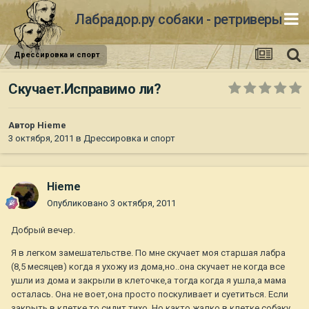
Лабрадор.ру собаки - ретриверы
Дрессировка и спорт
Скучает.Исправимо ли?
Автор
Hieme
3 октября, 2011
в
Дрессировка и спорт
Hieme
Опубликовано
3 октября, 2011
Добрый вечер.
Я в легком замешательстве. По мне скучает моя старшая лабра
(8,5 месяцев) когда я ухожу из дома,но..она скучает не когда все
ушли из дома и закрыли в клеточке,а тогда когда я ушла,а мама
осталась. Она не воет,она просто поскуливает и суетиться. Если
закрыть в клетке,то сидит тихо. Но както жалко в клетке собаку