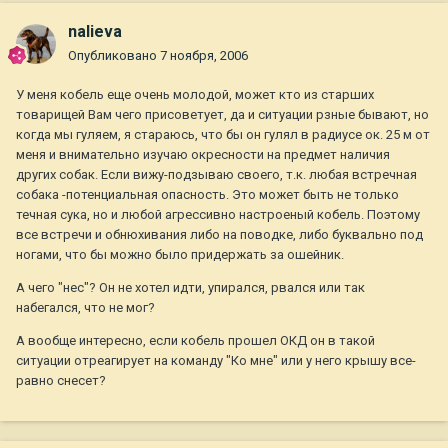
nalieva
Опубликовано
7 ноября, 2006
У меня кобель еще очень молодой, может кто из старших
товарищей Вам чего присоветует, да и ситуации рзные бывают, но
когда мы гуляем, я стараюсь, что бы он гулял в радиусе ок. 25 м от
меня и внимательно изучаю окресности на предмет наличия
других собак. Если вижу-подзываю своего, т.к. любая встречная
собака -потенциальная опасность. Это может быть не только
течная сука, но и любой агрессивно настроеный кобель. Поэтому
все встречи и обнюхивания либо на поводке, либо буквально под
ногами, что бы можно было придержать за ошейник.
А чего "нес"? Он не хотел идти, упирался, рвался или так
набегался, что не мог?
А вообще интересно, если кобель прошел ОКД он в такой
ситуации отреагирует на команду "Ко мне" или у него крышу все-
равно снесет?