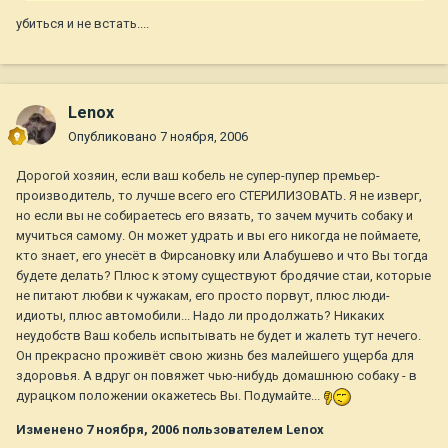
убиться и не встать....
Lenox
Опубликовано
7 ноября, 2006
Дорогой хозяин, если ваш кобель не супер-пупер премьер-
производитель, то лучше всего его СТЕРИЛИЗОВАТЬ. Я не изверг,
но если вы не собираетесь его вязать, то зачем мучить собаку и
мучиться самому. Он может удрать и вы его никогда не поймаете,
кто знает, его унесёт в Фирсановку или Алабушево и что Вы тогда
будете делать? Плюс к этому существуют бродячие стаи, которые
не питают любви к чужакам, его просто порвут, плюс люди-
идиоты, плюс автомобили... Надо ли продолжать? Никаких
неудобств Ваш кобель испытывать не будет и жалеть тут нечего.
Он прекрасно проживёт свою жизнь без малейшего ущерба для
здоровья. А вдруг он повяжет чью-нибудь домашнюю собаку - в
дурацком положении окажетесь Вы. Подумайте...
Изменено
7 ноября, 2006
пользователем Lenox