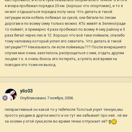
я вчера пробежал порядка 20 км. (хорошо что спортсмен), и то я
не мог отдышаться порядка полу часа. Что делать в такой
ситуации если кобель побежал за сукой, они бегали по лесам
дорогам и по всему сему только можно. КТо живёт в Зеленограде
то поймёт, я примерно 4 раза пробежал по всему 4-ому району и 3
раза бегал через лес в 12. Хорошо что всё таки поймали, спасибо
тому человеку который успел его схватить. Что делать в такой
ситуации??? Наказывать ли если поймаешь??? После вчерашнего
случая мне очень захотелось распрощаться с ним, отдать другим
людям т.к. я очень боюсь его потерять, а гулять всё время на
поводке это тоже не выход.
ylis03
Опубликовано
7 ноября, 2006
гиперактивный он какой то у тебя!если Толстый учует течную,мы
просто уходим в другое место и он тут же забывает про неё...чё же
за хозяин у этой суки,если во время течки отпускает её?