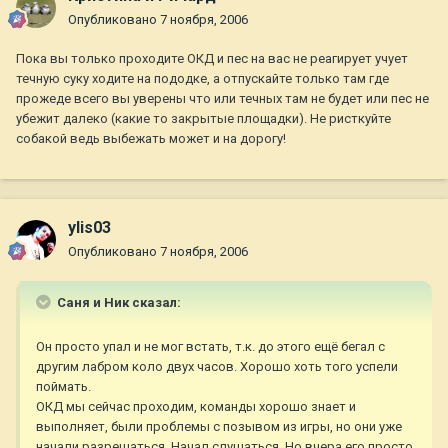
Опубликовано
7 ноября, 2006
Пока вы только проходите ОКД и пес на вас не реагирует учует
течную суку ходите на пододке, а отпускайте только там где
прожеде всего вы уверены что или течных там не будет или пес не
убежит далеко (какие то закрытые площадки). Не ристкуйте
собакой ведь выбежать может и на дорогу!
ylis03
Опубликовано
7 ноября, 2006
Саня и Ник сказал:
Он просто упал и не мог встать, т.к. до этого ещё бегал с
другим лабром коло двух часов. Хорошо хоть того успели
поймать.
ОКД мы сейчас проходим, команды хорошо знает и
выполняет, были проблемы с позывом из игры, но они уже
начали разрешаться. Начал слушаться. Но вчера его просто