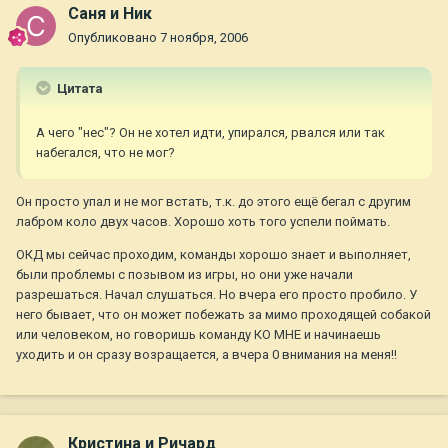
Саня и Ник
Опубликовано
7 ноября, 2006
Цитата
А чего "нес"? Он не хотел идти, упирался, рвался или так
набегался, что не мог?
Он просто упал и не мог встать, т.к. до этого ещё бегал с другим
лабром коло двух часов. Хорошо хоть того успели поймать.
ОКД мы сейчас проходим, команды хорошо знает и выполняет,
были проблемы с позывом из игры, но они уже начали
разрешаться. Начал слушаться. Но вчера его просто пробило. У
него бывает, что он может побежать за мимо проходящей собакой
или человеком, но говоришь команду КО МНЕ и начинаешь
уходить и он сразу возращается, а вчера 0 внимания на меня!!
Кристина и Ричард