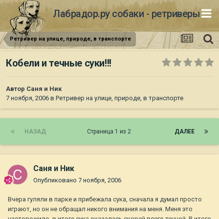
Лабрадор.ру собаки - ретриверы
Ретривер на улице, природе, в транспорте
Кобели и течные суки!!!
Автор
Саня и Ник
7 ноября, 2006
в
Ретривер на улице, природе, в транспорте
НАЗАД
Страница 1 из 2
ДАЛЕЕ
Саня и Ник
Опубликовано
7 ноября, 2006
Вчера гуляли в парке и прибежала сука, сначала я думал просто
играют, но он не обращал никого внимания на меня. Меня это
насторожило, в итоге сука оказалась скорей всего течной. В итоге