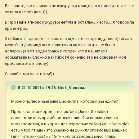
Вы знаете,там написано не кукуруза,а маис,но это одно и то же....не
хотела вас обидеть)))
В Про Паке ягн-рис кукурузы нет!!!!а в остальных есть.....я говорила
про ягн-рис.
5 собак это здорово!!!и я согласна,что все индивидуально)когда у
меня был дворик,у него тоже никогда и ни на что не было
аллергии)а вот арден гранж и голден игл в наших МО
зоомагазинах сложно найти(хотя конечно это не основная моя
проблема,это к слову)
Спасибо вам за ответы!))
В 21.10.2011 в 19:28, Nick_V сказал:
Можно полное название Биомилла, который вы едите?
Просто для юниоров ягненок/рис (Junior Sensible)
производитель при обновлении линейки кормов снял с
производства, а в корме для взрослых собак(Adult Sensible)
есть мясо птицы - это указано на 20 киллограмовых мешках
(для питомников) на 15-ти киллограмовых мясо птицы