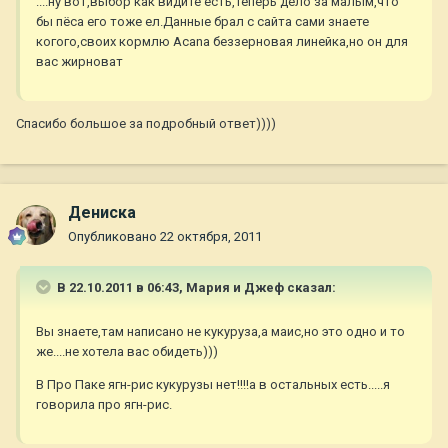
....ну вот,выбор как видите есть,теперь дело за малым,что
бы пёса его тоже ел.Данные брал с сайта сами знаете
когого,своих кормлю Acana беззерновая линейка,но он для
вас жирноват
Спасибо большое за подробный ответ))))
Дениска
Опубликовано
22 октября, 2011
В 22.10.2011 в 06:43, Мария и Джеф сказал:
Вы знаете,там написано не кукуруза,а маис,но это одно и то
же....не хотела вас обидеть)))
В Про Паке ягн-рис кукурузы нет!!!!а в остальных есть.....я
говорила про ягн-рис.