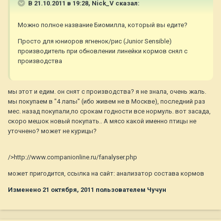
В 21.10.2011 в 19:28, Nick_V сказал:
Можно полное название Биомилла, который вы едите?
Просто для юниоров ягненок/рис (Junior Sensible)
производитель при обновлении линейки кормов снял с
производства
мы этот и едим. он снят с производства? я не знала, очень жаль.
мы покупаем в "4 лапы" (ибо живем не в Москве), последний раз
мес. назад покупали,по срокам годности все нормуль. вот засада,
скоро мешок новый покупать.. А мясо какой именно птицы не
уточнено? может не курицы?
/>http://www.companionline.ru/fanalyser.php
может пригодится, ссылка на сайт: анализатор состава кормов
Изменено
21 октября, 2011
пользователем Чучун