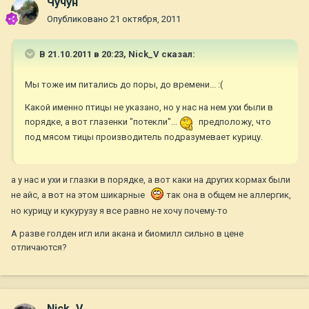
Чучун
Опубликовано
21 октября, 2011
В 21.10.2011 в 20:23, Nick_V сказал:
Мы тоже им питались до поры, до времени... :(
Какой именно птицы не указано, но у нас на нем ухи были в
порядке, а вот глазенки "потекли"...
предположу, что
под мясом тицы производитель подразумевает курицу.
а у нас и ухи и глазки в порядке, а вот каки на других кормах были
не айс, а вот на этом шикарные
так она в общем не аллергик,
но курицу и кукурузу я все равно не хочу почему-то
А разве голден игл или акана и биомилл сильно в цене
отличаются?
Nick_V