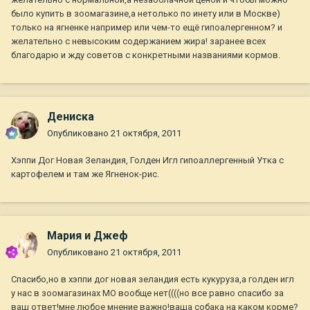
было купить в зоомагазине,а нетолько по инету или в Москве)
только на ягненке например или чем-то ещё гипоалергенном? и
желательно с невысоким содержанием жира! заранее всех
благодарю и жду советов с конкретными названиями кормов.
Дениска
Опубликовано
21 октября, 2011
Хэппи Дог Новая Зеландия, Голден Игл гипоаллергенный Утка с
картофелем и там же Ягненок-рис.
Мария и Джеф
Опубликовано
21 октября, 2011
Спасибо,но в хэппи дог новая зеландия есть кукуруза,а голден игл
у нас в зоомагазинах МО вообще нет((((но все равно спасибо за
ваш ответ!мне любое мнение важно!ваша собака на каком корме?