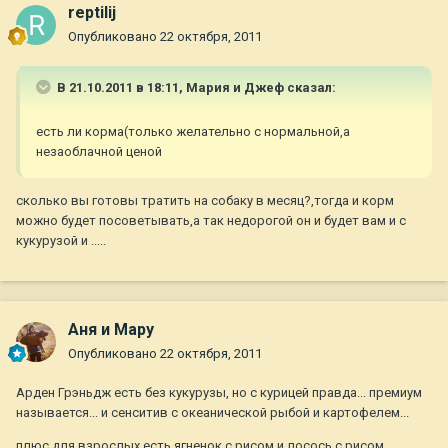
reptilij
Опубликовано
22 октября, 2011
В 21.10.2011 в 18:11, Мария и Джеф сказал:
есть ли корма(только желательно с нормальной,а
незаоблачной ценой
сколько вы готовы тратить на собаку в месяц?,тогда и корм
можно будет посоветывать,а так недорогой он и будет вам и с
кукурузой и .....
Аня и Мару
Опубликовано
22 октября, 2011
Арден Грэньдж есть без кукурузы, но с курицей правда... премиум
называется... и сенситив с океанической рыбой и картофелем...
плюс для взрослых есть ягненок с рисом и лосось с рисом..