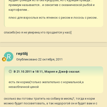
Арден Грэньдж есть без кукурузы, но с курицей правда...
премиум называется... и сенситив с океанической рыбой и
картофелем...
плюс для взрослых есть ягненок с рисом и лосось с рисом..
спасибо)но я не уверена,что продается у нас((
reptilij
Опубликовано
22 октября, 2011
В 21.10.2011 в 18:11, Мария и Джеф сказал:
есть ли корма(только желательно с нормальной,а
незаоблачной ценой
сколько вы готовы тратить на собаку в месяц?, тогда и корм
можно будет посоветовать, а так недорогой он и будет вам и с