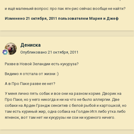
и ещё маленьий вопрос: про пак ягн-рис сейчас вообще не найти?
Изменено
21 октября, 2011
пользователем Мария и Джеф
Дениска
Опубликовано
21 октября, 2011
Разве в Новой Зеландии есть кукуруза?
Видимо я отстала от жизни :)
А в Про Паке разве ее нет?
У меня лично пять собак и все они на разном корме. Дворик на
Про Паке, но у него никогда и ни на что не было аллергии. Две
собаки на Арден Грэндж сенситив с белой рыбой и картошкой, но
там есть куриный жир, одна собака на Голден Игл либо утка либо
ягненок, вот там нет ни кукурузы ни сои ни куриного ничего.