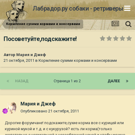
Лабрадор.ру собаки - ретриверы
Кормление сухими кормами и консервами
Посоветуйте,подскажите!
Автор
Мария и Джеф
21 октября, 2011
в
Кормление сухими кормами и консервами
НАЗАД
Страница 1 из 2
ДАЛЕЕ
Мария и Джеф
Опубликовано
21 октября, 2011
Дорогие форумчане! подскажите,сухие корма все с курицей или
куриной мукой и т.д. и с кукурузой? есть ли корма(только
желательно с нормальной,а незаоблачной ценой и чтобы можно