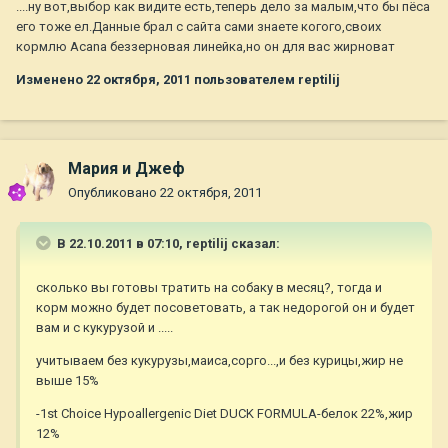
....ну вот,выбор как видите есть,теперь дело за малым,что бы пёса
его тоже ел.Данные брал с сайта сами знаете когого,своих
кормлю Acana беззерновая линейка,но он для вас жирноват
Изменено
22 октября, 2011
пользователем reptilij
Мария и Джеф
Опубликовано
22 октября, 2011
В 22.10.2011 в 07:10, reptilij сказал:
сколько вы готовы тратить на собаку в месяц?, тогда и
корм можно будет посоветовать, а так недорогой он и будет
вам и с кукурузой и .....
учитываем без кукурузы,маиса,сорго...,и без курицы,жир не
выше 15%
-1st Choice Hypoallergenic Diet DUCK FORMULA-белок 22%,жир
12%