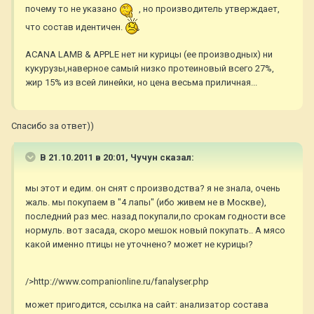
почему то не указано
, но производитель утверждает,
что состав идентичен.
ACANA LAMB & APPLE нет ни курицы (ее производных) ни
кукурузы,наверное самый низко протеиновый всего 27%,
жир 15% из всей линейки, но цена весьма приличная...
Спасибо за ответ))
В 21.10.2011 в 20:01, Чучун сказал:
мы этот и едим. он снят с производства? я не знала, очень
жаль. мы покупаем в "4 лапы" (ибо живем не в Москве),
последний раз мес. назад покупали,по срокам годности все
нормуль. вот засада, скоро мешок новый покупать.. А мясо
какой именно птицы не уточнено? может не курицы?
/>http://www.companionline.ru/fanalyser.php
может пригодится, ссылка на сайт: анализатор состава