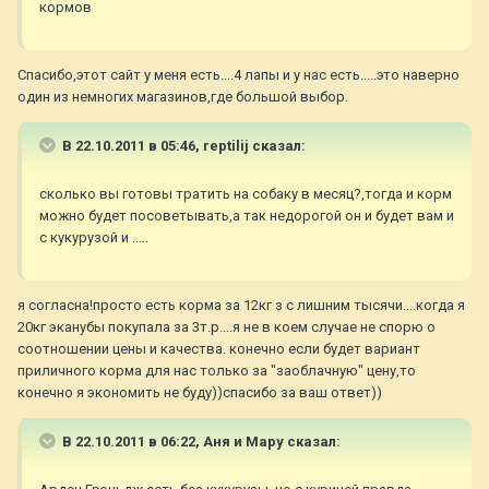
кормов
Спасибо,этот сайт у меня есть....4 лапы и у нас есть.....это наверно
один из немногих магазинов,где большой выбор.
В 22.10.2011 в 05:46, reptilij сказал:
сколько вы готовы тратить на собаку в месяц?,тогда и корм
можно будет посоветывать,а так недорогой он и будет вам и
с кукурузой и .....
я согласна!просто есть корма за 12кг з с лишним тысячи....когда я
20кг эканубы покупала за 3т.р....я не в коем случае не спорю о
соотношении цены и качества. конечно если будет вариант
приличного корма для нас только за "заоблачную" цену,то
конечно я экономить не буду))спасибо за ваш ответ))
В 22.10.2011 в 06:22, Аня и Мару сказал: