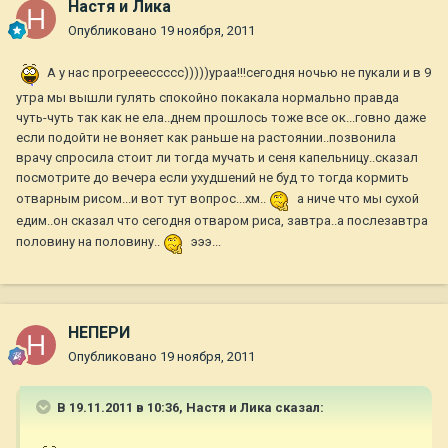
Настя и Лика
Опубликовано
19 ноября, 2011
А у нас прогрееессссс)))))ураа!!!сегодня ночью не пукали и в 9
утра мы вышли гулять спокойно покакала нормально правда
чуть-чуть так как не ела..днем прошлось тоже все ок...говно даже
если подойти не воняет как раньше на растоянии..позвонила
врачу спросила стоит ли тогда мучать и сеня капельницу..сказал
посмотрите до вечера если ухудшений не буд то тогда кормить
отварным рисом...и вот тут вопрос...хм..
а ниче что мы сухой
едим..он сказал что сегодня отваром риса, завтра..а послезавтра
половину на половину..
эээ...
НЕПЕРИ
Опубликовано
19 ноября, 2011
В 19.11.2011 в 10:36, Настя и Лика сказал: