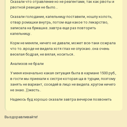
Сказали что отравление но не реагентами, так как рвоты и
рвотной реакции не было...
Сказали голодание, капельницу поставили, ношпу колоть,
отвар ромашки внутрь, потом еще какое то лекарство,
записала на бумашке..завтра еще раз повторить
капельницу..
Корм не меняли, ничего не давали, может все-таки сожрала
что то..вроде не видела хотя глаз не спускаю..она очень
веселая бодрая, не вялая, носиться..
Анализов не брали
У меня изначально какая ситуация была в кармане 1500 руб.,
в гости мы приехали к сестре которая ща в турции, поэтому
занять не вариант, соседей в лицо не видела..кругом ничего
не знаю..))жесть..
Надеюсь буд хорошо сказали завтра вечером позвонить
Выздоравливайте!