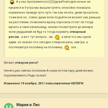
А у нас прогрееессссс)))))ураа!!!сегодня ночью не
пукали и в 9 утра мы вышли гулять спокойно покакала
нормально правда чуть-чуть так как не ела..днем прошлось
тоже все ок...говно даже если подойти не воняет как раньше
на растоянии..позвонила врачу спросила стоит ли тогда
мучать и сеня капельницу..сказал посмотрите до вечера
если ухудшений не буд то тогда кормить
отварным
рисом..
.и вот тут вопрос...хм..
а ниче что мы сухой
едим..он сказал что сегодня отваром риса, завтра..а
послезавтра половину на половину..
эээ...
Может,
отваром риса?
Ничего,рис сейчас полезнее.А корм потом пару дней можно
поразмачивать.Рады за вас!
Изменено
19 ноября, 2011
пользователем НЕПЕРИ
Мария и Лис