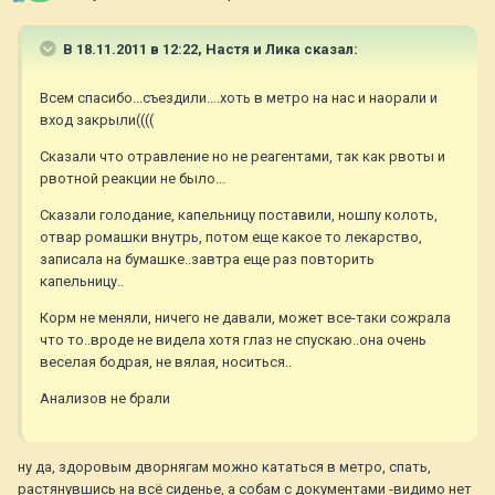
В 18.11.2011 в 12:22, Настя и Лика сказал:
Всем спасибо...съездили....хоть в метро на нас и наорали и
вход закрыли((((
Сказали что отравление но не реагентами, так как рвоты и
рвотной реакции не было...
Сказали голодание, капельницу поставили, ношпу колоть,
отвар ромашки внутрь, потом еще какое то лекарство,
записала на бумашке..завтра еще раз повторить
капельницу..
Корм не меняли, ничего не давали, может все-таки сожрала
что то..вроде не видела хотя глаз не спускаю..она очень
веселая бодрая, не вялая, носиться..
Анализов не брали
ну да, здоровым дворнягам можно кататься в метро, спать,
растянувшись на всё сиденье, а собам с документами -видимо нет