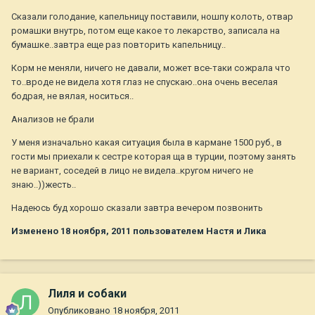
Сказали голодание, капельницу поставили, ношпу колоть, отвар
ромашки внутрь, потом еще какое то лекарство, записала на
бумашке..завтра еще раз повторить капельницу..
Корм не меняли, ничего не давали, может все-таки сожрала что
то..вроде не видела хотя глаз не спускаю..она очень веселая
бодрая, не вялая, носиться..
Анализов не брали
У меня изначально какая ситуация была в кармане 1500 руб., в
гости мы приехали к сестре которая ща в турции, поэтому занять
не вариант, соседей в лицо не видела..кругом ничего не
знаю..))жесть..
Надеюсь буд хорошо сказали завтра вечером позвонить
Изменено
18 ноября, 2011
пользователем Настя и Лика
Лиля и собаки
Опубликовано
18 ноября, 2011