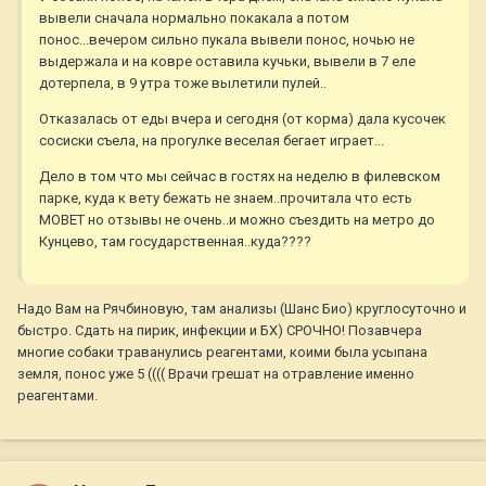
вывели сначала нормально покакала а потом
понос...вечером сильно пукала вывели понос, ночью не
выдержала и на ковре оставила кучьки, вывели в 7 еле
дотерпела, в 9 утра тоже вылетили пулей..
Отказалась от еды вчера и сегодня (от корма) дала кусочек
сосиски съела, на прогулке веселая бегает играет...
Дело в том что мы сейчас в гостях на неделю в филевском
парке, куда к вету бежать не знаем..прочитала что есть
МОВЕТ но отзывы не очень..и можно съездить на метро до
Кунцево, там государственная..куда????
Надо Вам на Рячбиновую, там анализы (Шанс Био) круглосуточно и
быстро. Сдать на пирик, инфекции и БХ) СРОЧНО! Позавчера
многие собаки траванулись реагентами, коими была усыпана
земля, понос уже 5 (((( Врачи грешат на отравление именно
реагентами.