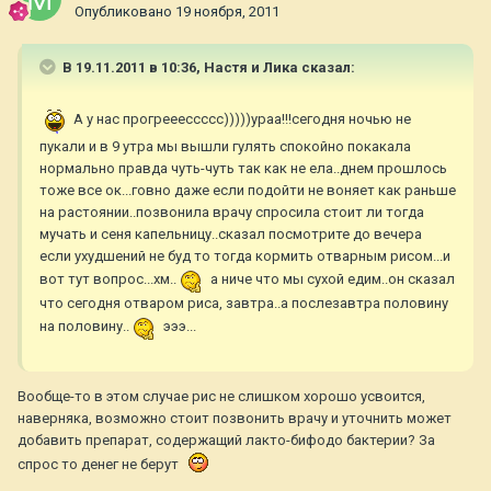
Опубликовано
19 ноября, 2011
В 19.11.2011 в 10:36, Настя и Лика сказал:
А у нас прогрееессссс)))))ураа!!!сегодня ночью не
пукали и в 9 утра мы вышли гулять спокойно покакала
нормально правда чуть-чуть так как не ела..днем прошлось
тоже все ок...говно даже если подойти не воняет как раньше
на растоянии..позвонила врачу спросила стоит ли тогда
мучать и сеня капельницу..сказал посмотрите до вечера
если ухудшений не буд то тогда кормить отварным рисом...и
вот тут вопрос...хм..
а ниче что мы сухой едим..он сказал
что сегодня отваром риса, завтра..а послезавтра половину
на половину..
эээ...
Вообще-то в этом случае рис не слишком хорошо усвоится,
наверняка, возможно стоит позвонить врачу и уточнить может
добавить препарат, содержащий лакто-бифодо бактерии? За
спрос то денег не берут