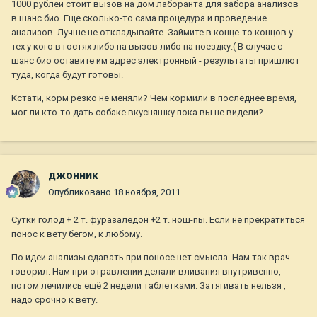
1000 рублей стоит вызов на дом лаборанта для забора анализов
в шанс био. Еще сколько-то сама процедура и проведение
анализов. Лучше не откладывайте. Займите в конце-то концов у
тех у кого в гостях либо на вызов либо на поездку:( В случае с
шанс био оставите им адрес электронный - результаты пришлют
туда, когда будут готовы.
Кстати, корм резко не меняли? Чем кормили в последнее время,
мог ли кто-то дать собаке вкусняшку пока вы не видели?
джонник
Опубликовано
18 ноября, 2011
Сутки голод + 2 т. фуразаледон +2 т. нош-пы. Если не прекратиться
понос к вету бегом, к любому.
По идеи анализы сдавать при поносе нет смысла. Нам так врач
говорил. Нам при отравлении делали вливания внутривенно,
потом лечились ещё 2 недели таблетками. Затягивать нельзя ,
надо срочно к вету.