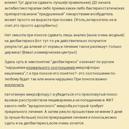
влияет.Тут другое:сдавать лучше(и правильнее) ДО начала
антибиотикотерапии либо приема каких-либо бактериостатических
препаратов,иначе "придушенный" лекарствами возбудитель
может просто не вырасти при посеве. (Уголь,энтеросгель-не в
счет,это просто адсорбенты)
Нет смысла при поносе сдавать лишь анализ (ныне очень модный)
на дисбактериоз.Вот тут-то уж действительно получится
результат,да-алекий от нормы,и лечение такое распишут-только
держись! (Виват,коммерческие центры!)
Здесь суть в чем:понятие "дисбактериоз" означает по-русски
"нарушение
нормального соотношения
микрофлоры
кишечника",т.е при поносе-это понятно?- это соотношение по-
любому будет так или иначе нарушено.При поносе важно-
исключить
патогенную микрофлору,т.е.убедиться,что пресловутый понос
вызван расстройством пищеварения,а не попаданием в ЖКТ
какого-либо "вредоносного" микроба,который требует
прицельного лечения. А затем уже,по прошествии не менее 3 дней
(а лучше-больше) после прекращения лечения и поноса,можно
сдеть и на дисбактериоз,если очень хочется.