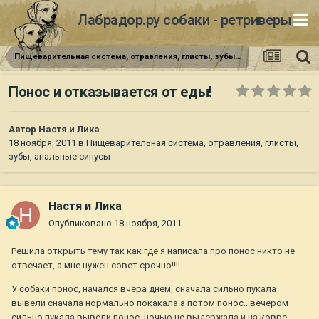
Лабрадор.ру собаки - ретриверы
Пищеварительная система, отравления, глисты, зубы, анальные синусы
Понос и отказывается от еды!
Автор
Настя и Лика
18 ноября, 2011
в
Пищеварительная система, отравления, глисты,
зубы, анальные синусы
Настя и Лика
Опубликовано
18 ноября, 2011
Решила открыть тему так как где я написала про понос никто не
отвечает, а мне нужен совет срочно!!!!
У собаки понос, начался вчера днем, сначала сильно пукала
вывели сначала нормально покакала а потом понос...вечером
сильно пукала вывели понос, ночью не выдержала и на ковре