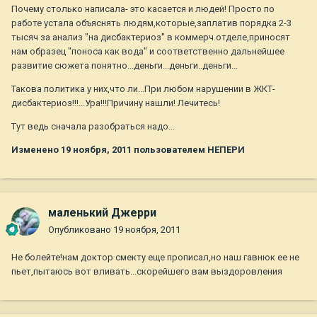
Почему столько написала- это касается и людей! Просто по
работе устала объяснять людям,которые,заплатив порядка 2-3
тысяч за анализ "на дисбактериоз" в коммерч.отделе,приносят
нам образец "поноса как вода" и соответственно дальнейшее
развитие сюжета понятно...деньги...деньги..деньги...
Такова политика у них,что ли...При любом нарушении в ЖКТ-
дисбактериоз!!!...Ура!!!Причину нашли! Лечитесь!
Тут ведь сначала разобраться надо...
Изменено
19 ноября, 2011
пользователем НЕПЕРИ
маленький Джерри
Опубликовано
19 ноября, 2011
Не болейте!нам доктор смекту еще прописал,но наш гавнюк ее не
пьет,пытаюсь вот вливать...скорейшего вам выздоровления