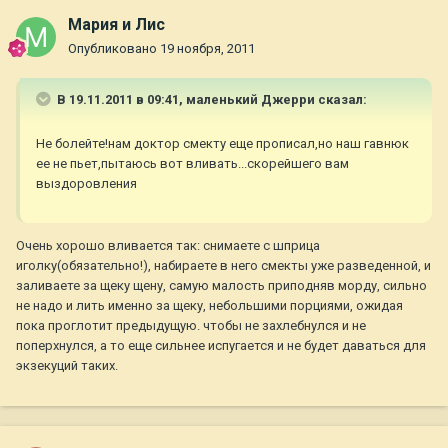
Мария и Лис
Опубликовано
19 ноября, 2011
В 19.11.2011 в 09:41, маленький Джерри сказал:
Не болейте!нам доктор смекту еще прописал,но наш гавнюк
ее не пьет,пытаюсь вот вливать...скорейшего вам
выздоровления
Очень хорошо вливается так: снимаете с шприца
иголку(обязательно!), набираете в него смекты уже разведенной, и
заливаете за щеку щену, самую малость приподняв морду, сильно
не надо и лить именно за щеку, небольшими порциями, ожидая
пока проглотит предыдущую. чтобы не захлебнулся и не
поперхнулся, а то еще сильнее испугается и не будет даваться для
экзекуций таких.