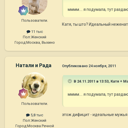
мммм.... я подумала, тут разда
Пользователи.
Катя, ты што? Идеальный неженаты
11 тыс
Пол:
Женский
Город:
Москва, Выхино
Натали и Рада
Опубликовано
24 ноября, 2011
В 24.11.2011 в 13:53, Катя + 
мммм.... я подумала, тут разда
Пользователи.
этож дифицит - идеальные мужь
5,8 тыс
Пол:
Женский
Город:
Москва Речной