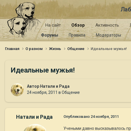
Лаб
На сайт
Обзор
Активность
Форумы
Правила
Модераторы
Главная
О разном
Жизнь
Общение
Идеальные мужья!
Идеальные мужья!
Автор
Натали и Рада
24 ноября, 2011
в
Общение
Натали и Рада
Опубликовано
24 ноября, 2011
Учеными давно высказывалось пре