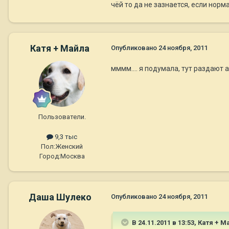
чёй то да не зазнается, если нор
Катя + Майла
Опубликовано
24 ноября, 2011
мммм.... я подумала, тут раздают 
Пользователи.
9,3 тыс
Пол:
Женский
Город:
Москва
Даша Шулеко
Опубликовано
24 ноября, 2011
В 24.11.2011 в 13:53, Катя + 