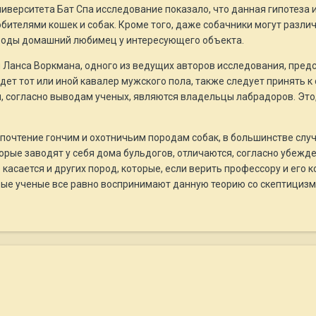
иверситета Бат Спа исследование показало, что данная гипотеза 
ителями кошек и собак. Кроме того, даже собачники могут различ
ороды домашний любимец у интересующего объекта.
 Ланса Воркмана, одного из ведущих авторов исследования, пред
ет тот или иной кавалер мужского пола, также следует принять к
и, согласно выводам ученых, являются владельцы лабрадоров. Это
почтение гончим и охотничьим породам собак, в большинстве слу
торые заводят у себя дома бульдогов, отличаются, согласно убеж
 касается и других пород, которые, если верить профессору и ег
орые ученые все равно воспринимают данную теорию со скептицизм