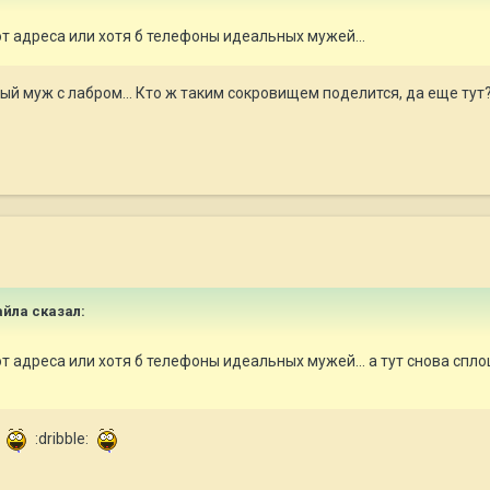
ют адреса или хотя б телефоны идеальных мужей...
й муж с лабром... Кто ж таким сокровищем поделится, да еще тут
Майла сказал:
ют адреса или хотя б телефоны идеальных мужей... а тут снова спл
я
:dribble: