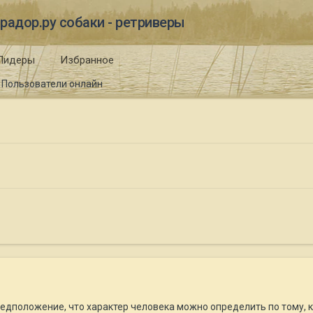
радор.ру собаки - ретриверы
Лидеры
Избранное
Пользователи онлайн
дположение, что характер человека можно определить по тому, 