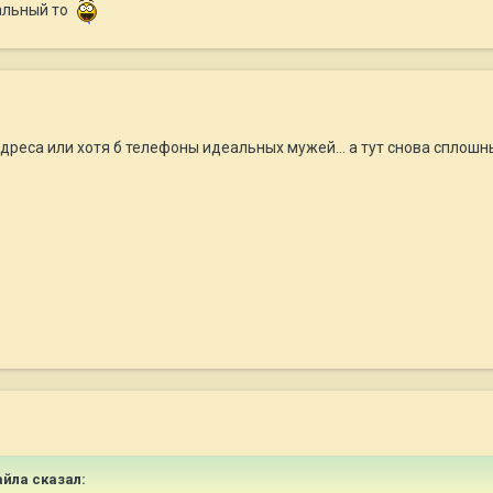
мальный то
адреса или хотя б телефоны идеальных мужей... а тут снова сплошн
Майла сказал: