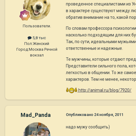
проведенное специалистами из Ун
в характере существуют между люб
обратив внимание на то, какой п
Пользователи.
По словам профессора психологии
насколько подходящим для них буд
5,8 тыс
Так, по сути, идеальными мужьям
Пол:
Женский
ответственные и надежные.
Город:
Москва Речной
вокзал
Те мужчины, которые отдают пред
Представители сильного пола, ко
легкостью в общении. То же самое
характеров. Тем не менее, некот
http://animal.ru/blog/7920/
Mad_Panda
Опубликовано
24 ноября, 2011
надо мужу сообщить)