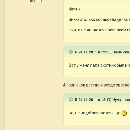
вокзал
Фигня!
Знаю столько собаковладельцев-
Ничто не является признаком г
В 24.11.2011 в 12:30, Чаминка
Вот у меня папа охотник был и 
А говнюков всегда и везде хвата
В 24.11.2011 в 12:17, Чучун ск
не, не надо! зазнается еще