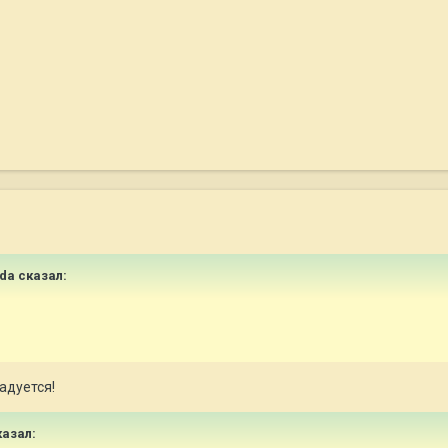
nda сказал:
адуется!
казал: