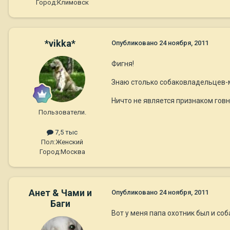
Город:
Климовск
*vikka*
Опубликовано
24 ноября, 2011
Фигня!
Знаю столько собаковладельцев-му
Ничто не является признаком говн
Пользователи.
7,5 тыс
Пол:
Женский
Город:
Москва
Анет & Чами и
Опубликовано
24 ноября, 2011
Баги
Вот у меня папа охотник был и со