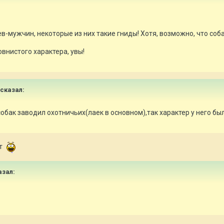
мужчин, некоторые из них такие гниды! Хотя, возможно, что собак
овнистого характера, увы!
 сказал:
собак заводил охотничьих(лаек в основном),так характер у него бы
ет
азал: