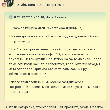
Опубликовано
23 декабря, 2011
В 23.12.2011 в 11:40, Ната З сказал:
1 Сварила кашу на мясных косточках (говядина)
2 Из лекарств прописали Лактобифид, желудочный сбор и
натурал диеду
3 На Рояле выросла,аллергии не было, но перестала его
есть, подливала в корм кефир 1%, это тоже перестало
помогать. Потом купила ПроНатюр, на сайте хвалили. Вроде
тоже ест, когда как - то с аппетитом, то понюхает и отходит.
Зато вторая овчарка его обажает, если даёшь с рук,
облизывает и ждёт ещё!!!
Так всё-таки сделать УЗИ? Можно гастрит через
гастроскопию сделать, но ведь тогда надо усыплять... а это
нежелательно
1) Это не натуралка, это неправильная, простите, бурда. От такой