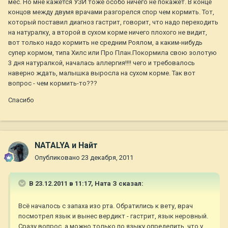
мес. Но мне кажется УЗИ тоже особо ничего не покажет. В конце
концов между двумя врачами разгорелся спор чем кормить. Тот,
который поставил диагноз гастрит, говорит, что надо переходить
на натуралку, а второй в сухом корме ничего плохого не видит,
вот только надо кормить не средним Роялом, а каким-нибудь
супер кормом, типа Хилс или Про План.Покормила свою золотую
3 дня натуралкой, началась аллергия!!!! чего и требовалось
наверно ждать, малышка выросла на сухом корме. Так вот
вопрос - чем кормить-то???
Спасибо
NATALYA и Найт
Опубликовано
23 декабря, 2011
В 23.12.2011 в 11:17, Ната З сказал:
Всё началось с запаха изо рта. Обратились к вету, врач
посмотрел язык и вынес вердикт - гастрит, язык неровный.
Сразу вопрос, а можно только по языку определить, что у