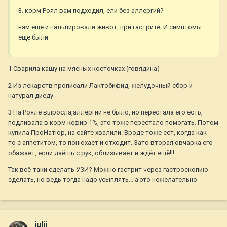
3. корм Роял вам подходил, ели без аллергий?
нам еще и пальпировали живот, при гастрите. И симптомы
еще были
1 Сварила кашу на мясных косточках (говядина)
2 Из лекарств прописали Лактобифид, желудочный сбор и
натурал диеду
3 На Рояле выросла,аллергии не было, но перестала его есть,
подливала в корм кефир 1%, это тоже перестало помогать. Потом
купила ПроНатюр, на сайте хвалили. Вроде тоже ест, когда как -
то с аппетитом, то понюхает и отходит. Зато вторая овчарка его
обажает, если даёшь с рук, облизывает и ждёт ещё!!!
Так всё-таки сделать УЗИ? Можно гастрит через гастроскопию
сделать, но ведь тогда надо усыплять... а это нежелательно
julii