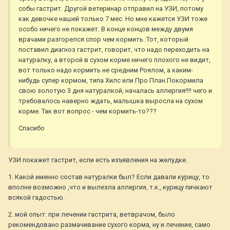
собы гастрит. Другой ветеринар отправил на УЗИ, потому
как девочке нашей только 7 мес. Но мне кажется УЗИ тоже
особо ничего не покажет. В конце концов между двумя
врачами разгорелся спор чем кормить. Тот, который
поставил диагноз гастрит, говорит, что надо переходить на
натуралку, а второй в сухом корме ничего плохого не видит,
вот только надо кормить не средним Роялом, а каким-
нибудь супер кормом, типа Хилс или Про План.Покормила
свою золотую 3 дня натуралкой, началась аллергия!!!! чего и
требовалось наверно ждать, малышка выросла на сухом
корме. Так вот вопрос - чем кормить-то???
Спасибо
УЗИ покажет гастрит, если есть изъявления на желудке.
1. Какой именно состав натуралки был? Если давали курицу, то
вполне возможно ,что и вылезла аллергия, т.к., курицу пичкают
всякой гадостью.
2. мой опыт: при лечении гастрита, ветврачом, было
рекомендовано размачивание сухого корма, ну и лечение, само