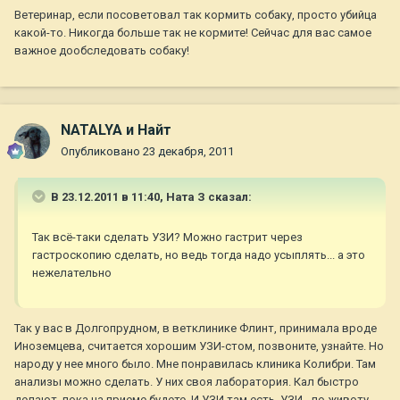
Ветеринар, если посоветовал так кормить собаку, просто убийца
какой-то. Никогда больше так не кормите! Сейчас для вас самое
важное дообследовать собаку!
NATALYA и Найт
Опубликовано
23 декабря, 2011
В 23.12.2011 в 11:40, Ната З сказал:
Так всё-таки сделать УЗИ? Можно гастрит через
гастроскопию сделать, но ведь тогда надо усыплять... а это
нежелательно
Так у вас в Долгопрудном, в ветклинике Флинт, принимала вроде
Иноземцева, считается хорошим УЗИ-стом, позвоните, узнайте. Но
народу у нее много было. Мне понравилась клиника Колибри. Там
анализы можно сделать. У них своя лаборатория. Кал быстро
делают, пока на приеме будете. И УЗИ там есть. УЗИ - по животу