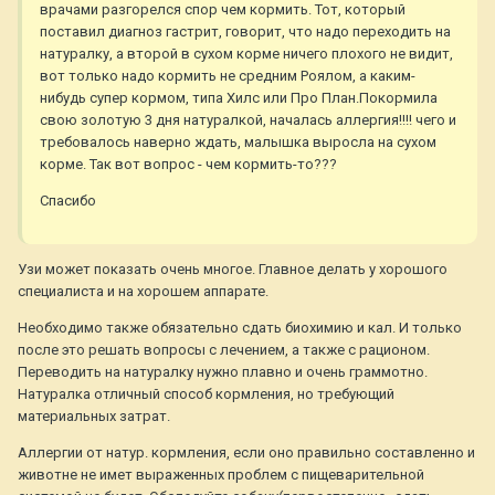
врачами разгорелся спор чем кормить. Тот, который
поставил диагноз гастрит, говорит, что надо переходить на
натуралку, а второй в сухом корме ничего плохого не видит,
вот только надо кормить не средним Роялом, а каким-
нибудь супер кормом, типа Хилс или Про План.Покормила
свою золотую 3 дня натуралкой, началась аллергия!!!! чего и
требовалось наверно ждать, малышка выросла на сухом
корме. Так вот вопрос - чем кормить-то???
Спасибо
Узи может показать очень многое. Главное делать у хорошого
специалиста и на хорошем аппарате.
Необходимо также обязательно сдать биохимию и кал. И только
после это решать вопросы с лечением, а также с рационом.
Переводить на натуралку нужно плавно и очень граммотно.
Натуралка отличный способ кормления, но требующий
материальных затрат.
Аллергии от натур. кормления, если оно правильно составленно и
животне не имет выраженных проблем с пищеварительной