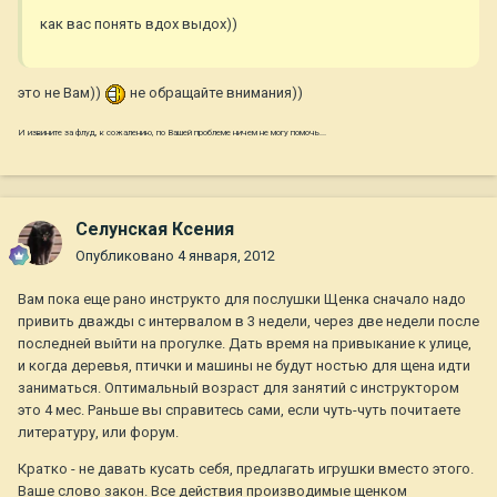
как вас понять вдох выдох))
это не Вам))
не обращайте внимания))
И извините за флуд, к сожалению, по Вашей проблеме ничем не могу помочь...
Селунская Ксения
Опубликовано
4 января, 2012
Вам пока еще рано инструкто для послушки Щенка сначало надо
привить дважды с интервалом в 3 недели, через две недели после
последней выйти на прогулке. Дать время на привыкание к улице,
и когда деревья, птички и машины не будут ностью для щена идти
заниматься. Оптимальный возраст для занятий с инструктором
это 4 мес. Раньше вы справитесь сами, если чуть-чуть почитаете
литературу, или форум.
Кратко - не давать кусать себя, предлагать игрушки вместо этого.
Ваше слово закон. Все действия производимые щенком