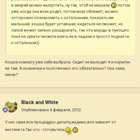
и зверей можно выпустить, ну так, чтоб не мешали
потом
уже, когда она всех родит, потом всех оближет, можно
осторожно познакомить с остальными, показать им
малышей. кошка будет уставшая, кидаться не сможет, но
лапой может сильно расцарапать, так что морды в лукошко
пока не сувать! можете взять их в ладони и просто поднести
к остальным))
Кошка комнату уже себе выбрала. Сидит не выходит я и кормлю
ее там. А ножнички и полотенчико это обязательно? Она сама
никак?
Black and White
Опубликовано
6 февраля, 2012
У нас сама все процедуры делала,видимо,все зависит от
инстинкта.Так что - готовьтесь