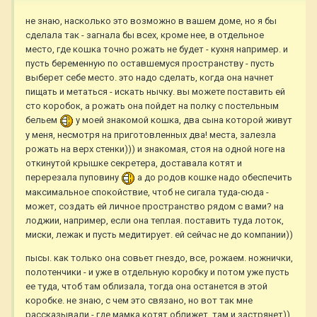
не знаю, насколько это возможно в вашем доме, но я бы
сделала так - загнала бы всех, кроме нее, в отдельное
место, где кошка точно рожать не будет - кухня например. и
пусть беременную по оставшемуся пространству - пусть
выберет себе место. это надо сделать, когда она начнет
пищать и метаться - искать нычку. вы можете поставить ей
сто коробок, а рожать она пойдет на полку с постельным
бельем
у моей знакомой кошка, два сына которой живут
у меня, несмотря на приготовленных два! места, залезла
рожать на верх стенки))) и знакомая, стоя на одной ноге на
откинутой крышке секретера, доставала котят и
перерезала пуповину
а до родов кошке надо обеспечить
максимальное спокойствие, чтоб не сигала туда-сюда -
может, создать ей личное пространство рядом с вами? на
лоджии, например, если она теплая. поставить туда лоток,
миски, лежак и пусть медитирует. ей сейчас не до компании))
пысы. как только она совьет гнездо, все, рожаем. ножнички,
полотенчики - и уже в отдельную коробку и потом уже пусть
ее туда, чтоб там облизала, тогда она останется в этой
коробке. не знаю, с чем это связано, но вот так мне
рассказывали - где мамка котят оближет, там и застрянет))