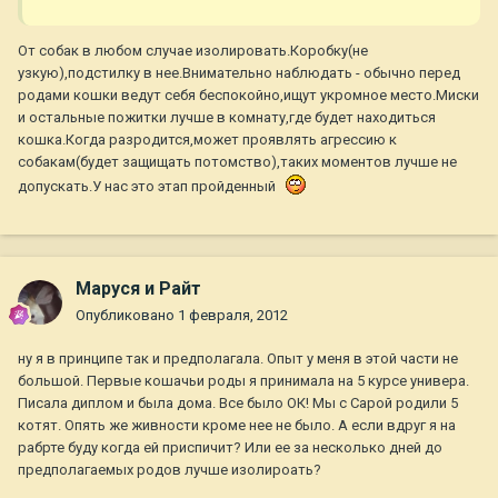
От собак в любом случае изолировать.Коробку(не
узкую),подстилку в нее.Внимательно наблюдать - обычно перед
родами кошки ведут себя беспокойно,ищут укромное место.Миски
и остальные пожитки лучше в комнату,где будет находиться
кошка.Когда разродится,может проявлять агрессию к
собакам(будет защищать потомство),таких моментов лучше не
допускать.У нас это этап пройденный
Маруся и Райт
Опубликовано
1 февраля, 2012
ну я в принципе так и предполагала. Опыт у меня в этой части не
большой. Первые кошачьи роды я принимала на 5 курсе универа.
Писала диплом и была дома. Все было ОК! Мы с Сарой родили 5
котят. Опять же живности кроме нее не было. А если вдруг я на
рабрте буду когда ей приспичит? Или ее за несколько дней до
предполагаемых родов лучше изолироать?