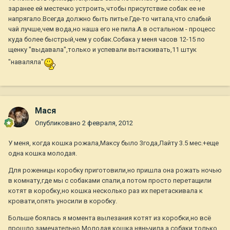
заранее ей местечко устроить,чтобы присутствие собак ее не
напрягало.Всегда должно быть питье.Где-то читала,что слабый
чай лучше,чем вода,но наша его не пила.А в остальном - процесс
куда более быстрый,чем у собак.Собака у меня часов 12-15 по
щенку "выдавала",только и успевали вытаскивать,11 штук
"наваляла"
Мася
Опубликовано
2 февраля, 2012
У меня, когда кошка рожала,Максу было 3года,Лайту 3.5 мес.+еще
одна кошка молодая.
Для роженицы коробку приготовили,но пришла она рожать ночью
в комнату,где мы с собаками спали,а потом просто перетащили
котят в коробку,но кошка несколько раз их перетаскивала к
кровати,опять уносили в коробку.
Больше боялась я момента вылезания котят из коробки,но всё
прошло замечательно.Молодая кошка няньчила,а собаки только