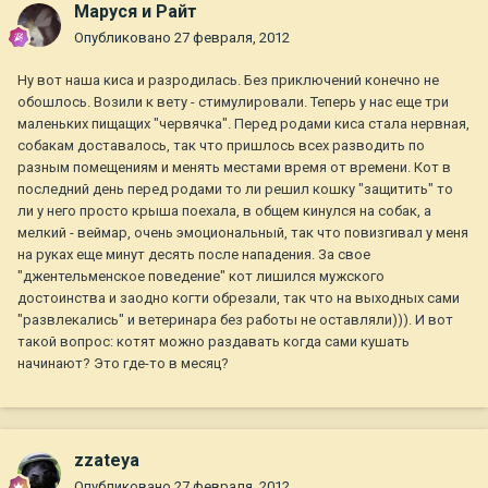
Маруся и Райт
Опубликовано
27 февраля, 2012
Ну вот наша киса и разродилась. Без приключений конечно не
обошлось. Возили к вету - стимулировали. Теперь у нас еще три
маленьких пищащих "червячка". Перед родами киса стала нервная,
собакам доставалось, так что пришлось всех разводить по
разным помещениям и менять местами время от времени. Кот в
последний день перед родами то ли решил кошку "защитить" то
ли у него просто крыша поехала, в общем кинулся на собак, а
мелкий - веймар, очень эмоциональный, так что повизгивал у меня
на руках еще минут десять после нападения. За свое
"джентельменское поведение" кот лишился мужского
достоинства и заодно когти обрезали, так что на выходных сами
"развлекались" и ветеринара без работы не оставляли))). И вот
такой вопрос: котят можно раздавать когда сами кушать
начинают? Это где-то в месяц?
zzateya
Опубликовано
27 февраля, 2012