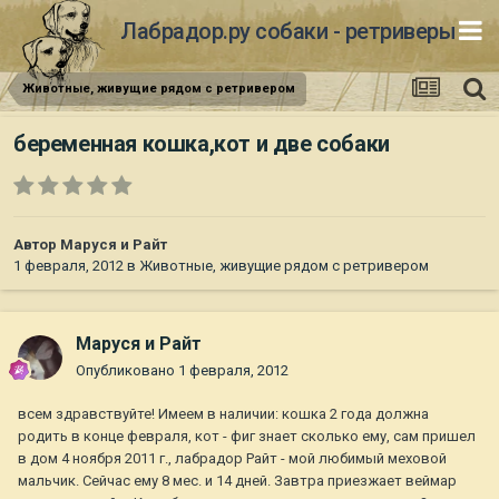
Лабрадор.ру собаки - ретриверы
Животные, живущие рядом с ретривером
беременная кошка,кот и две собаки
Автор
Маруся и Райт
1 февраля, 2012
в
Животные, живущие рядом с ретривером
Маруся и Райт
Опубликовано
1 февраля, 2012
всем здравствуйте! Имеем в наличии: кошка 2 года должна
родить в конце февраля, кот - фиг знает сколько ему, сам пришел
в дом 4 ноября 2011 г., лабрадор Райт - мой любимый меховой
мальчик. Сейчас ему 8 мес. и 14 дней. Завтра приезжает веймар