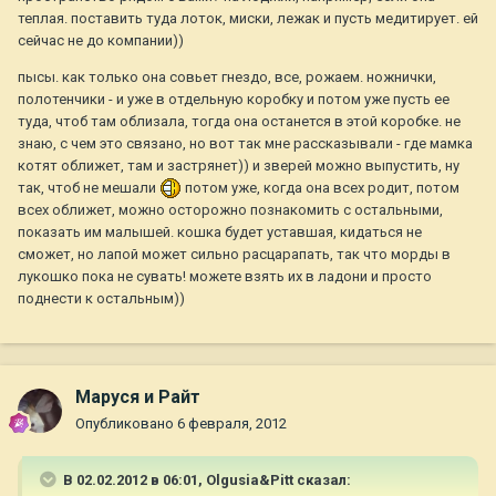
теплая. поставить туда лоток, миски, лежак и пусть медитирует. ей
сейчас не до компании))
пысы. как только она совьет гнездо, все, рожаем. ножнички,
полотенчики - и уже в отдельную коробку и потом уже пусть ее
туда, чтоб там облизала, тогда она останется в этой коробке. не
знаю, с чем это связано, но вот так мне рассказывали - где мамка
котят оближет, там и застрянет)) и зверей можно выпустить, ну
так, чтоб не мешали
потом уже, когда она всех родит, потом
всех оближет, можно осторожно познакомить с остальными,
показать им малышей. кошка будет уставшая, кидаться не
сможет, но лапой может сильно расцарапать, так что морды в
лукошко пока не сувать! можете взять их в ладони и просто
поднести к остальным))
Маруся и Райт
Опубликовано
6 февраля, 2012
В 02.02.2012 в 06:01, Olgusia&Pitt сказал: