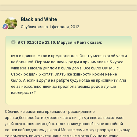
Black and White
Опубликовано
1 февраля, 2012
В 01.02.2012 в 23:10, Маруся и Райт сказал:
ну я в принципе так и предполагала. Опыт у меня в этой части
не большой. Первые кошачьи роды я принимала на 5 курсе
универа. Писала диплом и была дома. Все было ОК! Мы с
Сарой родили 5 котят. Опять же живности кроме нее не
было. А если вдруг я на рабрте буду когда ей приспичит? Или
ее за несколько дней до предполагаемых родов лучше
изолироать?
Обычно из заметных признаков - расширенные
зрачки,беспокойство,может часто пищать,а еще за несколько
дней опускался живот,болтался внизу,у нашей ныне покойной
кошки наблюдалось дня за 4.Многие сами могут разродится,кому-
то помогать приходится,наша сама не могла.Лучше конечно,