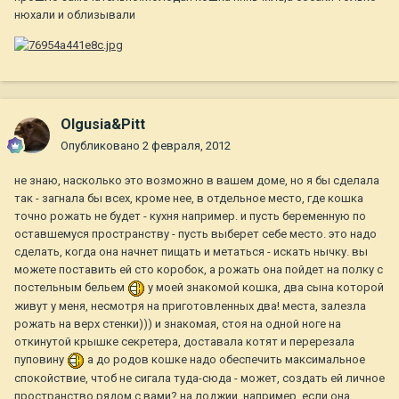
нюхали и облизывали
Olgusia&Pitt
Опубликовано
2 февраля, 2012
не знаю, насколько это возможно в вашем доме, но я бы сделала
так - загнала бы всех, кроме нее, в отдельное место, где кошка
точно рожать не будет - кухня например. и пусть беременную по
оставшемуся пространству - пусть выберет себе место. это надо
сделать, когда она начнет пищать и метаться - искать нычку. вы
можете поставить ей сто коробок, а рожать она пойдет на полку с
постельным бельем
у моей знакомой кошка, два сына которой
живут у меня, несмотря на приготовленных два! места, залезла
рожать на верх стенки))) и знакомая, стоя на одной ноге на
откинутой крышке секретера, доставала котят и перерезала
пуповину
а до родов кошке надо обеспечить максимальное
спокойствие, чтоб не сигала туда-сюда - может, создать ей личное
пространство рядом с вами? на лоджии, например, если она