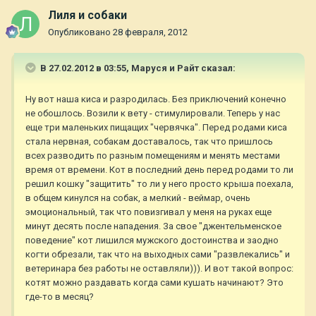
Лиля и собаки
Опубликовано
28 февраля, 2012
В 27.02.2012 в 03:55, Маруся и Райт сказал:
Ну вот наша киса и разродилась. Без приключений конечно
не обошлось. Возили к вету - стимулировали. Теперь у нас
еще три маленьких пищащих "червячка". Перед родами киса
стала нервная, собакам доставалось, так что пришлось
всех разводить по разным помещениям и менять местами
время от времени. Кот в последний день перед родами то ли
решил кошку "защитить" то ли у него просто крыша поехала,
в общем кинулся на собак, а мелкий - веймар, очень
эмоциональный, так что повизгивал у меня на руках еще
минут десять после нападения. За свое "джентельменское
поведение" кот лишился мужского достоинства и заодно
когти обрезали, так что на выходных сами "развлекались" и
ветеринара без работы не оставляли))). И вот такой вопрос:
котят можно раздавать когда сами кушать начинают? Это
где-то в месяц?