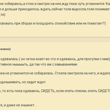
не собираюсь,а стою и смотрю на нее,жду пока чуть угомонится. Ка
 и дольше приходилось ждать,сейчас толи выросла,толи понимает,
дти)
свовать при сборах и поощорять спокойствие или не помогает?)
менено)
я одевалась ( он четка знает во что я одеваюсь, для прогулки с ним
отивное ныыыыть, да так что аж с завываниями.
ока не угомонится не собиралась. Стояла смотрела на него, и ждала
одхныкивать, но сидит ждет.
е, то есть пока одеваюсь, СИДЕТЬ, если опять пляски, опять СИДЕТ
, и даже не хныкнет...