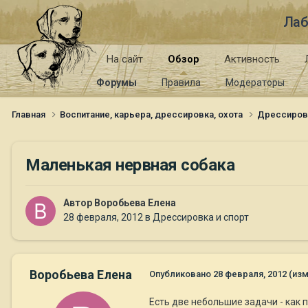
Лаб
На сайт
Обзор
Активность
Форумы
Правила
Модераторы
Главная
Воспитание, карьера, дрессировка, охота
Дрессиров
Маленькая нервная собака
Автор
Воробьева Елена
28 февраля, 2012
в
Дрессировка и спорт
Воробьева Елена
Опубликовано
28 февраля, 2012
(из
Есть две небольшие задачи - как 