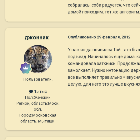
собралась, соба радуется, что сей
домой приходим, тот же алгоритм: 
джонник
Опубликовано
29 февраля, 2012
У нас когда появился Тай - это был
подъезд. Начиналось ещё дома, ког
командовала заткнись. Продолжало
замолкает. Нужно интонацию держат
все выполняет правильно = вкуснях
Пользователи.
целую, для него это лучше вкуснях
15 тыс
Пол:
Женский
Регион, область:
Моск.
обл.
Город:
Московская
область. Мытищи.