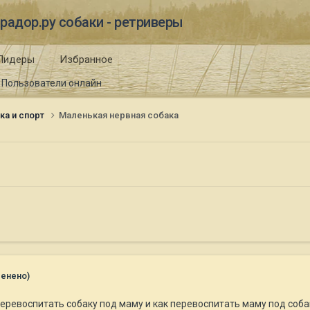
радор.ру собаки - ретриверы
Лидеры
Избранное
Пользователи онлайн
ка и спорт
Маленькая нервная собака
менено)
перевоспитать собаку под маму и как перевоспитать маму под соба