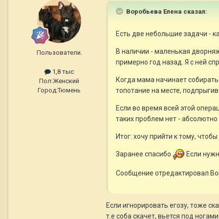
Воробьева Елена сказал:
Есть две небольшие задачи - к
В наличии - маленькая дворня
Пользователи.
примерно год назад. Я с ней с
1,8 тыс
Когда мама начинает собираться
Пол:
Женский
топотание на месте, подпрыгив
Город:
Тюмень
Если во время всей этой операц
таких проблем нет - абсолютно
Итог: хочу прийти к тому, чтоб
Заранее спасибо
Если нужн
Сообщение отредактировал Вор
Если игнорировать егозу, тоже ск
т.е соба скачет, вьется под ногам