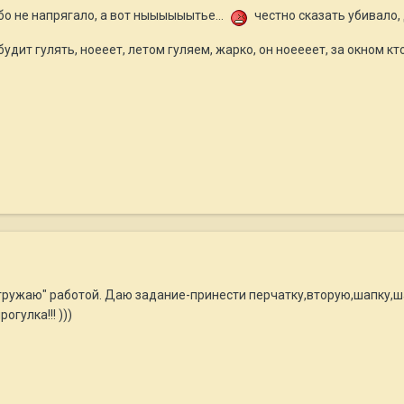
бо не напрягало, а вот ныыыыыытье...
честно сказать убивало, 
удит гулять, ноееет, летом гуляем, жарко, он ноеееет, за окном кто
агружаю" работой. Даю задание-принести перчатку,вторую,шапку,ша
гулка!!! )))