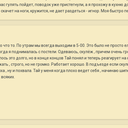
час гулять пойдет, поводок уже пристегнули, а я прохожу в кухню 
скачет на ноги, кружится, не дает раздеться - игнор. Моя быстро 
о что то. По утрам мы всегда выходим в 5-00. Это было не просто ел
да я поднималась с постели. Одеваюсь, скулёж , причем очень гром
сь это долго, но в конце концов Тай понял и теперь реагирует на
ь , строго, но не громко. Работает хорошо. В подъезде если скули
а , ну и похвала. Тай у меня когда плохо ведет себя , начинаю шип
 всяких.