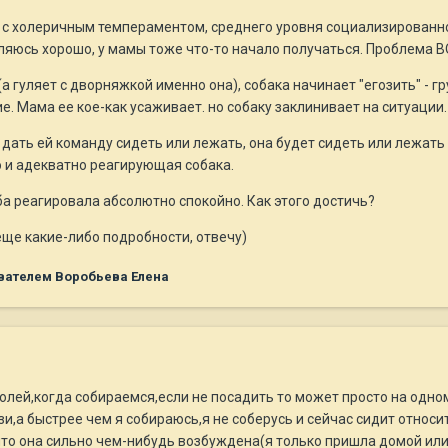
 с холеричным темпераментом, среднего уровня социализированно
вляюсь хорошо, у мамы тоже что-то начало получаться. Проблема В
а гуляет с дворняжкой именно она), собака начинает "егозить" - г
е. Мама ее кое-как усаживает. но собаку заклинивает на ситуации.
дать ей команду сидеть или лежать, она будет сидеть или лежать -
о и адекватно реагирующая собака.
оба реагировала абсолютно спокойно. Как этого достичь?
ще какие-либо подробности, отвечу)
вателем Воробьева Елена
олей,когда собираемся,если не посадить то может просто на одно
зи,а быстрее чем я собираюсь,я не соберусь и сейчас сидит относи
то она сильно чем-нибудь возбуждена(я только пришла домой или 