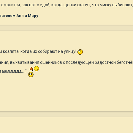
омонится, как вот с едой, когда щенки скачут, что миску выбивают, 
вателем Аня и Мару
 козлята, когда их собирают на улицу!
ания, выхватывания ошейников с последующей радостной беготнёй
ааммммм....."