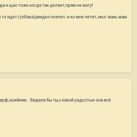
да и щас тоже когда так делает,прям не могу!
 то идет (собака)увидел ноееет, и ко мне летит, мол: мам, мам
рф,ошейник... Видала бы ты,с какой радостью она всё