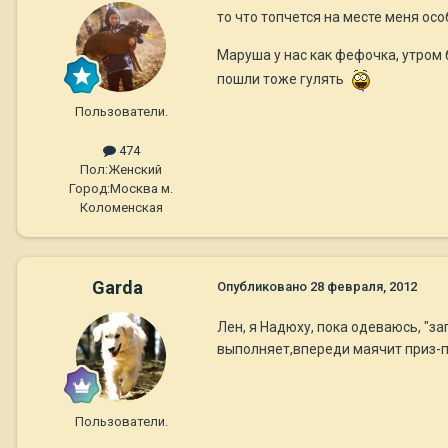
то что топчется на месте меня осо
Маруша у нас как фефочка, утром б
пошли тоже гулять
Пользователи.
474
Пол:
Женский
Город:
Москва м.
Коломенская
Garda
Опубликовано
28 февраля, 2012
Лен, я Надюху, пока одеваюсь, "з
выполняет,впереди маячит приз-про
Пользователи.