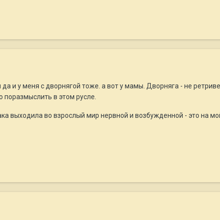
а и у меня с дворнягой тоже. а вот у мамы. Дворняга - не ретриве
ю поразмыслить в этом русле.
бака выходила во взрослый мир нервной и возбужденной - это на м