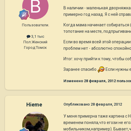
В наличии - маленькая дворняжка
примерно год назад. Я с ней спра
Когда мама начинает собираться (
Пользователи.
топотание на месте, подпрыгивани
3,1 тыс
Если во время всей этой операции 
Пол:
Женский
Город:
Томск
проблем нет - абсолютно спокойн
Итог: хочу прийти к тому, чтобы с
Заранее спасибо
Если нужны е
Изменено
28 февраля, 2012
пользо
Hieme
Опубликовано
28 февраля, 2012
У меня примерна таже картина с Н
временем поняла,что егози не его
мобильником,например). Бывает,ч