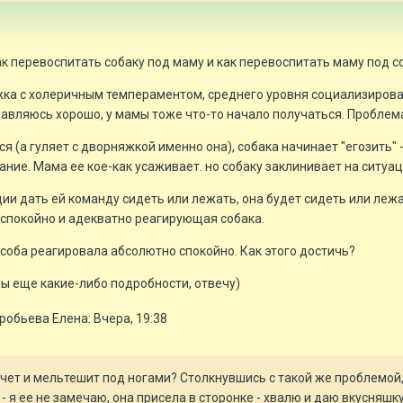
ак перевоспитать собаку под маму и как перевоспитать маму под с
жка с холеричным темпераментом, среднего уровня социализирова
правляюсь хорошо, у мамы тоже что-то начало получаться. Проблем
 (а гуляет с дворняжкой именно она), собака начинает "егозить" -
ание. Мама ее кое-как усаживает. но собаку заклинивает на ситуац
ии дать ей команду сидеть или лежать, она будет сидеть или лежат
 спокойно и адекватно реагирующая собака.
ы соба реагировала абсолютно спокойно. Как этого достичь?
ы еще какие-либо подробности, отвечу)
обьева Елена: Вчера, 19:38
ачет и мельтешит под ногами? Столкнувшись с такой же проблемой
и - я ее не замечаю, она присела в сторонке - хвалю и даю вкусняшк