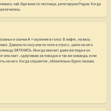
допивать чай. Идя вниз по лестнице, репетируем Рядом. Когда
перелечилась.
озанье и скачки А + скуление в голос. В лифте , на весь
ко. Давала по носу или по попе и строго , шипя на него
 команду ЗАТКНИСЬ. Иногда хватает даже взгляда и он
т или лает , одёргиваю за поводок и так же команда, если
еть на него. Когда слушается , обязательно бурно ласкаю,