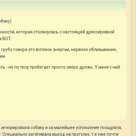
обаку)
нности, которая столкнулась с настоящей дрессировкой
а ВОТ:
 грубо говоря это всплеск энергии, нервное облизывание,
ии.
ь - но по телу пробегает просто сверх-дрожь. У меня с ней
, игнорировала собаку и за малейшее успокоение поощряла,
у. Специально затягивала выход на прогулку, т.е уже почти