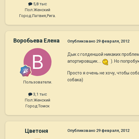
5,8 тыс
Пол:
Женский
Город:
Латвия,Рига.
Воробьева Елена
Опубликовано
29 февраля, 2012
Дык с голденшой никаких проблем д
апортировщик....
). Но попробу
Просто я очень не хочу, чтобы со
собака)
Пользователи.
3,1 тыс
Пол:
Женский
Город:
Томск
Цветоня
Опубликовано
29 февраля, 2012