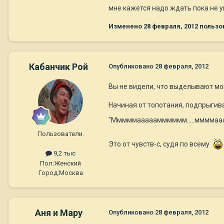
мне кажется надо ждать пока не уг
Изменено
28 февраля, 2012
пользо
Кабанчик Рой
Опубликовано
28 февраля, 2012
Вы не видели, что выделывают мои
Начиная от топотания, подпрыгив
"Мммммааааамммммм.....ммммааа
Пользователи.
Это от чувств-с, судя по всему
9,2 тыс
Пол:
Женский
Город:
Москва
Аня и Мару
Опубликовано
28 февраля, 2012