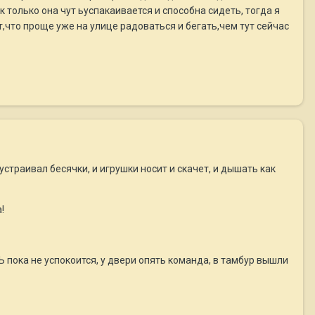
к только она чут ьуспакаивается и способна сидеть, тогда я
что проще уже на улице радоваться и бегать,чем тут сейчас
)устраивал бесячки, и игрушки носит и скачет, и дышать как
!
Ь пока не успокоится, у двери опять команда, в тамбур вышли