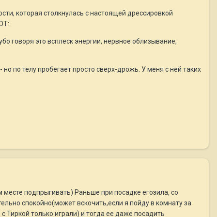
сти, которая столкнулась с настоящей дрессировкой
ОТ:
рубо говоря это всплеск энергии, нервное облизывание,
 но по телу пробегает просто сверх-дрожь. У меня с ней таких
м месте подпрыгивать) Раньше при посадке егозила, со
тельно спокойно(может вскочить,если я пойду в комнату за
с Тиркой только играли) и тогда ее даже посадить