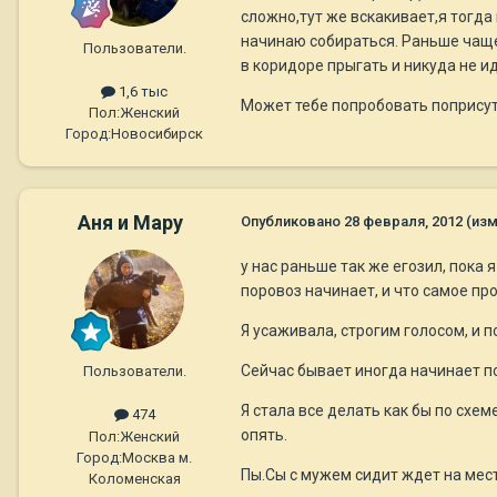
сложно,тут же вскакивает,я тогда 
начинаю собираться. Раньше чаще
Пользователи.
в коридоре прыгать и никуда не и
1,6 тыс
Может тебе попробовать поприсут
Пол:
Женский
Город:
Новосибирск
Аня и Мару
Опубликовано
28 февраля, 2012
(из
у нас раньше так же егозил, пока 
поровоз начинает, и что самое пр
Я усаживала, строгим голосом, и п
Сейчас бывает иногда начинает п
Пользователи.
Я стала все делать как бы по схем
474
опять.
Пол:
Женский
Город:
Москва м.
Пы.Сы с мужем сидит ждет на месте
Коломенская