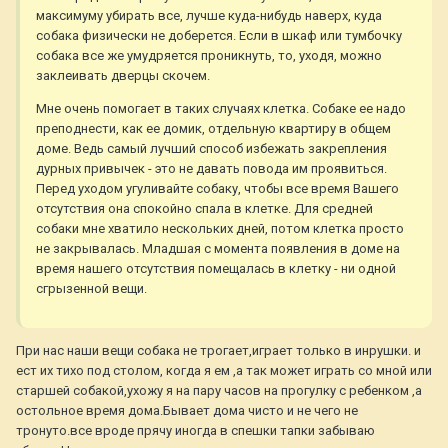
максимуму убирать все, лучше куда-нибудь наверх, куда
собака физически не доберется. Если в шкаф или тумбочку
собака все же умудряется проникнуть, то, уходя, можно
заклеивать дверцы скочем.
Мне очень помогает в таких случаях клетка. Собаке ее надо
преподнести, как ее домик, отдельную квартиру в общем
доме. Ведь самый лучший способ избежать закрепления
дурных привычек - это не давать повода им проявиться.
Перед уходом угуливайте собаку, чтобы все время Вашего
отсутствия она спокойно спала в клетке. Для средней
собаки мне хватило нескольких дней, потом клетка просто
не закрывалась. Младшая с момента появления в доме на
время нашего отсутствия помещалась в клетку - ни одной
сгрызенной вещи.
При нас наши вещи собака не трогает,играет только в инрушки. и
ест их тихо под столом, когда я ем ,а так может играть со мной или
старшей собакой,ухожу я на пару часов на прогулку с ребенком ,а
остольное время дома.Бывает дома чисто и не чего не
тронуто.все вроде прячу иногда в спешки тапки забываю