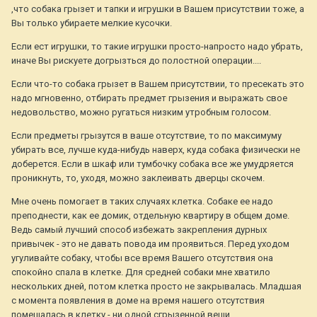
,что собака грызет и тапки и игрушки в Вашем присутствии тоже, а
Вы только убираете мелкие кусочки.
Если ест игрушки, то такие игрушки просто-напросто надо убрать,
иначе Вы рискуете догрызться до полостной операции....
Если что-то собака грызет в Вашем присутствии, то пресекать это
надо мгновенно, отбирать предмет грызения и выражать свое
недовольство, можно ругаться низким утробным голосом.
Если предметы грызутся в ваше отсутствие, то по максимуму
убирать все, лучше куда-нибудь наверх, куда собака физически не
доберется. Если в шкаф или тумбочку собака все же умудряется
проникнуть, то, уходя, можно заклеивать дверцы скочем.
Мне очень помогает в таких случаях клетка. Собаке ее надо
преподнести, как ее домик, отдельную квартиру в общем доме.
Ведь самый лучший способ избежать закрепления дурных
привычек - это не давать повода им проявиться. Перед уходом
угуливайте собаку, чтобы все время Вашего отсутствия она
спокойно спала в клетке. Для средней собаки мне хватило
нескольких дней, потом клетка просто не закрывалась. Младшая
с момента появления в доме на время нашего отсутствия
помещалась в клетку - ни одной сгрызенной вещи.