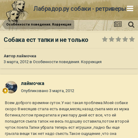
Лабрадор.ру собаки - ретриверы
Особенности поведения. Коррекция
Собака ест тапки и не только
Автор
лаймочка
3 марта, 2012
в
Особенности поведения. Коррекция
лаймочка
Опубликовано
3 марта, 2012
Всем доброго времяни суток.У нас такая проблема.Моей собаке
скоро 8 месяцев стала есть вещи,месяц назад съела мех из мужа
ботинка,потом прекратила и уже пару дней ест все, что ей
попадется съела тапок не весь подошву оставила,потом второй
чуток поела.Тапки убрала теперь ест игрушки ,ладно бы еще
грызла вещи так нет надо съесть.Такое ощущение ,что она