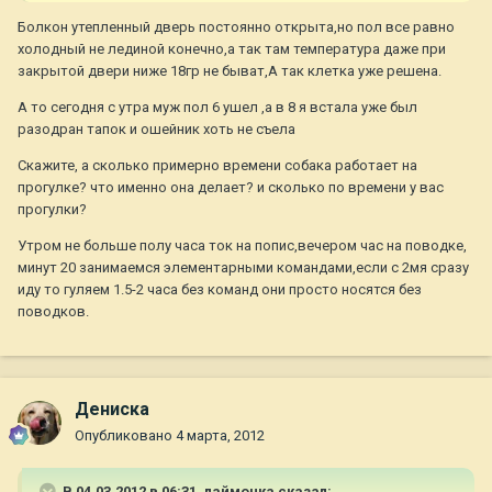
Болкон утепленный дверь постоянно открыта,но пол все равно
холодный не лединой конечно,а так там температура даже при
закрытой двери ниже 18гр не быват,А так клетка уже решена.
А то сегодня с утра муж пол 6 ушел ,а в 8 я встала уже был
разодран тапок и ошейник хоть не съела
Скажите, а сколько примерно времени собака работает на
прогулке? что именно она делает? и сколько по времени у вас
прогулки?
Утром не больше полу часа ток на попис,вечером час на поводке,
минут 20 занимаемся элементарными командами,если с 2мя сразу
иду то гуляем 1.5-2 часа без команд они просто носятся без
поводков.
Дениска
Опубликовано
4 марта, 2012
В 04.03.2012 в 06:31, лаймочка сказал: