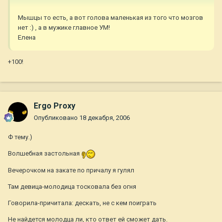
Мышцы то есть, а вот голова маленькая из того что мозгов
нет :) , а в мужике главное УМ!
Елена
+100!
Ergo Proxy
Опубликовано
18 декабря, 2006
Ф тему.)
Волшебная застольная
Вечерочком на закате по причалу я гулял
Там девица-молодица тосковала без огня
Говорила-причитала: дескать, не с кем поиграть
Не найдется молодца ли, кто ответ ей сможет дать.