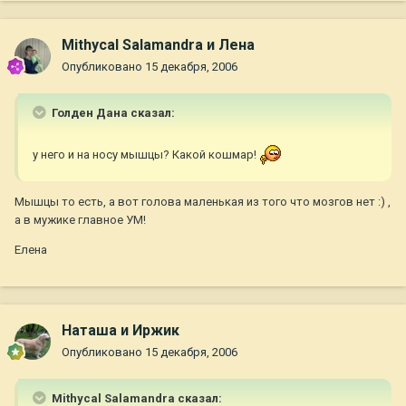
Mithycal Salamandra и Лена
Опубликовано
15 декабря, 2006
Голден Дана сказал:
у него и на носу мышцы? Какой кошмар!
Мышцы то есть, а вот голова маленькая из того что мозгов нет :) ,
а в мужике главное УМ!
Елена
Наташа и Иржик
Опубликовано
15 декабря, 2006
Mithycal Salamandra сказал: