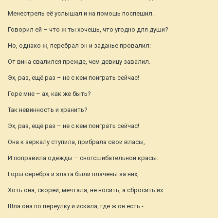
Менестрель её услышал и на помощь поспешил.
Говорил ей – что ж ты хочешь, что угодно для души?
Но, однако ж, перебрал он и заданье провалил:
От вина свалился прежде, чем девицу завалил.
Эх, раз, ещё раз – не с кем поиграть сейчас!
Горе мне – ах, как же быть?
Так невинность и хранить?
Эх, раз, ещё раз – не с кем поиграть сейчас!
Она к зеркалу ступила, прибрала свои власы,
И поправила одежды – сногсшибательной красы.
Горы серебра и злата были плачены за них,
Хоть она, скорей, мечтала, не носить, а сбросить их.
Шла она по переулку и искала, где ж он есть -