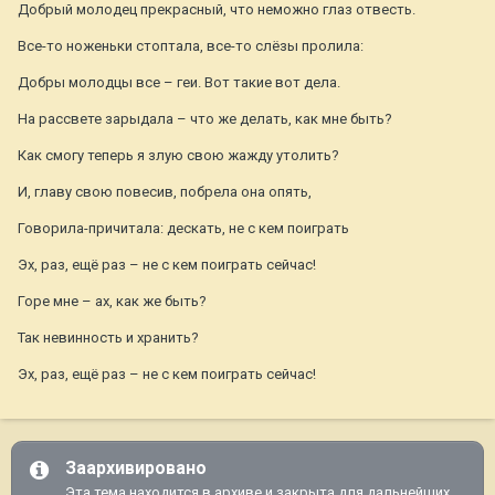
Добрый молодец прекрасный, что неможно глаз отвесть.
Все-то ноженьки стоптала, все-то слёзы пролила:
Добры молодцы все – геи. Вот такие вот дела.
На рассвете зарыдала – что же делать, как мне быть?
Как смогу теперь я злую свою жажду утолить?
И, главу свою повесив, побрела она опять,
Говорила-причитала: дескать, не с кем поиграть
Эх, раз, ещё раз – не с кем поиграть сейчас!
Горе мне – ах, как же быть?
Так невинность и хранить?
Эх, раз, ещё раз – не с кем поиграть сейчас!
Заархивировано
Эта тема находится в архиве и закрыта для дальнейших