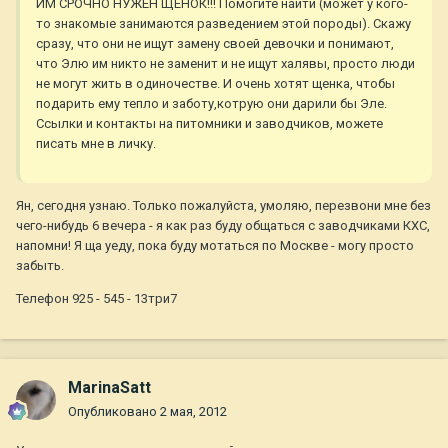
ИМ СРОЧНО НУЖЕН ЩЕНОК!!! Помогите найти (может у кого-
то знакомые занимаются разведением этой породы). Скажу
сразу, что они не ищут замену своей девочки и понимают,
что Элю им никто не заменит и не ищут халявы, просто люди
не могут жить в одиночестве. И очень хотят щенка, чтобы
подарить ему тепло и заботу,котрую они дарили бы Эле.
Ссылки и контакты на питомники и заводчиков, можете
писать мне в личку.
Ян, сегодня узнаю. Только пожалуйста, умоляю, перезвони мне без
чего-нибудь 6 вечера - я как раз буду общаться с заводчиками КХС,
напомни! Я ща уеду, пока буду мотаться по Москве - могу просто
забыть.
Телефон 925 - 545 - 13три7
MarinaSatt
Опубликовано
2 мая, 2012