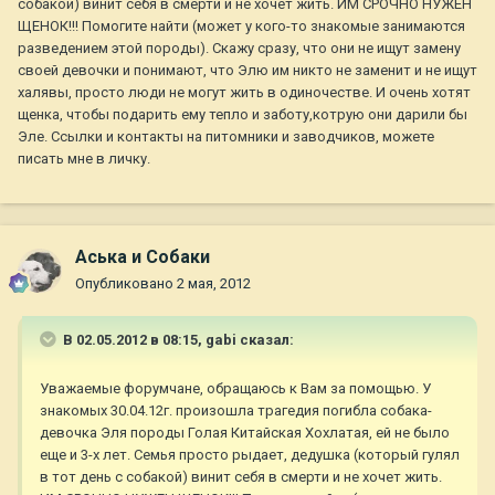
собакой) винит себя в смерти и не хочет жить. ИМ СРОЧНО НУЖЕН
ЩЕНОК!!! Помогите найти (может у кого-то знакомые занимаются
разведением этой породы). Скажу сразу, что они не ищут замену
своей девочки и понимают, что Элю им никто не заменит и не ищут
халявы, просто люди не могут жить в одиночестве. И очень хотят
щенка, чтобы подарить ему тепло и заботу,котрую они дарили бы
Эле. Ссылки и контакты на питомники и заводчиков, можете
писать мне в личку.
Аська и Собаки
Опубликовано
2 мая, 2012
В 02.05.2012 в 08:15, gabi сказал:
Уважаемые форумчане, обращаюсь к Вам за помощью. У
знакомых 30.04.12г. произошла трагедия погибла собака-
девочка Эля породы Голая Китайская Хохлатая, ей не было
еще и 3-х лет. Семья просто рыдает, дедушка (который гулял
в тот день с собакой) винит себя в смерти и не хочет жить.