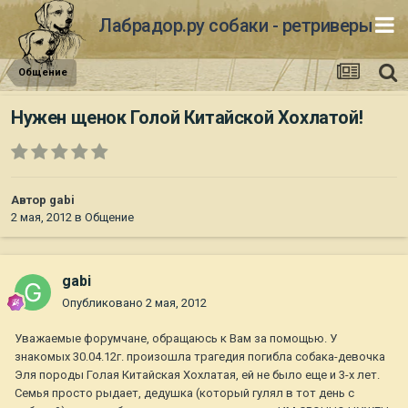
Лабрадор.ру собаки - ретриверы
Общение
Нужен щенок Голой Китайской Хохлатой!
Автор
gabi
2 мая, 2012
в
Общение
gabi
Опубликовано
2 мая, 2012
Уважаемые форумчане, обращаюсь к Вам за помощью. У
знакомых 30.04.12г. произошла трагедия погибла собака-девочка
Эля породы Голая Китайская Хохлатая, ей не было еще и 3-х лет.
Семья просто рыдает, дедушка (который гулял в тот день с