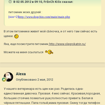
В 02.05.2012 в 09:10, FrEnCh KiSs сказал:
питомник моих друзей :
[size=2
]http://www.dogchin.com/main/main.php
В этом питомнике живет мой сЫночка, и от него там сейчас есть
щенки.
Яна, еще посмотрите питомник
http://www.olegrokatrin.ru/
Можете на меня ссылаться
Alexa
Опубликовано
2 мая, 2012
У нашего ветеринара есть щен как раз. Родилась одна-
единственная девочка. Пуховая. 4 мес сейчас. Красивая,породная,
большие стоячие лохматые уши,полностью привита. Белая в
чёрные пятнышки. Папа голый,мама пуховая. Скину тогда телефон