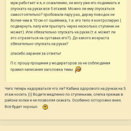
муж работает и я, к сожалению, не могу уже его поднимать и
спускать на руках все 5 этажей. Можно ли ему спускаться
самостоятельно? пробовали пару раз, держу поводок не
более чем в 10 см от ошейника, т.е. его тело я контролирую (
подвернуть лапу или прыгнуть через несколько ступенек не
может). Или обязательно спускать на руках (т.е. может ли
это отразиться на суставах его?). До какого возраста
обязательно спускать на руках?
спасибо заранее за ответы!
П.с. прошу прощения у модераторов за не соблюдения
правил написания заголовка темы
Чего теперь надорваться что ли? Кабана здорового на ручках на 5
этаж носить ))) Водите медленно по ступенькам, слегка прижав в
районе холки и не позволяя скакать. Особенно осторожно вниз.
Всё будет хорошо