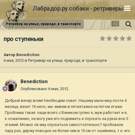
Лабрадор.ру собаки - ретриверы
Ретривер на улице, природе, в транспорте
про ступеньки
Автор
Benediction
6 мая, 2012
в
Ретривер на улице, природе, в транспорте
Benediction
Опубликовано
6 мая, 2012
Добрый вечер всем! Необходим совет. Нашему мальчику почти 4
месяца, весит 16 кило, мы живем в пятиэтажке на пятом этаже.
Проблема такая: чаще всего с Беником гуляю я, муж работает и я,
к сожалению, не могу уже его поднимать и спускать на руках все 5
этажей. Можно ли ему спускаться самостоятельно? пробовали
пару раз, держу поводок не более чем в 10 см от ошейника, т.е. его