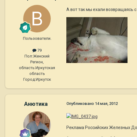
А вот так мы ехали возвращаясь с 
Пользователи.
79
Пол:
Женский
Регион,
область:
Иркутская
область
Город:
Иркутск
Анютика
Опубликовано
14 мая, 2012
Реклама Российских Железных До