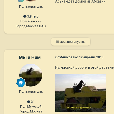
Аська едет домой из Абхазии.
Пользователи.
3,8 тыс
Пол:
Женский
Город:
Москва ВАО
10 месяцев спустя...
Мы и Ням
Опубликовано
12 апреля, 2013
Ну, никакой дороги в этой деревне
Пользователи.
31
Пол:
Мужской
Город:
Москва