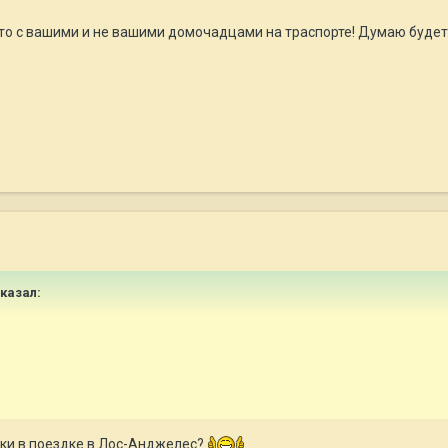
о с вашими и не вашими домочадцами на траспорте! Думаю будет
сказал:
аки в поездке в Лос-Анджелес?