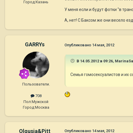
Город:
Казань
У меня если и будут фотки "в тран
А, нет! С Баксом же они весело ездя
GARRYs
Опубликовано
14 мая, 2012
В 14.05.2012 в 09:26, MarinaSa
Семья гомосексуалистов и их 
Пользователи.
708
Пол:
Мужской
Город:
Москва
Olgusia&Pitt
Опубликовано
14 мая, 2012