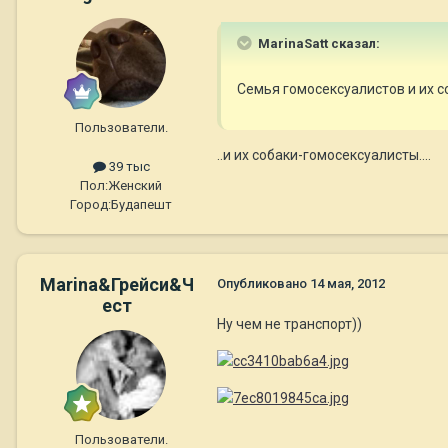
MarinaSatt сказал:
Семья гомосексуалистов и их с
Пользователи.
..и их собаки-гомосексуалисты....
39 тыс
Пол:
Женский
Город:
Будапешт
Marina&Грейси&Ч
Опубликовано
14 мая, 2012
ест
Ну чем не транспорт))
Пользователи.