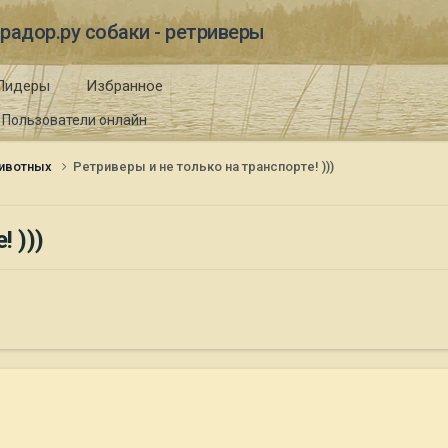
радор.ру собаки - ретриверы
Лидеры
Избранное
Пользователи онлайн
ивотных
Ретриверы и не только на транспорте! )))
 )))