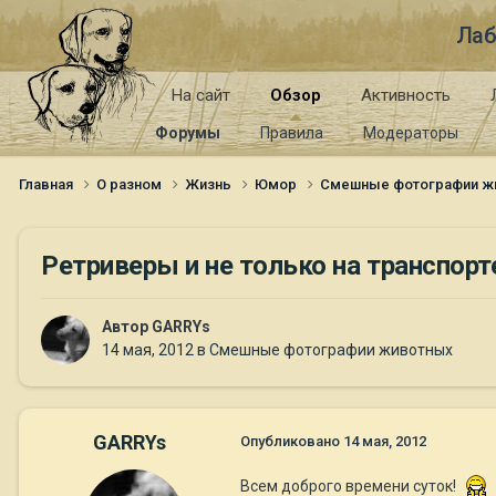
Лаб
На сайт
Обзор
Активность
Форумы
Правила
Модераторы
Главная
О разном
Жизнь
Юмор
Смешные фотографии ж
Ретриверы и не только на транспорте!
Автор
GARRYs
14 мая, 2012
в
Смешные фотографии животных
GARRYs
Опубликовано
14 мая, 2012
Всем доброго времени суток!