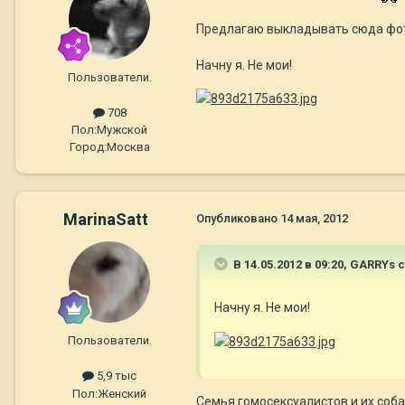
Предлагаю выкладывать сюда фот
Начну я. Не мои!
Пользователи.
708
Пол:
Мужской
Город:
Москва
MarinaSatt
Опубликовано
14 мая, 2012
В 14.05.2012 в 09:20, GARRYs 
Начну я. Не мои!
Пользователи.
5,9 тыс
Пол:
Женский
Семья гомосексуалистов и их соб