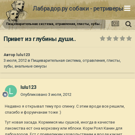
Лабрадор.ру собаки - ретриверы
Пищеварительная система, отравления, глисты, зубы, анальные синусы
Привет из глубины души..
Автор
lulu123
3 июля, 2012
в
Пищеварительная система, отравления, глисты,
зубы, анальные синусы
lulu123
Опубликовано
3 июля, 2012
Недавно я открывал тему про спинку. С этим вроде все решили,
спасибо и форумчанам тоже :)
Тут новая засада. Кормимся мы сушкой, иногда в качестве
лакомства ест она морковку или яблоки. Корм Роял Канин для
лабрадоров. Ест с превеликим удовольствием и вроде какает