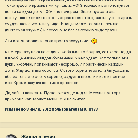
тоже чудесно красивыми кучками.. НО! Зловеще и вонюче пукает
почти каждый день... Обычно вечером.. Знаю, пускала она
шептунчиков своих несколько раз после того, как какую-то дрянь
умудрялась съесть на улице.. Иногда может слопать землю
(пытаемся отучить) и есессно не без закусок в виде травы.
Эти вот зловония иногда просто жууууткие
К ветеринару пока не ездили. Собанька-то бодрая, ест хорошо, да
и вообще никаких видов болезненных не подает. Вот только эти
пуки.. Уж очень попахивают нехорошо. И практически каждый
день. Жду дельных советов. С этого корма не хотели бы уходить,
ибо ест она его очень хорошо, радует и шерсть и кал и все все
все. Кроме пахучих ночных сюрпризов...
Да, забыл написать. Пукает через день-два. Месяца полтора
примерно как. Может меньше. Я не считал..
Изменено
3 июля, 2012
пользователем lulu123
Жанна и песы