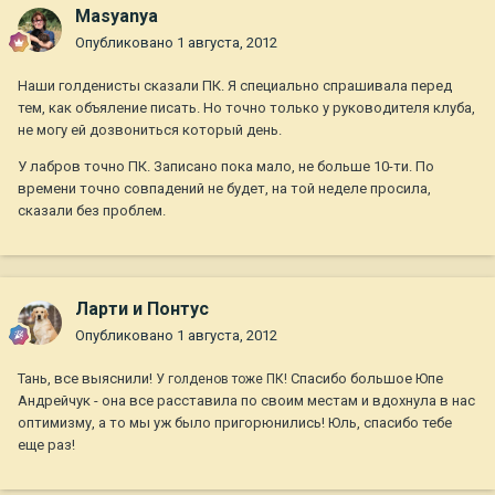
Masyanya
Опубликовано
1 августа, 2012
Наши голденисты сказали ПК. Я специально спрашивала перед
тем, как объяление писать. Но точно только у руководителя клуба,
не могу ей дозвониться который день.
У лабров точно ПК. Записано пока мало, не больше 10-ти. По
времени точно совпадений не будет, на той неделе просила,
сказали без проблем.
Ларти и Понтус
Опубликовано
1 августа, 2012
Тань, все выяснили!
Спасибо большое Юпе
У голденов тоже ПК!
Андрейчук - она все расставила по своим местам и вдохнула в нас
оптимизму, а то мы уж было пригорюнились! Юль, спасибо тебе
еще раз!