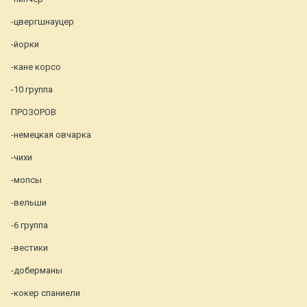
-цвергшнауцер
-йорки
-кане корсо
-10 группа
ПРОЗОРОВ
-немецкая овчарка
-чихи
-мопсы
-вельши
-6 группа
-вестики
-доберманы
-кокер спаниели