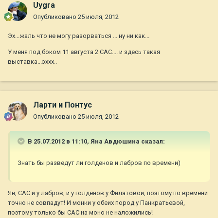
Uygra
Опубликовано
25 июля, 2012
Эх...жаль что не могу разорваться ... ну ни как...
У меня под боком 11 августа 2 САС.... и здесь такая
выставка...эххх..
Ларти и Понтус
Опубликовано
25 июля, 2012
В 25.07.2012 в 11:10, Яна Авдюшина сказал:
Знать бы разведут ли голденов и лабров по времени)
Ян, САС и у лабров, и у голденов у Филатовой, поэтому по времени
точно не совпадут! И монки у обеих пород у Панкратьевой,
поэтому только бы САС на моно не наложились!