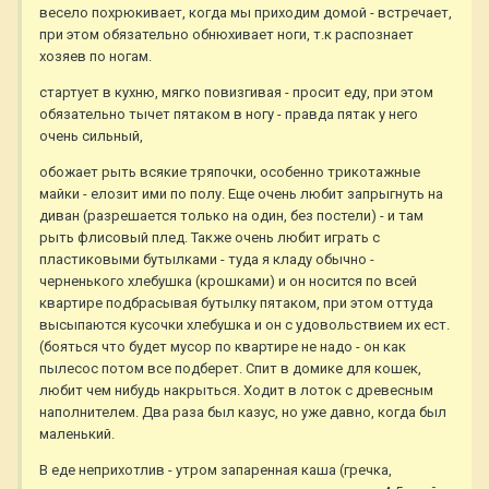
весело похрюкивает, когда мы приходим домой - встречает,
при этом обязательно обнюхивает ноги, т.к распознает
хозяев по ногам.
стартует в кухню, мягко повизгивая - просит еду, при этом
обязательно тычет пятаком в ногу - правда пятак у него
очень сильный,
обожает рыть всякие тряпочки, особенно трикотажные
майки - елозит ими по полу. Еще очень любит запрыгнуть на
диван (разрешается только на один, без постели) - и там
рыть флисовый плед. Также очень любит играть с
пластиковыми бутылками - туда я кладу обычно -
черненького хлебушка (крошками) и он носится по всей
квартире подбрасывая бутылку пятаком, при этом оттуда
высыпаются кусочки хлебушка и он с удовольствием их ест.
(бояться что будет мусор по квартире не надо - он как
пылесос потом все подберет. Спит в домике для кошек,
любит чем нибудь накрыться. Ходит в лоток с древесным
наполнителем. Два раза был казус, но уже давно, когда был
маленький.
В еде неприхотлив - утром запаренная каша (гречка,