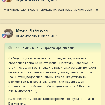
Опубликовано
11 июля, 2012
Могу предложить свою передержку, если квартиру не громит:)))
Мусия_Лаймусия
Опубликовано
11 июля, 2012
В 11.07.2012 в 07:36, Просто Ира сказал:
Он будет под неусыпным контролем, его ведь никто в
свободное плаванье не отпустит... Цветочки, наверное, не
стоит позволять есть - вдруг отравится. Я сегодня вечером
поговорю со своими домашними. Думаю, они будут только
"за". Наташ, подробнее напиши, как за ним ухаживать,
распорядок дня, кормления...Всё-таки, наверное, он
отличается от собачьего...Как и где ночью спит? Всё это
очень интересно... :)
P.S.А цветочки и собаки мои не против пооткусывать - да и
Бог с ними...