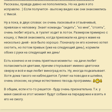
Рассказы, правда давно не пополнялись. Но на днях я это
исправлю. :) Если получится - выложу видео как они знакомились
с Умкой.
Ну а пока, в двух словах: он очень ласковый и отзывчивый,
привязан к человеку. Знает команды "сидеть", "ко мне", "стоять",
очень любит играть, в туалет ходит в лоток. Размером примерно с
кошку, с Умкой знакомила, когда приезжали на дачу к маме на
несколько дней - все было хорошо. Поначалу он его конечно хотел
охотить, но потом привык (уже на следующий день), кормили
обоих с руки на следующий же день!
Есть конечно и не очень приятные моменты - на даче любит
полакомиться цветами, причем откусывает именно цветочки
сверху и всё и еще любит виноград есть. Ну, иногда подкапывает.
Хотя дома такого не наблюдается. Гуляет на поводке и шлейке,
очень спокоен, на улице естественно гвоздь программы.
В общем, если кто-то решится - буду очень признательна. Т.к. у
меня самой на этот момент будут собаки на передержке и взять я
его не смогу.