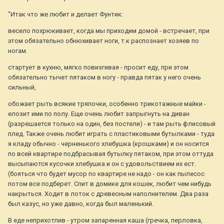
"Итак что же любит и делает Фунтик:
весело похрюкивает, когда мы приходим домой - встречает, при
этом обязательно обнюхивает ноги, т.к распознает хозяев по
ногам.
стартует в кухню, мягко повизгивая - просит еду, при этом
обязательно тычет пятаком в ногу - правда пятак у него очень
сильный,
обожает рыть всякие тряпочки, особенно трикотажные майки -
елозит ими по полу. Еще очень любит запрыгнуть на диван
(разрешается только на один, без постели) - и там рыть флисовый
плед. Также очень любит играть с пластиковыми бутылками - туда
я кладу обычно - черненького хлебушка (крошками) и он носится
по всей квартире подбрасывая бутылку пятаком, при этом оттуда
высыпаются кусочки хлебушка и он с удовольствием их ест.
(бояться что будет мусор по квартире не надо - он как пылесос
потом все подберет. Спит в домике для кошек, любит чем нибудь
накрыться. Ходит в лоток с древесным наполнителем. Два раза
был казус, но уже давно, когда был маленький.
В еде неприхотлив - утром запаренная каша (гречка, перловка,