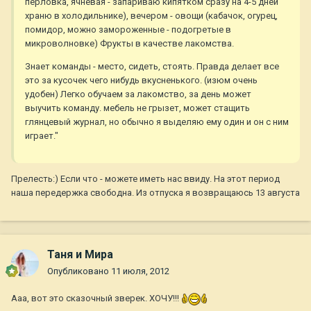
перловка, ячневая - запариваю кипятком сразу на 4-5 дней
храню в холодильнике), вечером - овощи (кабачок, огурец,
помидор, можно замороженные - подогретые в
микроволновке) Фрукты в качестве лакомства.
Знает команды - место, сидеть, стоять. Правда делает все
это за кусочек чего нибудь вкусненького. (изюм очень
удобен) Легко обучаем за лакомство, за день может
выучить команду. мебель не грызет, может стащить
глянцевый журнал, но обычно я выделяю ему один и он с ним
играет."
Прелесть:) Если что - можете иметь нас ввиду. На этот период
наша передержка свободна. Из отпуска я возвращаюсь 13 августа
Таня и Мира
Опубликовано
11 июля, 2012
Ааа, вот это сказочный зверек. ХОЧУ!!!