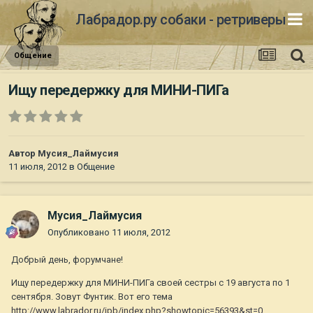
Лабрадор.ру собаки - ретриверы
Общение
Ищу передержку для МИНИ-ПИГа
Автор
Мусия_Лаймусия
11 июля, 2012
в
Общение
Мусия_Лаймусия
Опубликовано
11 июля, 2012
Добрый день, форумчане!
Ищу передержку для МИНИ-ПИГа своей сестры с 19 августа по 1
сентября. Зовут Фунтик. Вот его тема
http://www.labrador.ru/ipb/index.php?showtopic=56393&st=0