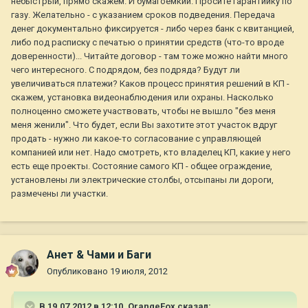
небыстрый, прямо скажем. И бумагоемкий. Просите гарантийку по
газу. Желательно - с указанием сроков подведения. Передача
денег документально фиксируется - либо через банк с квитанцией,
либо под расписку с печатью о принятии средств (что-то вроде
доверенности)... Читайте договор - там тоже можно найти много
чего интересного. С подрядом, без подряда? Будут ли
увеличиваться платежи? Каков процесс принятия решений в КП -
скажем, установка видеонаблюдения или охраны. Насколько
полноценно сможете участвовать, чтобы не вышло "без меня
меня женили". Что будет, если Вы захотите этот участок вдруг
продать - нужно ли какое-то согласование с управляющей
компанией или нет. Надо смотреть, кто владелец КП, какие у него
есть еще проекты. Состояние самого КП - общее ограждение,
установлены ли электрические столбы, отсыпаны ли дороги,
размечены ли участки.
Анет & Чами и Баги
Опубликовано
19 июля, 2012
В 19.07.2012 в 12:10, OrangeFox сказал: