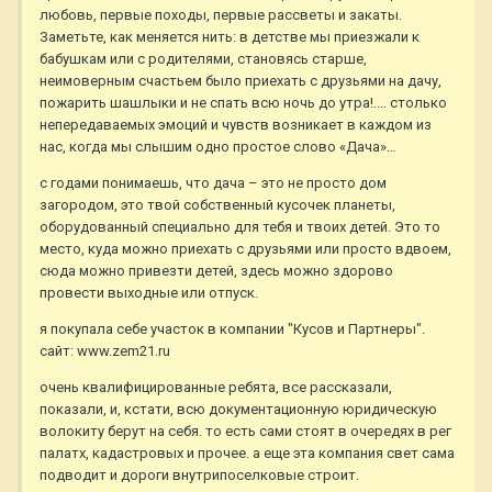
любовь, первые походы, первые рассветы и закаты.
Заметьте, как меняется нить: в детстве мы приезжали к
бабушкам или с родителями, становясь старше,
неимоверным счастьем было приехать с друзьями на дачу,
пожарить шашлыки и не спать всю ночь до утра!.... столько
непередаваемых эмоций и чувств возникает в каждом из
нас, когда мы слышим одно простое слово «Дача»…
с годами понимаешь, что дача – это не просто дом
загородом, это твой собственный кусочек планеты,
оборудованный специально для тебя и твоих детей. Это то
место, куда можно приехать с друзьями или просто вдвоем,
сюда можно привезти детей, здесь можно здорово
провести выходные или отпуск.
я покупала себе участок в компании "Кусов и Партнеры".
сайт: www.zem21.ru
очень квалифицированные ребята, все рассказали,
показали, и, кстати, всю документационную юридическую
волокиту берут на себя. то есть сами стоят в очередях в рег
палатх, кадастровых и прочее. а еще эта компания свет сама
подводит и дороги внутрипоселковые строит.