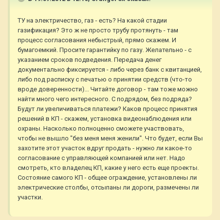
ТУ на электричество, газ - есть? На какой стадии
газификация? Это ж не просто трубу протянуть - там
процесс согласования небыстрый, прямо скажем. И
бумагоемкий. Просите гарантийку по газу. Желательно - с
указанием сроков подведения. Передача денег
документально фиксируется - либо через банк с квитанцией,
либо под расписку с печатью о принятии средств (что-то
вроде доверенности)... Читайте договор - там тоже можно
найти много чего интересного. С подрядом, без подряда?
Будут ли увеличиваться платежи? Каков процесс принятия
решений в КП - скажем, установка видеонаблюдения или
охраны. Насколько полноценно сможете участвовать,
чтобы не вышло "без меня меня женили". Что будет, если Вы
захотите этот участок вдруг продать - нужно ли какое-то
согласование с управляющей компанией или нет. Надо
смотреть, кто владелец КП, какие у него есть еще проекты.
Состояние самого КП - общее ограждение, установлены ли
электрические столбы, отсыпаны ли дороги, размечены ли
участки.