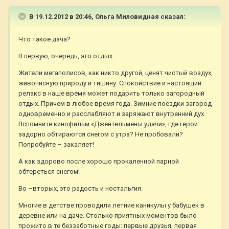
В 19.12.2012 в 20:46, Ольга Миловидная сказал:
Что такое дача?
В первую, очередь, это отдых.
Жители мегаполисов, как никто другой, ценят чистый воздух,
живописную природу и тишину. Спокойствие и настоящий
релакс в наше время может подарить только загородный
отдых. Причем в любое время года. Зимние поездки загород
одновременно и расслабляют и заряжают внутренний дух.
Вспомните кинофильм «Джентельмены удачи», где герои
задорно обтираются снегом с утра? Не пробовали?
Попробуйте – закаляет!
А как здорово после хорошо прокаленной парной
обтереться снегом!
Во –вторых, это радость и ностальгия.
Многие в детстве проводили летние каникулы у бабушек в
деревне или на даче. Столько приятных моментов было
прожито в те беззаботные годы: первые друзья, первая