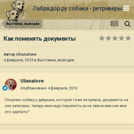
Лабрадор.ру собаки - ретриверы
Выставки, выводки
Как поменять документы
Автор
Ulianalove
4 февраля, 2013
в
Выставки, выводки
Ulianalove
Опубликовано
4 февраля, 2013
Покупаю собаку у девушки, которая тоже ее купила, документы на
нее записаны. теперь мне надо переписть их на сввое имя как мне
это сделать?