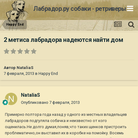
Лабрадор.ру собаки - ретриверы
Happy End
2 метиса лабрадора надеются найти дом
Автор
NataliaS
7 февраля, 2013
в
Happy End
NataliaS
Опубликовано
7 февраля, 2013
Примерно полтора года назад у одного из местных владельцев
лабрадоров подгуляла собачка и неизвестно от кого
ощенилась.Не долго думая,поняв,что таких щенков пристроить
проблематично,он выставил их в коробке на помойку. Восемь