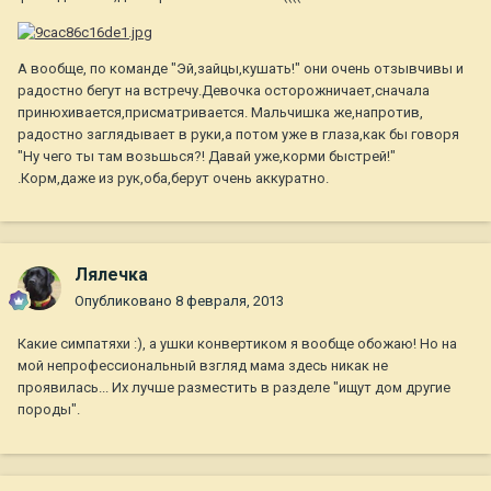
А вообще, по команде "Эй,зайцы,кушать!" они очень отзывчивы и
радостно бегут на встречу.Девочка осторожничает,сначала
принюхивается,присматривается. Мальчишка же,напротив,
радостно заглядывает в руки,а потом уже в глаза,как бы говоря
"Ну чего ты там возьшься?! Давай уже,корми быстрей!"
.Корм,даже из рук,оба,берут очень аккуратно.
Лялечка
Опубликовано
8 февраля, 2013
Какие симпатяхи :), а ушки конвертиком я вообще обожаю! Но на
мой непрофессиональный взгляд мама здесь никак не
проявилась... Их лучше разместить в разделе "ищут дом другие
породы".