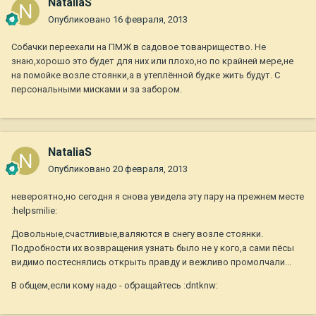
NataliaS
Опубликовано
16 февраля, 2013
Собачки переехали на ПМЖ в садовое тованрищество. Не
знаю,хорошо это будет для них или плохо,но по крайней мере,не
на помойке возле стоянки,а в утеплённой будке жить будут. С
персональными мисками и за забором.
NataliaS
Опубликовано
20 февраля, 2013
невероятно,но сегодня я снова увидела эту пару на прежнем месте
:helpsmilie:
Довольные,счастливые,валяются в снегу возле стоянки.
Подробности их возвращения узнать было не у кого,а сами пёсы
видимо постеснялись открыть правду и вежливо промолчали...
В общем,если кому надо - обращайтесь :dntknw: