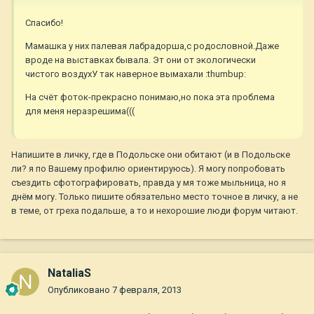
Спасибо!
Мамашка у них палевая лабрадорша,с родословной.Даже
вроде на выставках бывала. Эт они от экологически
чистого воздухУ так наверное вымахали :thumbup:
На счёт фоток-прекрасно понимаю,но пока эта проблема
для меня неразрешима(((
Напишите в личку, где в Подольске они обитают (и в Подольске
ли? я по Вашему профилю ориентируюсь). Я могу попробовать
съездить сфотографировать, правда у мя тоже мыльница, но я
днём могу. Только пишите обязательно место точное в личку, а не
в теме, от греха подальше, а то и нехорошие люди форум читают.
NataliaS
Опубликовано
7 февраля, 2013