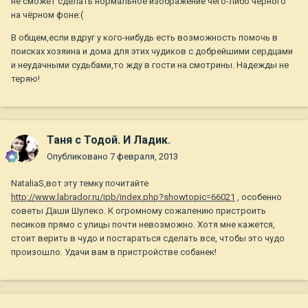
не сможет сделать нормальное изображение чего-либо чёрного
на чёрном фоне:(
В общем,если вдруг у кого-нибудь есть возможность помочь в
поисках хозяина и дома для этих чудиков с добрейшими сердцами
и неудачными судьбами,то жду в гости на смотрины. Надежды не
теряю!
Таня с Тодой. И Ладик.
Опубликовано
7 февраля, 2013
NataliaS,вот эту темку почитайте
http://www.labrador.ru/ipb/index.php?showtopic=66021
, особенно
советы Даши Шулеко. К огромному сожалению пристроить
песиков прямо с улицы почти невозможно. Хотя мне кажется,
стоит верить в чудо и постараться сделать все, чтобы это чудо
произошло. Удачи вам в пристройстве собанек!