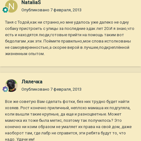
NataliaS
Опубликовано
7 февраля, 2013
Таня с Тодой,как ни странно,но мне удалось уже далеко не одну
собаку пристроить с улицы за последние эдак лет 20.И я знаю,что
есть и находятся люди,готовые прийти на помощь таким вот
бедолагам ,как эти. Поймите правильно,мои слова истолкованы
не самоуверенностью,а скорее верой в лучшее,подкреплённой
жизненным опытом.
Лялечка
Опубликовано
7 февраля, 2013
Все же советую Вам сделать фотки, без них трудно будет найти
хозяев. Рост конечно приличный, неплохо мамаша их подгуляла,
коли вышли такие крупные, да еще и разноцветные. Может
мамочка их тоже была метис, поэтому так получилось? Это
конечно ни коим образом не умаляет их права на свой дом, даже
наоборот там, где лабр не справится, эти ребята будут то, что
надо. Удачи им!