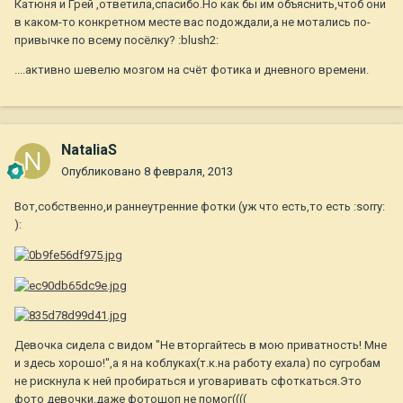
Катюня и Грей ,ответила,спасибо.Но как бы им объяснить,чтоб они
в каком-то конкретном месте вас подождали,а не мотались по-
привычке по всему посёлку? :blush2:
....активно шевелю мозгом на счёт фотика и дневного времени.
NataliaS
Опубликовано
8 февраля, 2013
Вот,собственно,и раннеутренние фотки (уж что есть,то есть :sorry:
):
Девочка сидела с видом "Не вторгайтесь в мою приватность! Мне
и здесь хорошо!",а я на коблуках(т.к.на работу ехала) по сугробам
не рискнула к ней пробираться и уговаривать сфоткаться.Это
фото девочки,даже фотошоп не помог((((