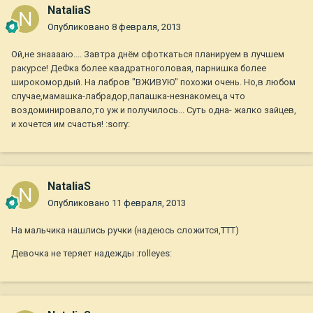
NataliaS
Опубликовано
8 февраля, 2013
Ой,не знааааю.... Завтра днём сфоткаться планируем в лучшем
ракурсе! ДеФка более квадратноголовая, парнишка более
широкомордый. На лабров "ВЖИВУЮ" похожи очень. Но,в любом
случае,мамашка-лабрадор,папашка-незнакомец,а что
воздоминировало,то уж и получилось... Суть одна- жалко зайцев,
и хочется им счастья! :sorry:
NataliaS
Опубликовано
11 февраля, 2013
На мальчика нашлись ручки (надеюсь сложится,ТТТ)
Девочка не теряет надежды :rolleyes: