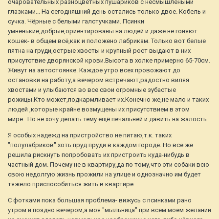
очаровательных разноцветных пушариков с несмышлёными
глазками... На сегодняшний день остались только двое. Кобель и
сучка. Чёрные с белыми галстучками. Псинки
умненькие,добрые,ориентированы на людей и даже не гоняют
кошек- в общем всё,как и положено лабрикам. Только вот белые
пятна на груди,острые хвосты и крупный рост выдают в них
присутствие дворянской крови.Высота в холке примерно 65-70см.
Живут на автостоянке. Каждое утро всех провожают до
остановки на работу,а вечером встречают,радостно виляя
хвостами и улыбаются во все свои огромные зубастые
рожицы.Кто может,подкармливает их.Конечно же,не мало и таких
людей ,которые крайне возмущены их присутствием в этом
мире...Но не хочу делать тему ещё печальней и давить на жалость.
Я особых надежд на пристройство не питаю,т.к. таких
"полулабриков" хоть пруд пруди в каждом городе. Но всё же
решила рискнуть попробовать их пристроить куда-нибудь в
частный дом. Почему не в квартиру,да по тому,что эти собаки всю
свою недолгую жизнь прожили на улице и однозначно им будет
тяжело приспособиться жить в квартире.
С фотками пока большая проблема- вижусь с псинками рано
утром и поздно вечером,а моя "мыльница" при всём моём желании