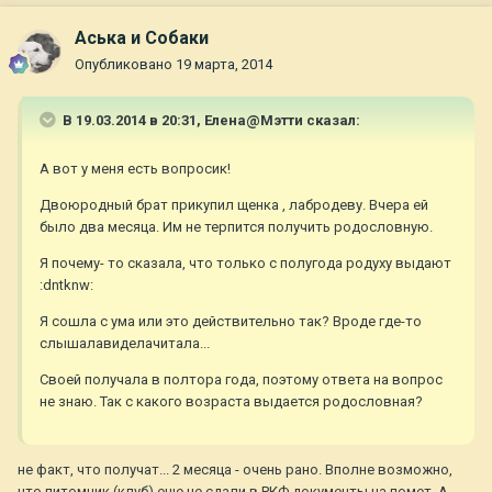
Аська и Собаки
Опубликовано
19 марта, 2014
В 19.03.2014 в 20:31, Елена@Мэтти сказал:
А вот у меня есть вопросик!
Двоюродный брат прикупил щенка , лабродеву. Вчера ей
было два месяца. Им не терпится получить родословную.
Я почему- то сказала, что только с полугода родуху выдают
:dntknw:
Я сошла с ума или это действительно так? Вроде где-то
слышалавиделачитала...
Своей получала в полтора года, поэтому ответа на вопрос
не знаю. Так с какого возраста выдается родословная?
не факт, что получат... 2 месяца - очень рано. Вполне возможно,
что питомник (клуб) еще не сдали в РКФ документы на помет. А