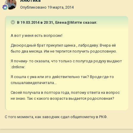
Анютика
Опубликовано
19 марта, 2014
В 19.03.2014 в 20:31, Елена@Мэтти сказал:
А вот у меня есть вопросик!
Двоюродный брат прикупил щенка , лабродеву. Вчера ей
было два месяца. Им не терпится получить родословную.
Я почему- то сказала, что только с полугода родуху выдают
:dntknw:
Я сошла с ума или это действительно так? Вроде где-то
слышалавиделачитала...
Своей получала в полтора года, поэтому ответа на вопрос
не знаю. Так с какого возраста выдается родословная?
С того момента, как заводчик сдал общепометку в РКФ.