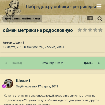
Лабрадор.ру собаки - ретриверы
Документы, клейма, чипы
обмен метрики на родословную
Автор
Шелли1
17 марта, 2013
в
Документы, клейма, чипы
НАЗАД
Страница 1 из 2
ДАЛЕЕ
Шелли1
Опубликовано
17 марта, 2013
Хотела уточнить у знающих людей: всем ли меняют метрику на
родословную? Нужно ли для обмена одного документа на другой
ехать в РКФ вместе со щенком?