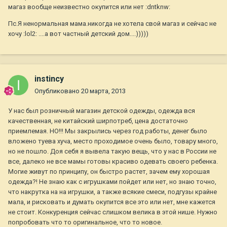
магаз вообще неизвестно окупится или нет :dntknw:
Пс.Я ненормальная мама.никогда не хотела свой магаз и сейчас не
хочу :lol2: ....а вот частный детский дом....)))))
instincy
Опубликовано
20 марта, 2013
У нас был розничный магазин детской одежды, одежда вся
качественная, не китайский ширпотреб, цена достаточно
приемлемая. НО!!! Мы закрылись через год работы, денег было
вложено туева хуча, место проходимое очень было, товару много,
но не пошло. Доя себя я вывела такую вещь, что у нас в России не
все, далеко не все мамы готовы красиво одевать своего ребенка.
Могие живут по принципу, он быстро растет, зачем ему хорошая
одежда?! Не знаю как с игрушками пойдет или нет, но знаю точно,
что накрутка на на игрушки, а также всякие смеси, подгузы крайне
мала, и рисковать и думать окупится все это или нет, мне кажется
не стоит. Конкуренция сейчас слишком велика в этой нише. Нужно
попробовать что то оригинальное, что то новое.