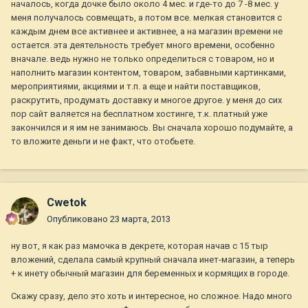
началось, когда дочке было около 4 мес. и где-то до 7 -8 мес. у
меня получалось совмещать, а потом все. мелкая становится с
каждым днем все активнее и активнее, а на магазин времени не
остается. эта деятельность требует много времени, особенно
вначале. ведь нужно не только определиться с товаром, но и
наполнить магазин контентом, товаром, забавными картинками,
мероприятиями, акциями и т.п. а еще и найти поставщиков,
раскрутить, продумать доставку и многое другое. у меня до сих
пор сайт валяется на бесплатном хостинге, т.к. платный уже
закончился и я им не занимаюсь. Вы сначала хорошо подумайте, а
то вложите деньги и не факт, что отобьете.
Cwetok
Опубликовано
23 марта, 2013
ну вот, я как раз мамочка в декрете, которая начав с 15 тыр
вложений, сделала самый крупный сначала инет-магазин, а теперь
+ к инету обычный магазин для беременных и кормящих в городе.
Скажу сразу, дело это хоть и интересное, но сложное. Надо много