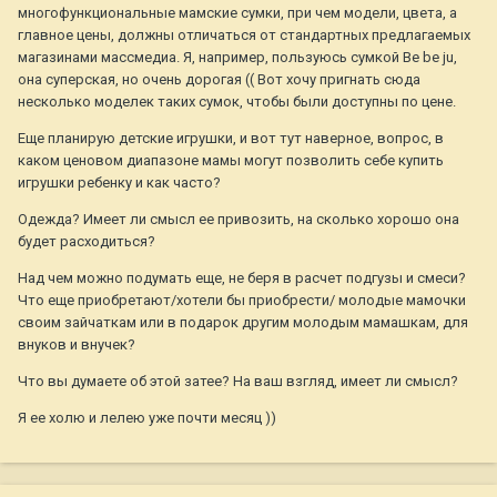
многофункциональные мамские сумки, при чем модели, цвета, а
главное цены, должны отличаться от стандартных предлагаемых
магазинами массмедиа. Я, например, пользуюсь сумкой Be be ju,
она суперская, но очень дорогая (( Вот хочу пригнать сюда
несколько моделек таких сумок, чтобы были доступны по цене.
Еще планирую детские игрушки, и вот тут наверное, вопрос, в
каком ценовом диапазоне мамы могут позволить себе купить
игрушки ребенку и как часто?
Одежда? Имеет ли смысл ее привозить, на сколько хорошо она
будет расходиться?
Над чем можно подумать еще, не беря в расчет подгузы и смеси?
Что еще приобретают/хотели бы приобрести/ молодые мамочки
своим зайчаткам или в подарок другим молодым мамашкам, для
внуков и внучек?
Что вы думаете об этой затее? На ваш взгляд, имеет ли смысл?
Я ее холю и лелею уже почти месяц ))