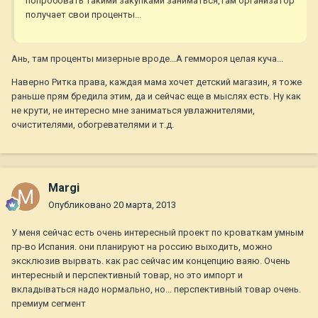
попробовать такими закупками заниматься,там организатор
получает свои проценты...
Ань, там проценты мизерные вроде...А геммороя целая куча...
Наверно Ритка права, каждая мама хочет детский магазин, я тоже
раньше прям бредила этим, да и сейчас еще в мыслях есть. Ну как
не крути, не интересно мне заниматься увлажнителями,
очистителями, обогревателями и т.д.
Margi
Опубликовано
20 марта, 2013
У меня сейчас есть очень интересный проект по кроваткам умным
пр-во Испания. они планируют на россию выходить, можно
эксклюзив вырвать. как рас сейчас им концепцию ваяю. Очень
интересный и перспективный товар, но это импорт и
вкладываться надо нормально, но... перспективный товар очень.
премиум сегмент