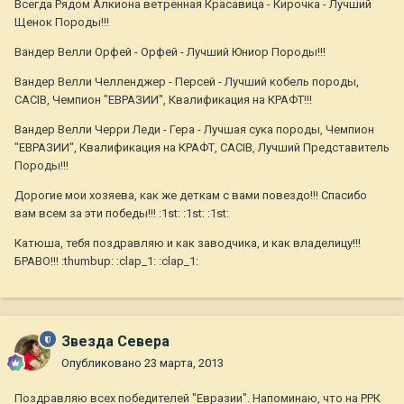
Всегда Рядом Алкиона ветренная Красавица - Кирочка - Лучший
Щенок Породы!!!
Вандер Велли Орфей - Орфей - Лучший Юниор Породы!!!
Вандер Велли Челленджер - Персей - Лучший кобель породы,
CACIB, Чемпион "ЕВРАЗИИ", Квалификация на КРАФТ!!!
Вандер Велли Черри Леди - Гера - Лучшая сука породы, Чемпион
"ЕВРАЗИИ", Квалификация на КРАФТ, CACIB, Лучший Представитель
Породы!!!
Дорогие мои хозяева, как же деткам с вами повездо!!! Спасибо
вам всем за эти победы!!! :1st: :1st: :1st:
Катюша, тебя поздравляю и как заводчика, и как владелицу!!!
БРАВО!!! :thumbup: :clap_1: :clap_1:
Звезда Севера
Опубликовано
23 марта, 2013
Поздравляю всех победителей "Евразии". Напоминаю, что на РРК