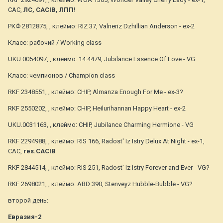
CAC,
ЛС, CACIB, ЛПП
!
РКФ 2812875, , клеймо: RIZ 37, Valneriz Dzhillian Anderson - ex-2
Класс: рабочий / Working class
UKU.0054097, , клеймо: 14.4479, Jubilance Essence Of Love - VG
Класс: чемпионов / Champion class
RKF 2348551, , клеймо: CHIP, Almanza Enough For Me - ex-3?
RKF 2550202, , клеймо: CHIP, Heilurihannan Happy Heart - ex-2
UKU.0031163, , клеймо: CHIP, Jubilance Charming Hermione - VG
RKF 2294988, , клеймо: RIS 166, Radost' Iz Istry Delux At Night - ex-1,
CAC,
res.CACIB
RKF 2844514, , клеймо: RIS 251, Radost' Iz Istry Forever and Ever - VG?
RKF 2698021, , клеймо: ABD 390, Stenveyz Hubble-Bubble - VG?
второй день:
Евразия-2