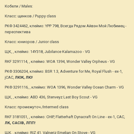
Кобели / Males:
Класс: щенков / Puppy class
РКФ 3424462, клеймо: YPP 798, Всегда Рядом Айвэн Мой Любимец -
переспектива
Класс: юниоров / Junior class
ЩК, , клеймо: 14Y318, Jubilance Kalamazoo - VG
RKF 3291114, , клеймо: WOA 1394, Wonder Valley Orpheus - VG
РКФ 3306204, клеймо: BSR 1.3, Adventure for Me, Royal Flush - ex-1,
jCAC,
ЛЮК, ЛЮ
!
РКФ 3291116, , клеймо: WOA 1396, Wonder Valley Ocean Charm - VG
ЩК, , клеймо: ABD 436, Stenveyz Last Boy Scout - VG
Класс: промежуточ./Intermed class
RKF 3181051, , клеймо: CHIP, Flatterhaft Dynacraft On Line - ex-1, CAC,
ЛК, CACIB, ЛПП
!
ЩК, , клеймо: RIZ 41, Valneriz Emelian On Stove - VG