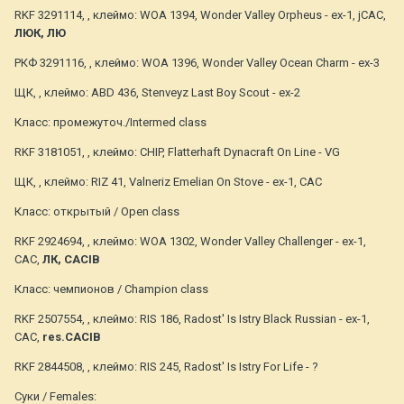
RKF 3291114, , клеймо: WOA 1394, Wonder Valley Orpheus - ex-1, jCAC,
ЛЮК, ЛЮ
РКФ 3291116, , клеймо: WOA 1396, Wonder Valley Ocean Charm - ex-3
ЩК, , клеймо: ABD 436, Stenveyz Last Boy Scout - ex-2
Класс: промежуточ./Intermed class
RKF 3181051, , клеймо: CHIP, Flatterhaft Dynacraft On Line - VG
ЩК, , клеймо: RIZ 41, Valneriz Emelian On Stove - ex-1, CAC
Класс: открытый / Open class
RKF 2924694, , клеймо: WOA 1302, Wonder Valley Challenger - ex-1,
CAC,
ЛК, CACIB
Класс: чемпионов / Champion class
RKF 2507554, , клеймо: RIS 186, Radost' Is Istry Black Russian - ex-1,
CAC,
res.CACIB
RKF 2844508, , клеймо: RIS 245, Radost' Is Istry For Life - ?
Суки / Females: