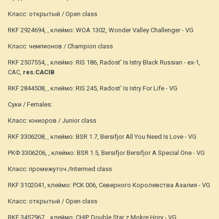
Класс: открытый / Open class
RKF 2924694, , клеймо: WOA 1302, Wonder Valley Challenger - VG
Класс: чемпионов / Champion class
RKF 2507554, , клеймо: RIS 186, Radost' Is Istry Black Russian - ex-1,
CAC,
res.CACIB
RKF 2844508, , клеймо: RIS 245, Radost' Is Istry For Life - VG
Суки / Females:
Класс: юниоров / Junior class
RKF 3306208, , клеймо: BSR 1.7, Bersifjor All You Need Is Love - VG
РКФ 3306206, , клеймо: BSR 1.5, Bersifjor Bersifjor A Special One - VG
Класс: промежуточ./Intermed class
RKF 3102041, клеймо: PCK 006, Северного Королевства Азалия - VG
Класс: открытый / Open class
RKF 3457967, , клеймо: CHIP, Double Star z Mokre Hory - VG