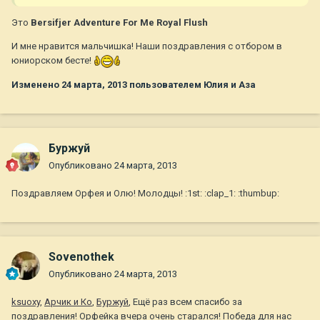
Это
Вersifjer Adventure For Me Royal Flush
И мне нравится мальчишка! Наши поздравления с отбором в
юниорском бесте!
Изменено
24 марта, 2013
пользователем Юлия и Аза
Буржуй
Опубликовано
24 марта, 2013
Поздравляем Орфея и Олю! Молодцы! :1st: :clap_1: :thumbup:
Sovenothek
Опубликовано
24 марта, 2013
ksuoxy
,
Арчик и Ко
,
Буржуй
, Ещё раз всем спасибо за
поздравления! Орфейка вчера очень старался! Победа для нас