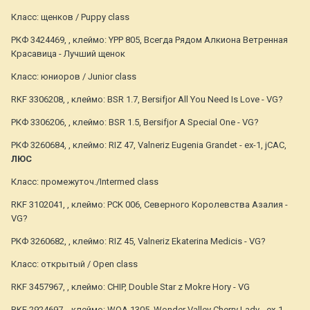
Класс: щенков / Puppy class
РКФ 3424469, , клеймо: YPP 805, Всегда Рядом Алкиона Ветренная
Красавица - Лучший щенок
Класс: юниоров / Junior class
RKF 3306208, , клеймо: BSR 1.7, Bersifjor All You Need Is Love - VG?
РКФ 3306206, , клеймо: BSR 1.5, Bersifjor A Special One - VG?
РКФ 3260684, , клеймо: RIZ 47, Valneriz Eugenia Grandet - ex-1, jCAC,
ЛЮС
Класс: промежуточ./Intermed class
RKF 3102041, , клеймо: PCK 006, Северного Королевства Азалия -
VG?
РКФ 3260682, , клеймо: RIZ 45, Valneriz Ekaterina Medicis - VG?
Класс: открытый / Open class
RKF 3457967, , клеймо: CHIP, Double Star z Mokre Hory - VG
RKF 2924697, , клеймо: WOA 1305, Wonder Valley Cherry Lady - ex-1,